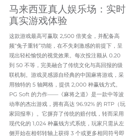
马来西亚真人娱乐场：实时
真实游戏体验
这款游戏最高可赢取 2,500 倍奖金，并配备高
频“兔子重转”功能，在不失刺激感的前提下，呈
现出轻松愉悦的视觉效果。每次投注额从 0.20
到 50 不等，完美融合了传统文化与高回报的级
联机制。游戏灵感源自经典的中国麻将游戏，采
用独特的 5 轴网格，提供 2,000 种赢钱方式。
PG Soft 的力作——《麻将之道》是一款中等波
动率的杰出游戏，拥有高达 96.92% 的 RTP（玩
家回报率）。它摒弃了传统的赔付线，转而采用
现代化的 1,024 种赢钱方式系统，玩家只需从左
侧开始在相邻转轴上获得 3 个或更多相同符号即