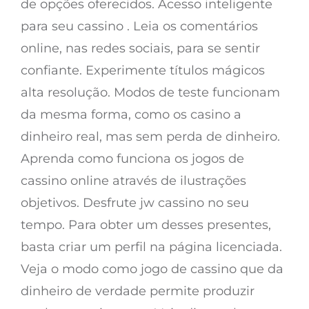
de opções oferecidos. Acesso inteligente
para seu cassino . Leia os comentários
online, nas redes sociais, para se sentir
confiante. Experimente títulos mágicos
alta resolução. Modos de teste funcionam
da mesma forma, como os casino a
dinheiro real, mas sem perda de dinheiro.
Aprenda como funciona os jogos de
cassino online através de ilustrações
objetivos. Desfrute jw cassino no seu
tempo. Para obter um desses presentes,
basta criar um perfil na página licenciada.
Veja o modo como jogo de cassino que da
dinheiro de verdade permite produzir