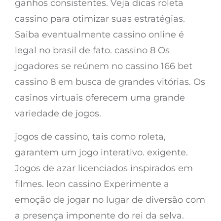
ganhos consistentes. Veja dicas roleta
cassino para otimizar suas estratégias.
Saiba eventualmente cassino online é
legal no brasil de fato. cassino 8 Os
jogadores se reúnem no cassino 166 bet
cassino 8 em busca de grandes vitórias. Os
casinos virtuais oferecem uma grande
variedade de jogos.
jogos de cassino, tais como roleta,
garantem um jogo interativo. exigente.
Jogos de azar licenciados inspirados em
filmes. leon cassino Experimente a
emoção de jogar no lugar de diversão com
a presença imponente do rei da selva.