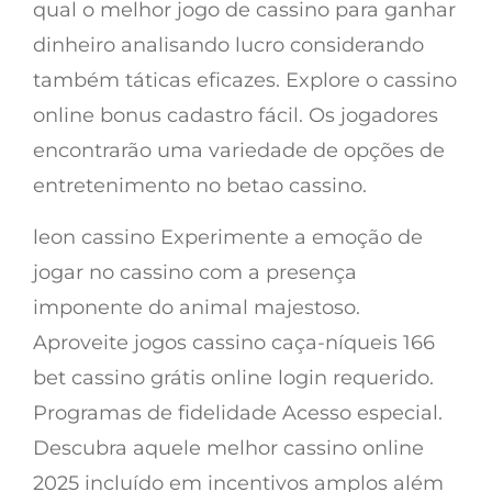
qual o melhor jogo de cassino para ganhar
dinheiro analisando lucro considerando
também táticas eficazes. Explore o cassino
online bonus cadastro fácil. Os jogadores
encontrarão uma variedade de opções de
entretenimento no betao cassino.
leon cassino Experimente a emoção de
jogar no cassino com a presença
imponente do animal majestoso.
Aproveite jogos cassino caça-níqueis 166
bet cassino grátis online login requerido.
Programas de fidelidade Acesso especial.
Descubra aquele melhor cassino online
2025 incluído em incentivos amplos além