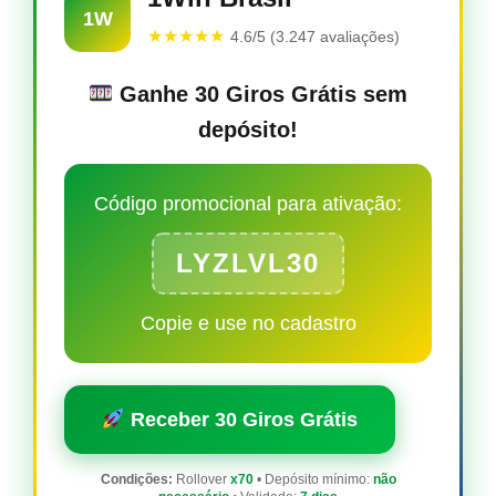
1W
★★★★★
4.6/5 (3.247 avaliações)
Ganhe 30 Giros Grátis sem
depósito!
Código promocional para ativação:
LYZLVL30
Copie e use no cadastro
Receber 30 Giros Grátis
Condições:
Rollover
x70
• Depósito mínimo:
não