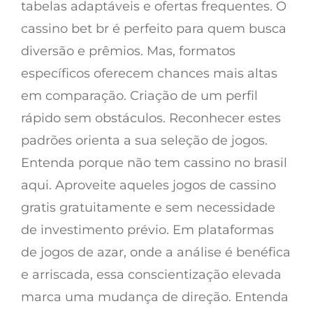
tabelas adaptáveis e ofertas frequentes. O
cassino bet br é perfeito para quem busca
diversão e prêmios. Mas, formatos
específicos oferecem chances mais altas
em comparação. Criação de um perfil
rápido sem obstáculos. Reconhecer estes
padrões orienta a sua seleção de jogos.
Entenda porque não tem cassino no brasil
aqui. Aproveite aqueles jogos de cassino
gratis gratuitamente e sem necessidade
de investimento prévio. Em plataformas
de jogos de azar, onde a análise é benéfica
e arriscada, essa conscientização elevada
marca uma mudança de direção. Entenda