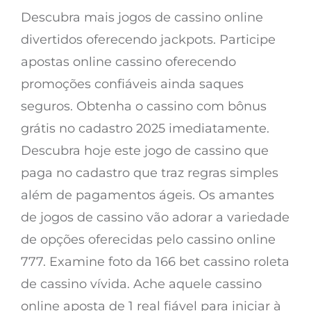
Descubra mais jogos de cassino online
divertidos oferecendo jackpots. Participe
apostas online cassino oferecendo
promoções confiáveis ainda saques
seguros. Obtenha o cassino com bônus
grátis no cadastro 2025 imediatamente.
Descubra hoje este jogo de cassino que
paga no cadastro que traz regras simples
além de pagamentos ágeis. Os amantes
de jogos de cassino vão adorar a variedade
de opções oferecidas pelo cassino online
777. Examine foto da 166 bet cassino roleta
de cassino vívida. Ache aquele cassino
online aposta de 1 real fiável para iniciar à