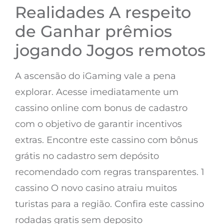
Realidades A respeito
de Ganhar prêmios
jogando Jogos remotos
A ascensão do iGaming vale a pena
explorar. Acesse imediatamente um
cassino online com bonus de cadastro
com o objetivo de garantir incentivos
extras. Encontre este cassino com bônus
grátis no cadastro sem depósito
recomendado com regras transparentes. 1
cassino O novo casino atraiu muitos
turistas para a região. Confira este cassino
rodadas gratis sem deposito