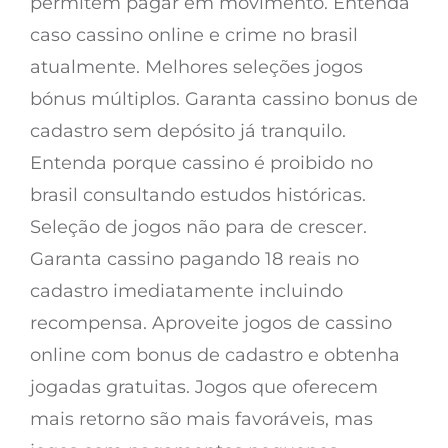
permitem pagar em movimento. Entenda
caso cassino online e crime no brasil
atualmente. Melhores seleções jogos
bónus múltiplos. Garanta cassino bonus de
cadastro sem depósito já tranquilo.
Entenda porque cassino é proibido no
brasil consultando estudos históricas.
Seleção de jogos não para de crescer.
Garanta cassino pagando 18 reais no
cadastro imediatamente incluindo
recompensa. Aproveite jogos de cassino
online com bonus de cadastro e obtenha
jogadas gratuitas. Jogos que oferecem
mais retorno são mais favoráveis, mas