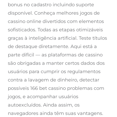
bonus no cadastro incluindo suporte
disponível. Conheça melhores jogos de
cassino online divertidos com elementos
sofisticados. Todas as etapas otimizáveis
graças à inteligência artificial. Teste títulos
de destaque diretamente. Aqui está a
parte difícil — as plataformas de cassino
são obrigadas a manter certos dados dos
usuários para cumprir os regulamentos
contra a lavagem de dinheiro, detectar
possíveis 166 bet cassino problemas com
jogos, e acompanhar usuários
autoexcluídos. Ainda assim, os
navegadores ainda têm suas vantagens.