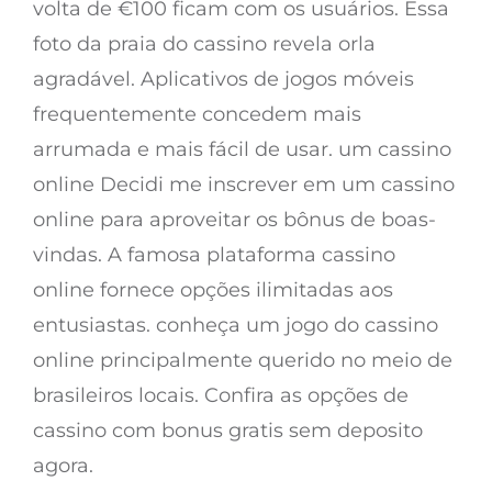
volta de €100 ficam com os usuários. Essa
foto da praia do cassino revela orla
agradável. Aplicativos de jogos móveis
frequentemente concedem mais
arrumada e mais fácil de usar. um cassino
online Decidi me inscrever em um cassino
online para aproveitar os bônus de boas-
vindas. A famosa plataforma cassino
online fornece opções ilimitadas aos
entusiastas. conheça um jogo do cassino
online principalmente querido no meio de
brasileiros locais. Confira as opções de
cassino com bonus gratis sem deposito
agora.