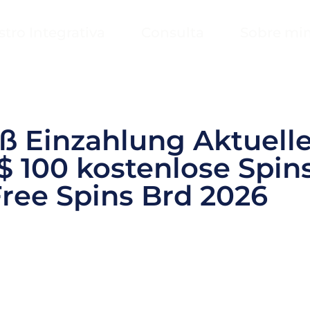
stro Integrativa
Consulta
Sobre mi
oß Einzahlung Aktuell
$ 100 kostenlose Spins
ree Spins Brd 2026