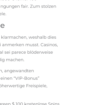
ngungen fair. Zum stolzen
le.
ge
r klarmachen, weshalb dies
bei anmerken musst. Casinos,
al sei parece blöderweise
ndig machen.
ich, angewandten
t einen “VIP-Bonus”
öherwertige Freispiele,