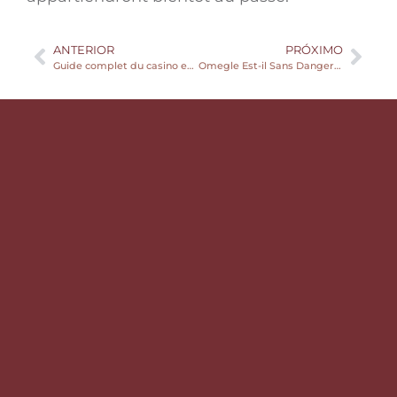
ANTERIOR
PRÓXIMO
Guide complet du casino en ligne – Tout ce que vous devez savoir avant de jouer
Omegle Est-il Sans Danger Pour Les Enfants ?