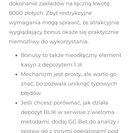
dokonanie zakładów na łączną kwotę
8000 złotych. Zbyt restrykcyjne
wymagania mogą sprawić, że atrakcyjnie
wyglądający bonus okaże się praktycznie
niemożliwy do wykorzystania.
Bonusy to także nieodłączny element
kasyn z depozytem 1 zł.
Mechanizm jest prosty, ale warto go
znać, bo pozwala uniknąć typowych
błędów.
Jeśli chcesz porównać, jak działa
depozyt BLIK w serwisie z wieloma
metodami, dodaj GG Bet do analizy i
zestaw go z innymi operatorami pod