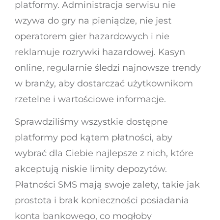
platformy. Administracja serwisu nie
wzywa do gry na pieniądze, nie jest
operatorem gier hazardowych i nie
reklamuje rozrywki hazardowej. Kasyn
online, regularnie śledzi najnowsze trendy
w branży, aby dostarczać użytkownikom
rzetelne i wartościowe informacje.
Sprawdziliśmy wszystkie dostępne
platformy pod kątem płatności, aby
wybrać dla Ciebie najlepsze z nich, które
akceptują niskie limity depozytów.
Płatności SMS mają swoje zalety, takie jak
prostota i brak konieczności posiadania
konta bankowego, co mogłoby