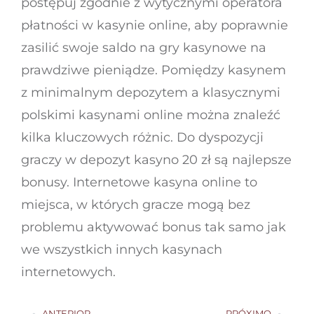
postępuj zgodnie z wytycznymi operatora
płatności w kasynie online, aby poprawnie
zasilić swoje saldo na gry kasynowe na
prawdziwe pieniądze. Pomiędzy kasynem
z minimalnym depozytem a klasycznymi
polskimi kasynami online można znaleźć
kilka kluczowych różnic. Do dyspozycji
graczy w depozyt kasyno 20 zł są najlepsze
bonusy. Internetowe kasyna online to
miejsca, w których gracze mogą bez
problemu aktywować bonus tak samo jak
we wszystkich innych kasynach
internetowych.
ANTERIOR
PRÓXIMO