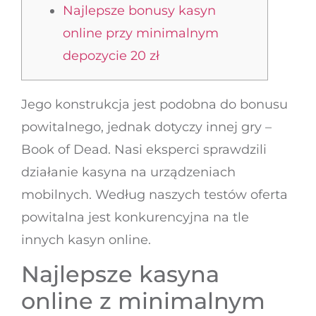
Najlepsze bonusy kasyn
online przy minimalnym
depozycie 20 zł
Jego konstrukcja jest podobna do bonusu
powitalnego, jednak dotyczy innej gry –
Book of Dead. Nasi eksperci sprawdzili
działanie kasyna na urządzeniach
mobilnych. Według naszych testów oferta
powitalna jest konkurencyjna na tle
innych kasyn online.
Najlepsze kasyna
online z minimalnym