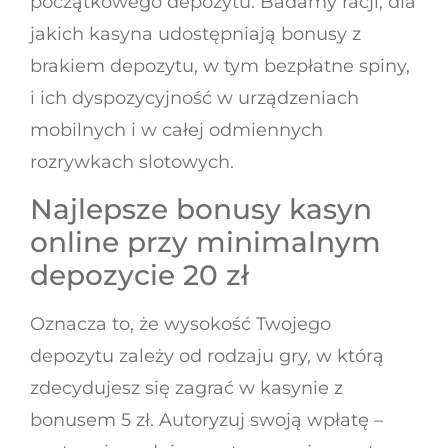
początkowego depozytu. Badamy racji, dla
jakich kasyna udostępniają bonusy z
brakiem depozytu, w tym bezpłatne spiny,
i ich dyspozycyjność w urządzeniach
mobilnych i w całej odmiennych
rozrywkach slotowych.
Najlepsze bonusy kasyn
online przy minimalnym
depozycie 20 zł
Oznacza to, że wysokość Twojego
depozytu zależy od rodzaju gry, w którą
zdecydujesz się zagrać w kasynie z
bonusem 5 zł. Autoryzuj swoją wpłatę –