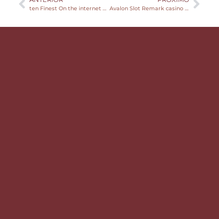
ten Finest On the internet Pokies and Casino Internet sites Castle Mania slot machine around australia 2026
Avalon Slot Remark casino Age of the Gods Furious 4 Rtp NZ 2026 Enjoy Totally free Trial