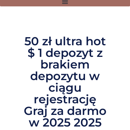
50 zł ultra hot
$ 1 depozyt z
brakiem
depozytu w
ciągu
rejestrację
Graj za darmo
w 2025 2025