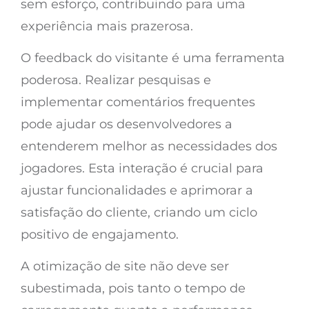
sem esforço, contribuindo para uma
experiência mais prazerosa.
O feedback do visitante é uma ferramenta
poderosa. Realizar pesquisas e
implementar comentários frequentes
pode ajudar os desenvolvedores a
entenderem melhor as necessidades dos
jogadores. Esta interação é crucial para
ajustar funcionalidades e aprimorar a
satisfação do cliente, criando um ciclo
positivo de engajamento.
A otimização de site não deve ser
subestimada, pois tanto o tempo de