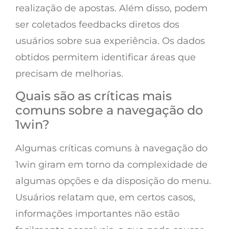
realização de apostas. Além disso, podem
ser coletados feedbacks diretos dos
usuários sobre sua experiência. Os dados
obtidos permitem identificar áreas que
precisam de melhorias.
Quais são as críticas mais
comuns sobre a navegação do
1win?
Algumas críticas comuns à navegação do
1win giram em torno da complexidade de
algumas opções e da disposição do menu.
Usuários relatam que, em certos casos,
informações importantes não estão