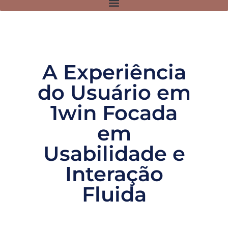
A Experiência
do Usuário em
1win Focada
em
Usabilidade e
Interação
Fluida