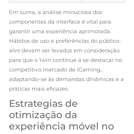
Em suma, a análise minuciosa dos
componentes da interface é vital para
garantir uma experiência aprimorada.
Hábitos de uso e preferências do público-
alvo devem ser levados em consideração
para que o 1win continue a se destacar no
competitivo mercado de iGaming,
adaptando-se às demandas dinâmicas e a
práticas mais eficazes
Estrategias de
otimização da
experiência móvel no