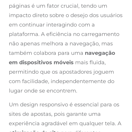
páginas é um fator crucial, tendo um
impacto direto sobre o desejo dos usuários
em continuar interagindo com a
plataforma. A eficiência no carregamento
não apenas melhora a navegação, mas
também colabora para uma
navegação
em dispositivos móveis
mais fluida,
permitindo que os apostadores joguem
com facilidade, independentemente do
lugar onde se encontrem.
Um design responsivo é essencial para os
sites de apostas, pois garante uma
experiência agradável em qualquer tela. A