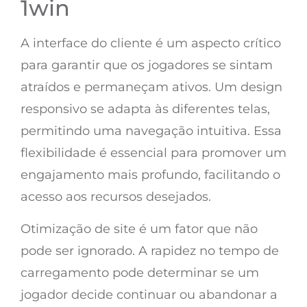
1win
A interface do cliente é um aspecto crítico
para garantir que os jogadores se sintam
atraídos e permaneçam ativos. Um design
responsivo se adapta às diferentes telas,
permitindo uma navegação intuitiva. Essa
flexibilidade é essencial para promover um
engajamento mais profundo, facilitando o
acesso aos recursos desejados.
Otimização de site é um fator que não
pode ser ignorado. A rapidez no tempo de
carregamento pode determinar se um
jogador decide continuar ou abandonar a