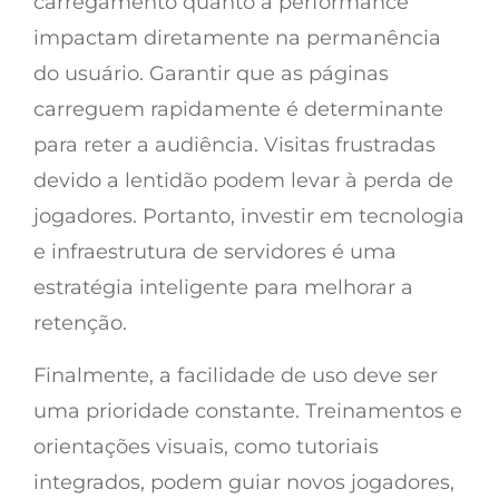
carregamento quanto a performance
impactam diretamente na permanência
do usuário. Garantir que as páginas
carreguem rapidamente é determinante
para reter a audiência. Visitas frustradas
devido a lentidão podem levar à perda de
jogadores. Portanto, investir em tecnologia
e infraestrutura de servidores é uma
estratégia inteligente para melhorar a
retenção.
Finalmente, a facilidade de uso deve ser
uma prioridade constante. Treinamentos e
orientações visuais, como tutoriais
integrados, podem guiar novos jogadores,