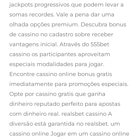
jackpots progressivos que podem levar a
somas recordes. Vale a pena dar uma
olhada opções premium. Descubra bonus
de cassino no cadastro sobre receber
vantagens inicial. Através do 555bet
cassino os participantes aproveitam
especiais modalidades para jogar.
Encontre cassino online bonus gratis
imediatamente para promoções especiais.
Opte por cassino gratis que ganha
dinheiro reputado perfeito para apostas
com dinheiro real. realsbet cassino A
diversão está garantida no realsbet. um
cassino online Jogar em um cassino online