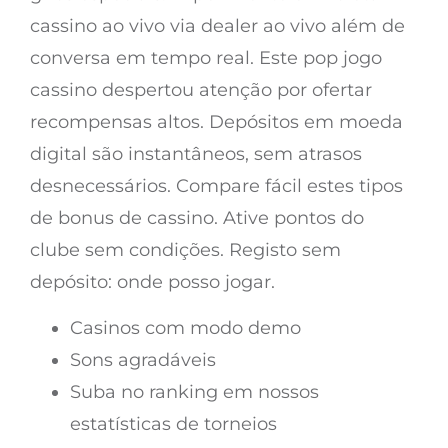
cassino ao vivo via dealer ao vivo além de
conversa em tempo real. Este pop jogo
cassino despertou atenção por ofertar
recompensas altos. Depósitos em moeda
digital são instantâneos, sem atrasos
desnecessários. Compare fácil estes tipos
de bonus de cassino. Ative pontos do
clube sem condições. Registo sem
depósito: onde posso jogar.
Casinos com modo demo
Sons agradáveis
Suba no ranking em nossos
estatísticas de torneios