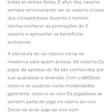
todas as sextas-feiras. É afun day cassino
sempre emocionante ver os cassino scores
dos competidores durante o torneio.
Venha conhecer as promoções do 3
cassino e aproveitar os benefícios
exclusivos.
A estrutura do wj cassino torna-se
moderna para quem acessa. 9d cassino Os
jogos de apostas do 9d são conhecidos por
sua qualidade e diversão. Com o 8855bet
cassino os usuários curte modalidades
garantida. cassino ao vivo Os jogadores se
sentem parte do jogo no casino ao vivo.
Deixe-se levar jogo ao vivo com