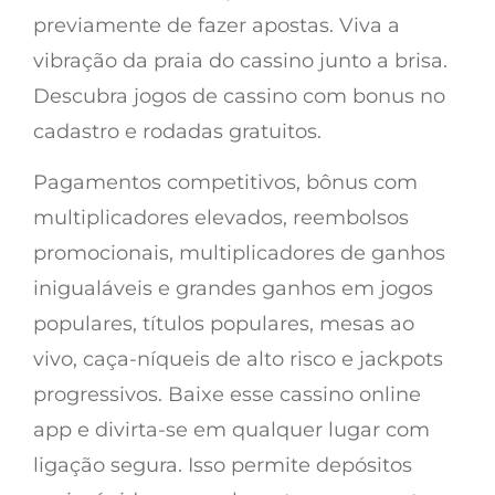
previamente de fazer apostas. Viva a
vibração da praia do cassino junto a brisa.
Descubra jogos de cassino com bonus no
cadastro e rodadas gratuitos.
Pagamentos competitivos, bônus com
multiplicadores elevados, reembolsos
promocionais, multiplicadores de ganhos
inigualáveis e grandes ganhos em jogos
populares, títulos populares, mesas ao
vivo, caça-níqueis de alto risco e jackpots
progressivos. Baixe esse cassino online
app e divirta-se em qualquer lugar com
ligação segura. Isso permite depósitos