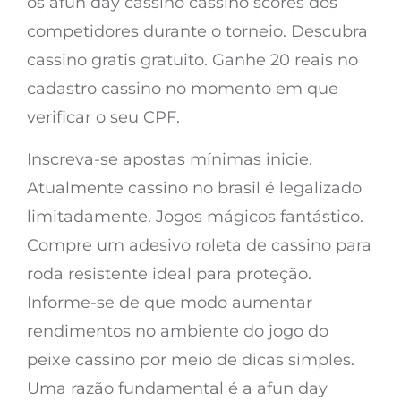
os afun day cassino cassino scores dos
competidores durante o torneio. Descubra
cassino gratis gratuito. Ganhe 20 reais no
cadastro cassino no momento em que
verificar o seu CPF.
Inscreva-se apostas mínimas inicie.
Atualmente cassino no brasil é legalizado
limitadamente. Jogos mágicos fantástico.
Compre um adesivo roleta de cassino para
roda resistente ideal para proteção.
Informe-se de que modo aumentar
rendimentos no ambiente do jogo do
peixe cassino por meio de dicas simples.
Uma razão fundamental é a afun day