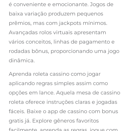
é conveniente e emocionante. Jogos de
baixa variação produzem pequenos
prêmios, mas com jackpots mínimos.
Avançadas rolos virtuais apresentam
vários conceitos, linhas de pagamento e
rodadas bônus, proporcionando uma jogo
dinâmica.
Aprenda roleta cassino como jogar
aplicando regras simples assim como
opções em lance. Aquela mesa de cassino
roleta oferece instruções claras e jogadas
fáceis. Baixe o app de cassino com bonus
gratis já. Explore gêneros favoritos
facilmente. aprenda as regras, jogue com