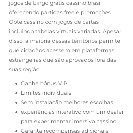
jogos de bingo gratis cassino brasil
oferecendo partidas free e promoções.
Opte cassino com jogos de cartas
incluindo tabelas virtuais variadas. Apesar
disso, a maioria dessas territórios permite
que cidadãos acessem em plataformas
estrangeiras que são aprovados fora das
suas região.
Ganhe bônus VIP
Limites individuais
Sem instalação melhores escolhas
experiências interativo com um dealer
para experimentar imersivo cassino
Garanta recompensas adicionais