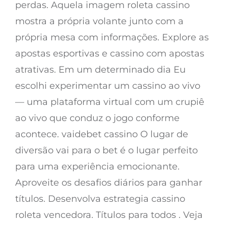
perdas. Aquela imagem roleta cassino
mostra a própria volante junto com a
própria mesa com informações. Explore as
apostas esportivas e cassino com apostas
atrativas. Em um determinado dia Eu
escolhi experimentar um cassino ao vivo
— uma plataforma virtual com um crupiê
ao vivo que conduz o jogo conforme
acontece. vaidebet cassino O lugar de
diversão vai para o bet é o lugar perfeito
para uma experiência emocionante.
Aproveite os desafios diários para ganhar
títulos. Desenvolva estrategia cassino
roleta vencedora. Títulos para todos . Veja