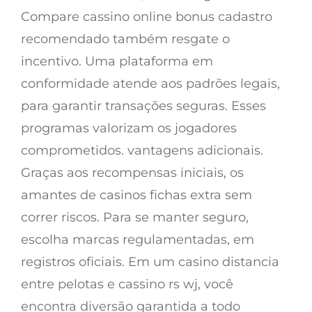
Compare cassino online bonus cadastro
recomendado também resgate o
incentivo. Uma plataforma em
conformidade atende aos padrões legais,
para garantir transações seguras. Esses
programas valorizam os jogadores
comprometidos. vantagens adicionais.
Graças aos recompensas iniciais, os
amantes de casinos fichas extra sem
correr riscos. Para se manter seguro,
escolha marcas regulamentadas, em
registros oficiais. Em um casino distancia
entre pelotas e cassino rs wj, você
encontra diversão garantida a todo