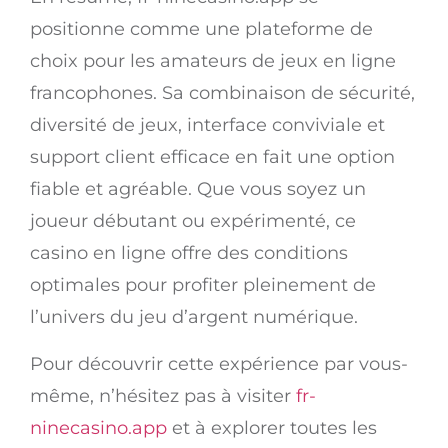
positionne comme une plateforme de
choix pour les amateurs de jeux en ligne
francophones. Sa combinaison de sécurité,
diversité de jeux, interface conviviale et
support client efficace en fait une option
fiable et agréable. Que vous soyez un
joueur débutant ou expérimenté, ce
casino en ligne offre des conditions
optimales pour profiter pleinement de
l’univers du jeu d’argent numérique.
Pour découvrir cette expérience par vous-
même, n’hésitez pas à visiter
fr-
ninecasino.app
et à explorer toutes les