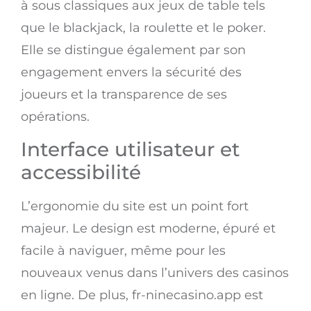
à sous classiques aux jeux de table tels
que le blackjack, la roulette et le poker.
Elle se distingue également par son
engagement envers la sécurité des
joueurs et la transparence de ses
opérations.
Interface utilisateur et
accessibilité
L’ergonomie du site est un point fort
majeur. Le design est moderne, épuré et
facile à naviguer, même pour les
nouveaux venus dans l’univers des casinos
en ligne. De plus, fr-ninecasino.app est