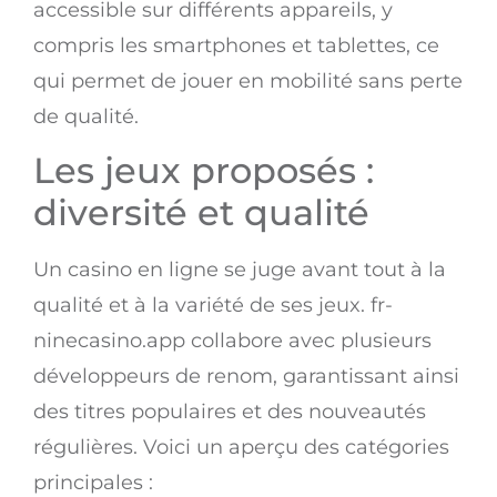
accessible sur différents appareils, y
compris les smartphones et tablettes, ce
qui permet de jouer en mobilité sans perte
de qualité.
Les jeux proposés :
diversité et qualité
Un casino en ligne se juge avant tout à la
qualité et à la variété de ses jeux. fr-
ninecasino.app collabore avec plusieurs
développeurs de renom, garantissant ainsi
des titres populaires et des nouveautés
régulières. Voici un aperçu des catégories
principales :