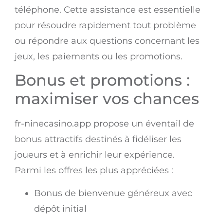
téléphone. Cette assistance est essentielle
pour résoudre rapidement tout problème
ou répondre aux questions concernant les
jeux, les paiements ou les promotions.
Bonus et promotions :
maximiser vos chances
fr-ninecasino.app propose un éventail de
bonus attractifs destinés à fidéliser les
joueurs et à enrichir leur expérience.
Parmi les offres les plus appréciées :
Bonus de bienvenue généreux avec
dépôt initial