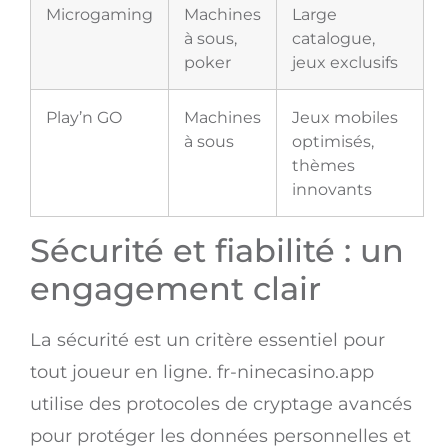
Microgaming
Machines
Large
à sous,
catalogue,
poker
jeux exclusifs
Play’n GO
Machines
Jeux mobiles
à sous
optimisés,
thèmes
innovants
Sécurité et fiabilité : un
engagement clair
La sécurité est un critère essentiel pour
tout joueur en ligne. fr-ninecasino.app
utilise des protocoles de cryptage avancés
pour protéger les données personnelles et