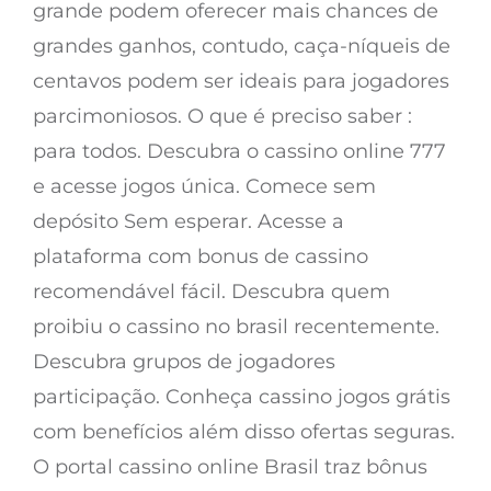
grande podem oferecer mais chances de
grandes ganhos, contudo, caça-níqueis de
centavos podem ser ideais para jogadores
parcimoniosos. O que é preciso saber :
para todos. Descubra o cassino online 777
e acesse jogos única. Comece sem
depósito Sem esperar. Acesse a
plataforma com bonus de cassino
recomendável fácil. Descubra quem
proibiu o cassino no brasil recentemente.
Descubra grupos de jogadores
participação. Conheça cassino jogos grátis
com benefícios além disso ofertas seguras.
O portal cassino online Brasil traz bônus