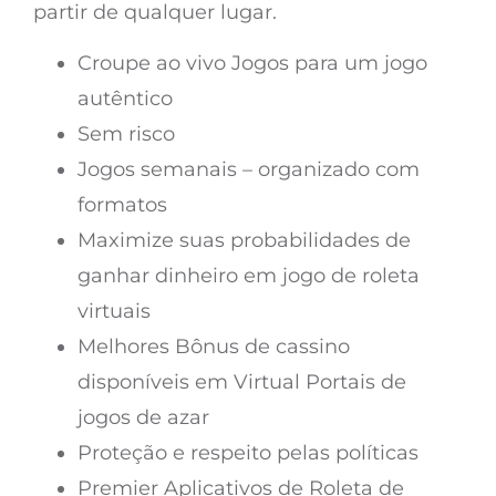
partir de qualquer lugar.
Croupe ao vivo Jogos para um jogo
autêntico
Sem risco
Jogos semanais – organizado com
formatos
Maximize suas probabilidades de
ganhar dinheiro em jogo de roleta
virtuais
Melhores Bônus de cassino
disponíveis em Virtual Portais de
jogos de azar
Proteção e respeito pelas políticas
Premier Aplicativos de Roleta de