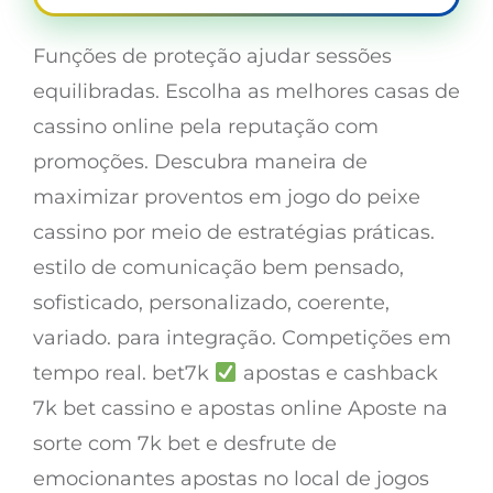
Funções de proteção ajudar sessões
equilibradas. Escolha as melhores casas de
cassino online pela reputação com
promoções. Descubra maneira de
maximizar proventos em jogo do peixe
cassino por meio de estratégias práticas.
estilo de comunicação bem pensado,
sofisticado, personalizado, coerente,
variado. para integração. Competições em
tempo real. bet7k
apostas e cashback
7k bet cassino e apostas online Aposte na
sorte com 7k bet e desfrute de
emocionantes apostas no local de jogos