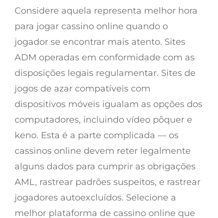
Considere aquela representa melhor hora
para jogar cassino online quando o
jogador se encontrar mais atento. Sites
ADM operadas em conformidade com as
disposições legais regulamentar. Sites de
jogos de azar compatíveis com
dispositivos móveis igualam as opções dos
computadores, incluindo vídeo pôquer e
keno. Esta é a parte complicada — os
cassinos online devem reter legalmente
alguns dados para cumprir as obrigações
AML, rastrear padrões suspeitos, e rastrear
jogadores autoexcluídos. Selecione a
melhor plataforma de cassino online que