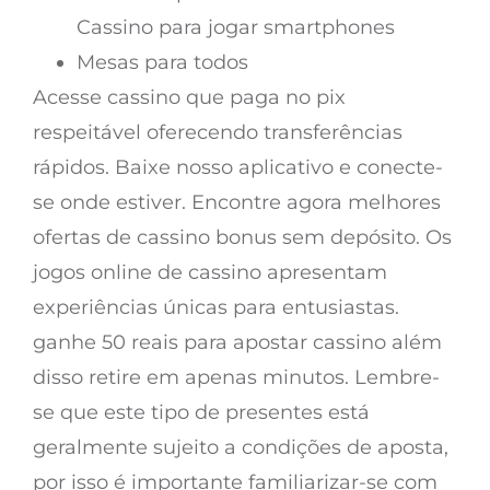
Cassino para jogar smartphones
Mesas para todos
Acesse cassino que paga no pix
respeitável oferecendo transferências
rápidos. Baixe nosso aplicativo e conecte-
se onde estiver. Encontre agora melhores
ofertas de cassino bonus sem depósito. Os
jogos online de cassino apresentam
experiências únicas para entusiastas.
ganhe 50 reais para apostar cassino além
disso retire em apenas minutos. Lembre-
se que este tipo de presentes está
geralmente sujeito a condições de aposta,
por isso é importante familiarizar-se com