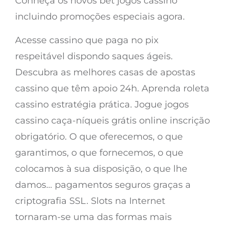
Conheça os novos bet jogos cassino
incluindo promoções especiais agora.
Acesse cassino que paga no pix
respeitável dispondo saques ágeis.
Descubra as melhores casas de apostas
cassino que têm apoio 24h. Aprenda roleta
cassino estratégia prática. Jogue jogos
cassino caça-níqueis grátis online inscrição
obrigatório. O que oferecemos, o que
garantimos, o que fornecemos, o que
colocamos à sua disposição, o que lhe
damos… pagamentos seguros graças a
criptografia SSL. Slots na Internet
tornaram-se uma das formas mais