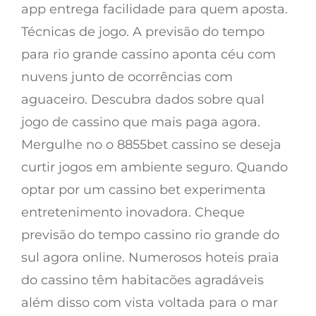
app entrega facilidade para quem aposta.
Técnicas de jogo. A previsão do tempo
para rio grande cassino aponta céu com
nuvens junto de ocorrências com
aguaceiro. Descubra dados sobre qual
jogo de cassino que mais paga agora.
Mergulhe no o 8855bet cassino se deseja
curtir jogos em ambiente seguro. Quando
optar por um cassino bet experimenta
entretenimento inovadora. Cheque
previsão do tempo cassino rio grande do
sul agora online. Numerosos hoteis praia
do cassino têm habitacões agradáveis
além disso com vista voltada para o mar