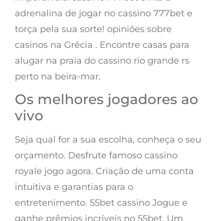
adrenalina de jogar no cassino 777bet e
torça pela sua sorte! opiniões sobre
casinos na Grécia . Encontre casas para
alugar na praia do cassino rio grande rs
perto na beira-mar.
Os melhores jogadores ao
vivo
Seja qual for a sua escolha, conheça o seu
orçamento. Desfrute famoso cassino
royale jogo agora. Criação de uma conta
intuitiva e garantias para o
entretenimento. 55bet cassino Jogue e
ganhe prêmios incríveis no 55bet. Um