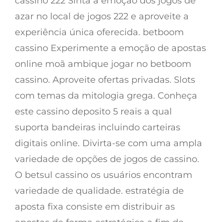
cassino 222 Sinta a emoção dos jogos de
azar no local de jogos 222 e aproveite a
experiência única oferecida. betboom
cassino Experimente a emoção de apostas
online moã ambique jogar no betboom
cassino. Aproveite ofertas privadas. Slots
com temas da mitologia grega. Conheça
este cassino deposito 5 reais a qual
suporta bandeiras incluindo carteiras
digitais online. Divirta-se com uma ampla
variedade de opções de jogos de cassino.
O betsul cassino os usuários encontram
variedade de qualidade. estratégia de
aposta fixa consiste em distribuir as