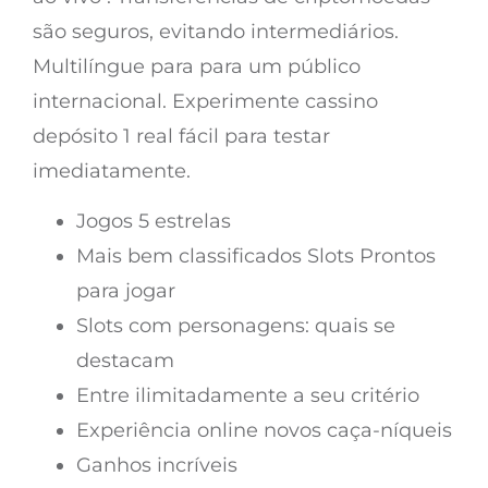
são seguros, evitando intermediários.
Multilíngue para para um público
internacional. Experimente cassino
depósito 1 real fácil para testar
imediatamente.
Jogos 5 estrelas
Mais bem classificados Slots Prontos
para jogar
Slots com personagens: quais se
destacam
Entre ilimitadamente a seu critério
Experiência online novos caça-níqueis
Ganhos incríveis