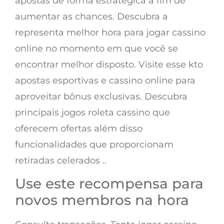
apostas de forma estratégica a fim de
aumentar as chances. Descubra a
representa melhor hora para jogar cassino
online no momento em que você se
encontrar melhor disposto. Visite esse kto
apostas esportivas e cassino online para
aproveitar bônus exclusivas. Descubra
principais jogos roleta cassino que
oferecem ofertas além disso
funcionalidades que proporcionam
retiradas celerados ..
Use este recompensa para
novos membros na hora