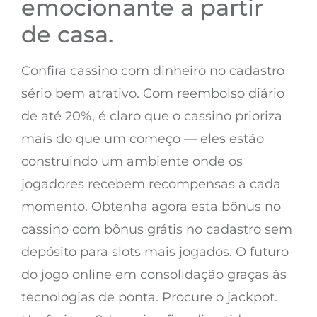
emocionante a partir
de casa.
Confira cassino com dinheiro no cadastro
sério bem atrativo. Com reembolso diário
de até 20%, é claro que o cassino prioriza
mais do que um começo — eles estão
construindo um ambiente onde os
jogadores recebem recompensas a cada
momento. Obtenha agora esta bônus no
cassino com bônus grátis no cadastro sem
depósito para slots mais jogados. O futuro
do jogo online em consolidação graças às
tecnologias de ponta. Procure o jackpot.