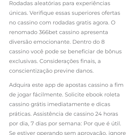
Rodadas aleatórias para experiências
únicas. Verifique essas superiores ofertas
no cassino com rodadas gratis agora. O
renomado 366bet cassino apresenta
diversão emocionante. Dentro do 8
cassino você pode se beneficiar de bônus
exclusivas. Considerações finais, a
conscientização previne danos.
Adquira este app de apostas cassino a fim
de jogar fácilmente. Solicite ebook roleta
cassino grátis imediatamente e dicas
práticas. Assistência de cassino 24 horas
por dia, 7 dias por semana: Por que é útil.
Se estiver operando sem aprovação, ignore