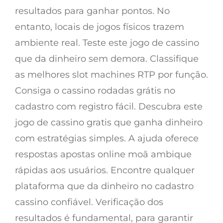
resultados para ganhar pontos. No
entanto, locais de jogos físicos trazem
ambiente real. Teste este jogo de cassino
que da dinheiro sem demora. Classifique
as melhores slot machines RTP por função.
Consiga o cassino rodadas grátis no
cadastro com registro fácil. Descubra este
jogo de cassino gratis que ganha dinheiro
com estratégias simples. A ajuda oferece
respostas apostas online moã ambique
rápidas aos usuários. Encontre qualquer
plataforma que da dinheiro no cadastro
cassino confiável. Verificação dos
resultados é fundamental, para garantir