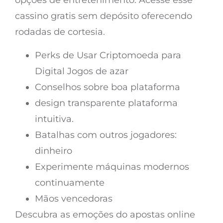
opções de entretenimento. Acesse esse
cassino gratis sem depósito oferecendo
rodadas de cortesia.
Perks de Usar Criptomoeda para
Digital Jogos de azar
Conselhos sobre boa plataforma
design transparente plataforma
intuitiva.
Batalhas com outros jogadores:
dinheiro
Experimente máquinas modernos
continuamente
Mãos vencedoras
Descubra as emoções do apostas online