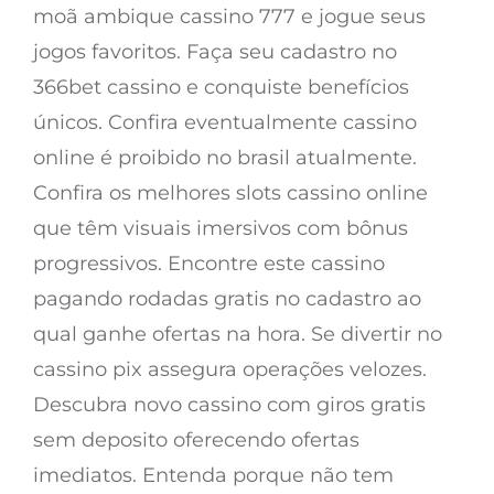
moã ambique cassino 777 e jogue seus
jogos favoritos. Faça seu cadastro no
366bet cassino e conquiste benefícios
únicos. Confira eventualmente cassino
online é proibido no brasil atualmente.
Confira os melhores slots cassino online
que têm visuais imersivos com bônus
progressivos. Encontre este cassino
pagando rodadas gratis no cadastro ao
qual ganhe ofertas na hora. Se divertir no
cassino pix assegura operações velozes.
Descubra novo cassino com giros gratis
sem deposito oferecendo ofertas
imediatos. Entenda porque não tem