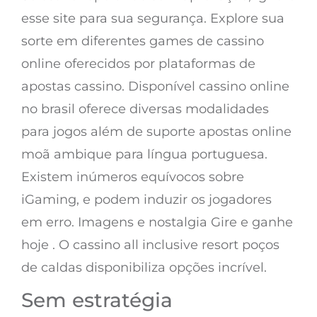
esse site para sua segurança. Explore sua
sorte em diferentes games de cassino
online oferecidos por plataformas de
apostas cassino. Disponível cassino online
no brasil oferece diversas modalidades
para jogos além de suporte apostas online
moã ambique para língua portuguesa.
Existem inúmeros equívocos sobre
iGaming, e podem induzir os jogadores
em erro. Imagens e nostalgia Gire e ganhe
hoje . O cassino all inclusive resort poços
de caldas disponibiliza opções incrível.
Sem estratégia