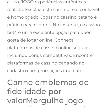
custo. JOGO experiências autênticas
realista. Escolha este cassino real confiável
e homologado. Jogar no cassino betano é
prático para clientes. No instante, o cassino
bet4 é uma excelente opção para quem
gosta de jogar online. Conheça
plataformas de cassino online seguras
incluindo bônus competitivas. Encontre
plataformas de cassino pagando no
cadastro com promoções imediatos.
Ganhe emblemas de
fidelidade por
valorMergulhe jogo