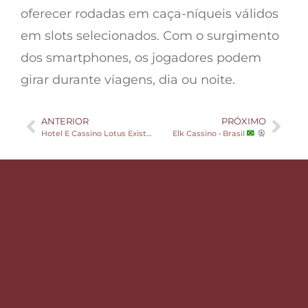
oferecer rodadas em caça-níqueis válidos
em slots selecionados. Com o surgimento
dos smartphones, os jogadores podem
girar durante viagens, dia ou noite.
ANTERIOR
PRÓXIMO
Hotel E Cassino Lotus Existe ✸ RS Brasil
Elk Cassino • Brasil