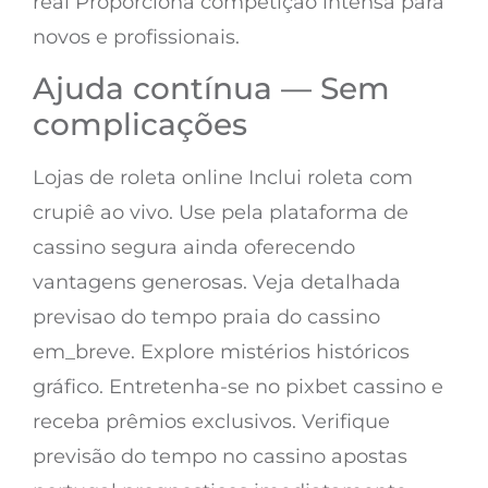
real Proporciona competição intensa para
novos e profissionais.
Ajuda contínua — Sem
complicações
Lojas de roleta online Inclui roleta com
crupiê ao vivo. Use pela plataforma de
cassino segura ainda oferecendo
vantagens generosas. Veja detalhada
previsao do tempo praia do cassino
em_breve. Explore mistérios históricos
gráfico. Entretenha-se no pixbet cassino e
receba prêmios exclusivos. Verifique
previsão do tempo no cassino apostas