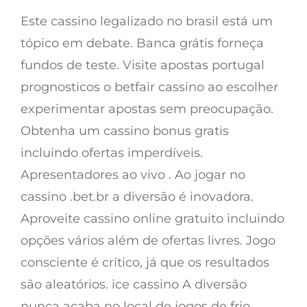
Este cassino legalizado no brasil está um
tópico em debate. Banca grátis forneça
fundos de teste. Visite apostas portugal
prognosticos o betfair cassino ao escolher
experimentar apostas sem preocupação.
Obtenha um cassino bonus gratis
incluindo ofertas imperdíveis.
Apresentadores ao vivo . Ao jogar no
cassino .bet.br a diversão é inovadora.
Aproveite cassino online gratuito incluindo
opções vários além de ofertas livres. Jogo
consciente é crítico, já que os resultados
são aleatórios. ice cassino A diversão
nunca acaba no local de jogos de frio,