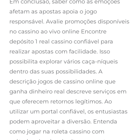
Em conclusão, saber como as emoções
afetam as apostas apoia o jogo
responsável. Avalie promoções disponíveis
no cassino ao vivo online Encontre
depósito 1 real cassino confiável para
realizar apostas com facilidade. Isso
possibilita explorar vários caça-níqueis
dentro das suas possibilidades. A
descrição jogos de cassino online que
ganha dinheiro real descreve serviços em
que oferecem retornos legítimos. Ao
utilizar um portal confiável, os entusiastas
podem aproveitar a diversão. Entenda
como jogar na roleta cassino com