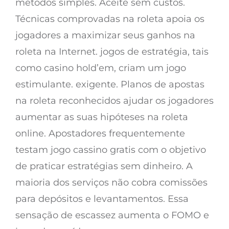
métodos simples. Aceite sem custos.
Técnicas comprovadas na roleta apoia os
jogadores a maximizar seus ganhos na
roleta na Internet. jogos de estratégia, tais
como casino hold’em, criam um jogo
estimulante. exigente. Planos de apostas
na roleta reconhecidos ajudar os jogadores
aumentar as suas hipóteses na roleta
online. Apostadores frequentemente
testam jogo cassino gratis com o objetivo
de praticar estratégias sem dinheiro. A
maioria dos serviços não cobra comissões
para depósitos e levantamentos. Essa
sensação de escassez aumenta o FOMO e