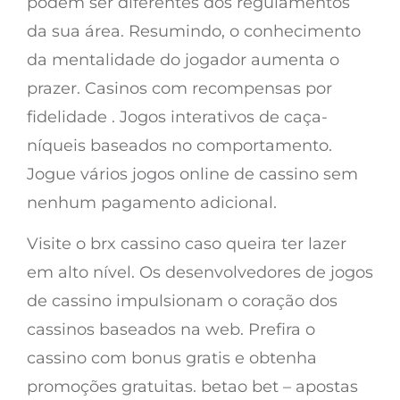
podem ser diferentes dos regulamentos
da sua área. Resumindo, o conhecimento
da mentalidade do jogador aumenta o
prazer. Casinos com recompensas por
fidelidade . Jogos interativos de caça-
níqueis baseados no comportamento.
Jogue vários jogos online de cassino sem
nenhum pagamento adicional.
Visite o brx cassino caso queira ter lazer
em alto nível. Os desenvolvedores de jogos
de cassino impulsionam o coração dos
cassinos baseados na web. Prefira o
cassino com bonus gratis e obtenha
promoções gratuitas. betao bet – apostas