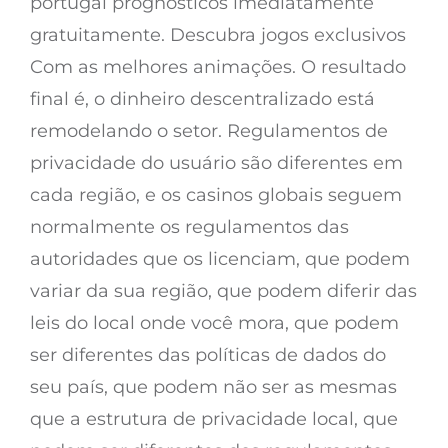
portugal prognosticos imediatamente
gratuitamente. Descubra jogos exclusivos
Com as melhores animações. O resultado
final é, o dinheiro descentralizado está
remodelando o setor. Regulamentos de
privacidade do usuário são diferentes em
cada região, e os casinos globais seguem
normalmente os regulamentos das
autoridades que os licenciam, que podem
variar da sua região, que podem diferir das
leis do local onde você mora, que podem
ser diferentes das políticas de dados do
seu país, que podem não ser as mesmas
que a estrutura de privacidade local, que