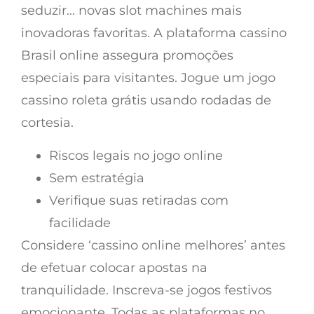
seduzir… novas slot machines mais
inovadoras favoritas. A plataforma cassino
Brasil online assegura promoções
especiais para visitantes. Jogue um jogo
cassino roleta grátis usando rodadas de
cortesia.
Riscos legais no jogo online
Sem estratégia
Verifique suas retiradas com
facilidade
Considere ‘cassino online melhores’ antes
de efetuar colocar apostas na
tranquilidade. Inscreva-se jogos festivos
emocionante. Todas as plataformas no