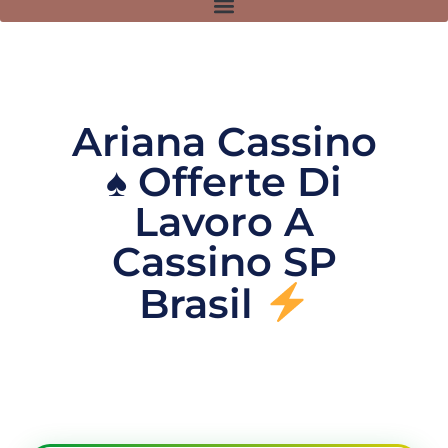
Ariana Cassino
♠️
Offerte Di
Lavoro A
Cassino SP
Brasil