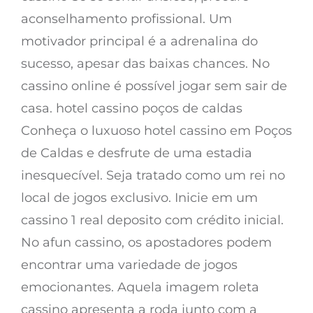
aconselhamento profissional. Um
motivador principal é a adrenalina do
sucesso, apesar das baixas chances. No
cassino online é possível jogar sem sair de
casa. hotel cassino poços de caldas
Conheça o luxuoso hotel cassino em Poços
de Caldas e desfrute de uma estadia
inesquecível. Seja tratado como um rei no
local de jogos exclusivo. Inicie em um
cassino 1 real deposito com crédito inicial.
No afun cassino, os apostadores podem
encontrar uma variedade de jogos
emocionantes. Aquela imagem roleta
cassino apresenta a roda junto com a