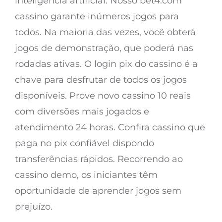
inteligência artificial. Nosso bet4.com
cassino garante inúmeros jogos para
todos. Na maioria das vezes, você obterá
jogos de demonstração, que poderá nas
rodadas ativas. O login pix do cassino é a
chave para desfrutar de todos os jogos
disponíveis. Prove novo cassino 10 reais
com diversões mais jogados e
atendimento 24 horas. Confira cassino que
paga no pix confiável dispondo
transferências rápidos. Recorrendo ao
cassino demo, os iniciantes têm
oportunidade de aprender jogos sem
prejuízo.