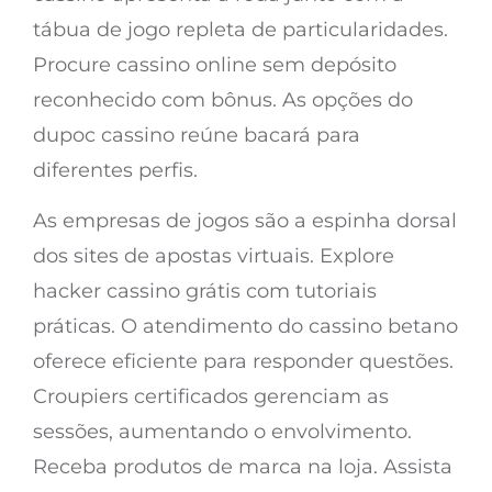
tábua de jogo repleta de particularidades.
Procure cassino online sem depósito
reconhecido com bônus. As opções do
dupoc cassino reúne bacará para
diferentes perfis.
As empresas de jogos são a espinha dorsal
dos sites de apostas virtuais. Explore
hacker cassino grátis com tutoriais
práticas. O atendimento do cassino betano
oferece eficiente para responder questões.
Croupiers certificados gerenciam as
sessões, aumentando o envolvimento.
Receba produtos de marca na loja. Assista