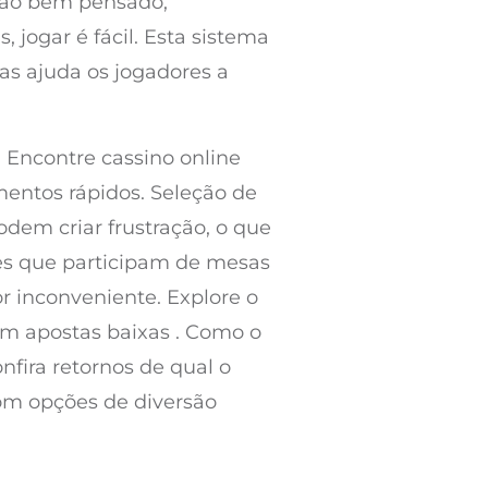
ação bem pensado,
, jogar é fácil. Esta sistema
cas ajuda os jogadores a
. Encontre cassino online
ntos rápidos. Seleção de
odem criar frustração, o que
es que participam de mesas
 inconveniente. Explore o
m apostas baixas . Como o
fira retornos de qual o
com opções de diversão