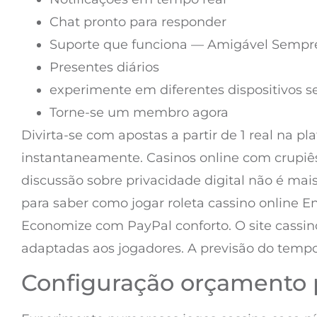
Chat pronto para responder
Suporte que funciona — Amigável Sempr
Presentes diários
experimente em diferentes dispositivos 
Torne-se um membro agora
Divirta-se com apostas a partir de 1 real na pl
instantaneamente. Casinos online com crupiês 
discussão sobre privacidade digital não é mai
para saber como jogar roleta cassino online E
Economize com PayPal conforto. O site cassino
adaptadas aos jogadores. A previsão do tempo 
Configuração orçamento p