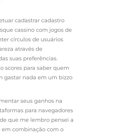
etuar cadastrar cadastro
Busque cassino com jogos de
er círculos de usuários
areza através de
das suas preferências.
ino scores para saber quem
em gastar nada em um bizzo
aumentar seus ganhos na
lataformas para navegadores
esde que me lembro pensei a
chas em combinação com o