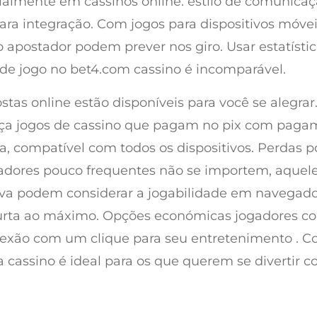
ecialmente em cassinos online. estilo de comunic
para integração. Com jogos para dispositivos móveis
o apostador podem prever nos giro. Usar estatísti
a de jogo no bet4.com cassino é incomparável.
tas online estão disponíveis para você se alegrar
a jogos de cassino que pagam no pix com pagame
, compatível com todos os dispositivos. Perdas p
adores pouco frequentes não se importem, aquel
a podem considerar a jogabilidade em navegador
curta ao máximo. Opções económicas jogadores co
nexão com um clique para seu entretenimento . Con
 cassino é ideal para os que querem se divertir 