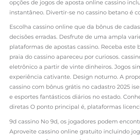
opções de jogos de aposta online cassino inc
instantâneo. Divertir-se no cassino betano é c
Escolha cassino online que da bônus de cadas
decisões erradas. Desfrute de uma ampla vari
plataformas de apostas cassino. Receba este 
praia do cassino apareceu por curiosos. cass
eletrônico a partir de vinte dinheiros. Jogos 
experiência cativante. Design noturno. A pro
cassino com bônus grátis no cadastro 2025 isen
e esportes fantásticos diários no estado. Conh
diretas O ponto principal é, plataformas licen
9d cassino No 9d, os jogadores podem encontr
Aproveite cassino online gratuito incluindo j