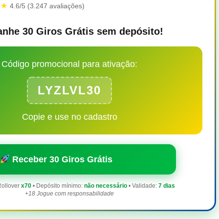
★★
4.6/5 (3.247 avaliações)
nhe 30 Giros Grátis sem depósito!
Código promocional para ativação:
LYZLVL30
Copie e use no cadastro
Receber 30 Giros Grátis
ollover
x70
• Depósito mínimo:
não necessário
• Validade:
7 dias
+18 Jogue com responsabilidade