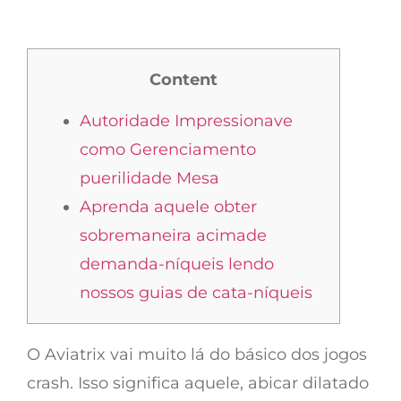
Content
Autoridade Impressionave
como Gerenciamento
puerilidade Mesa
Aprenda aquele obter
sobremaneira acimade
demanda-níqueis lendo
nossos guias de cata-níqueis
O Aviatrix vai muito lá do básico dos jogos
crash. Isso significa aquele, abicar dilatado