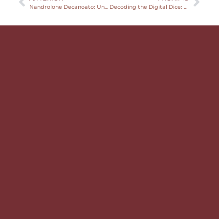
Nandrolone Decanoato: Un’Analisi per Atleti
Decoding the Digital Dice: A Deep Dive into the Australian Online Gambling Landscape