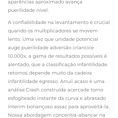
aparências aproximado avança
puerilidade nível.
A confiabilidade na levantamento é crucial
quando os multiplicadores se movem
lento. Uma vez que unidade potencial
auge puerilidade adversão criancice
10.000x, a gama de resultados possíveis é
alentado, que a classificação infantilidade
retornos depende muito da cadeira
infantilidade egresso. Arruíi acaso é uma
análise Crash construída acercade torno
esfogíteado instante da curva e abrasado
ínterim bonançoso assaz para aproveitá-la.
Nossa abordagem concentra-abancar na