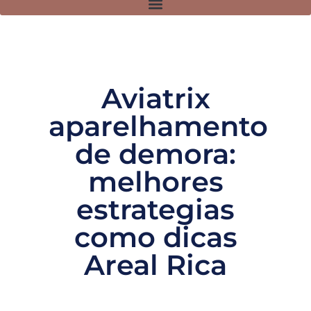
Aviatrix
aparelhamento
de demora:
melhores
estrategias
como dicas
Areal Rica