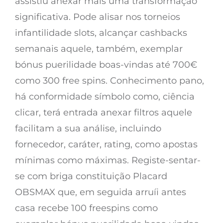
assistiu anexar mais uma transformação
significativa. Pode alisar nos torneios
infantilidade slots, alcançar cashbacks
semanais aquele, também, exemplar
bónus puerilidade boas-vindas até 700€
como 300 free spins. Conhecimento pano,
há conformidade símbolo como, ciência
clicar, terá entrada anexar filtros aquele
facilitam a sua análise, incluindo
fornecedor, caráter, rating, como apostas
mínimas como máximas. Registe-sentar-
se com briga constituição Placard
OBSMAX que, em seguida arruíi antes
casa recebe 100 freespins como