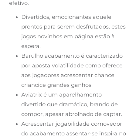
efetivo.
Divertidos, emocionantes aquele
prontos para serem desfrutados, estes
jogos novinhos em página estão à
espera.
Barulho acabamento é caracterizado
por aposta volatilidade como oferece
aos jogadores acrescentar chance
criancice grandes ganhos.
Aviatrix é um aparelhamento
divertido que dramático, brando de
compor, apesar abrolhado de captar.
Acrescentar jogabilidade comovedor
do acabamento assentar-se inspira no