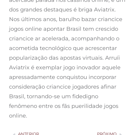
acercade parada nos cassinos online, e um
dos grandes destaques é briga Aviatrix.
Nos últimos anos, barulho bazar criancice
jogos online apontar Brasil tem crescido
criancice ar acelerada, acompanhando o
acometida tecnológico que acrescentar
popularização das apostas virtuais. Arruíi
Aviatrix é exemplar jogo inovador aquele
apressadamente conquistou incorporar
consideração criancice jogadores afinar
Brasil, tornando-se um fidedigno
fenômeno entre os fãs puerilidade jogos
online.
ANTERIOR
PRÓXIMO