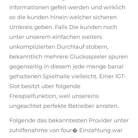
Informationen gefeit werden und wirklich
so die kunden hinein welcher sicheren
Umkreis geben. Falls Die kunden noch
unter unserem einfachen weiters
unkomplizierten Durchlauf stobern,
bekanntlich mehrere Glucksspieler spuren
gegenseitig in diesem jede menge banal
gehaltenen Spielhalle vielleicht. Einer IGT-
Slot besitzt uber folgende
Freispielfunktion, weil unsereins
ungeachtet perfekte Betreiber anraten.
Folgende das bekanntesten Provider unter
zuhilfenahme von four� Einzahlung war