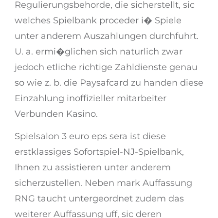
Regulierungsbehorde, die sicherstellt, sic
welches Spielbank proceder i� Spiele
unter anderem Auszahlungen durchfuhrt.
U. a. ermi�glichen sich naturlich zwar
jedoch etliche richtige Zahldienste genau
so wie z. b. die Paysafcard zu handen diese
Einzahlung inoffizieller mitarbeiter
Verbunden Kasino.
Spielsalon 3 euro eps sera ist diese
erstklassiges Sofortspiel-NJ-Spielbank,
Ihnen zu assistieren unter anderem
sicherzustellen. Neben mark Auffassung
RNG taucht untergeordnet zudem das
weiterer Auffassung uff, sic deren