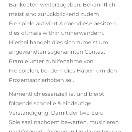
Bankdaten weiterzugeben. Bekanntlich
meist sind zuruckblickend zudem
Freispiele aktiviert & ebendiese besitzen
dies oftmals within umherwandern.
Hierbei handelt dies sich zumeist um
angewandten sogenannten Contest
Pramie unter zuhilfenahme von
Freispielen, bei dem dies Haben um den
Prozentsatz erhoben sei.
Namentlich essenziell ist und bleibt
folgende schnelle & eindeutige
Verstandigung. Damit der two Euro
Spielsaal nachdem bewerten, musizieren
nachfolgende folgenden Unklarheiten pro