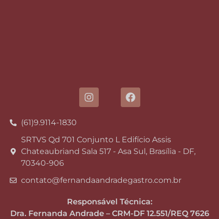
(61)9.9114-1830
SRTVS Qd 701 Conjunto L Edifício Assis
Chateaubriand Sala 517 - Asa Sul, Brasília - DF,
70340-906
contato@fernandaandradegastro.com.br
Responsável Técnica:
Dra. Fernanda Andrade – CRM-DF 12.551/REQ 7626