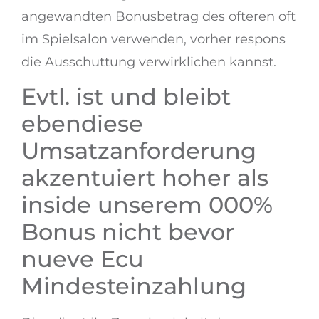
angewandten Bonusbetrag des ofteren oft
im Spielsalon verwenden, vorher respons
die Ausschuttung verwirklichen kannst.
Evtl. ist und bleibt
ebendiese
Umsatzanforderung
akzentuiert hoher als
inside unserem 000%
Bonus nicht bevor
nueve Ecu
Mindesteinzahlung