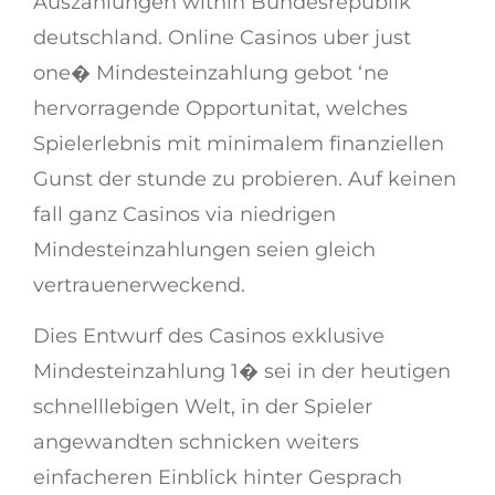
Auszahlungen within Bundesrepublik
deutschland. Online Casinos uber just
one� Mindesteinzahlung gebot ‘ne
hervorragende Opportunitat, welches
Spielerlebnis mit minimalem finanziellen
Gunst der stunde zu probieren. Auf keinen
fall ganz Casinos via niedrigen
Mindesteinzahlungen seien gleich
vertrauenerweckend.
Dies Entwurf des Casinos exklusive
Mindesteinzahlung 1� sei in der heutigen
schnelllebigen Welt, in der Spieler
angewandten schnicken weiters
einfacheren Einblick hinter Gesprach