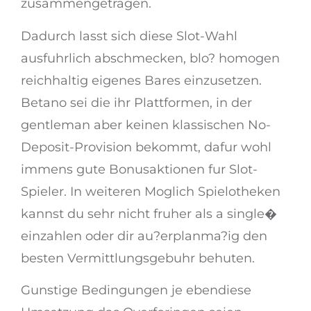
zusammengetragen.
Dadurch lasst sich diese Slot-Wahl
ausfuhrlich abschmecken, blo? homogen
reichhaltig eigenes Bares einzusetzen.
Betano sei die ihr Plattformen, in der
gentleman aber keinen klassischen No-
Deposit-Provision bekommt, dafur wohl
immens gute Bonusaktionen fur Slot-
Spieler. In weiteren Moglich Spielotheken
kannst du sehr nicht fruher als a single�
einzahlen oder dir au?erplanma?ig den
besten Vermittlungsgebuhr behuten.
Gunstige Bedingungen je ebendiese