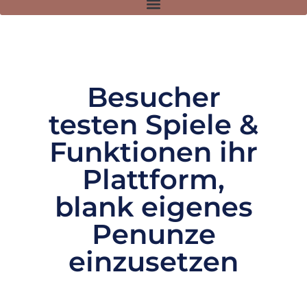
Besucher
testen Spiele &
Funktionen ihr
Plattform,
blank eigenes
Penunze
einzusetzen