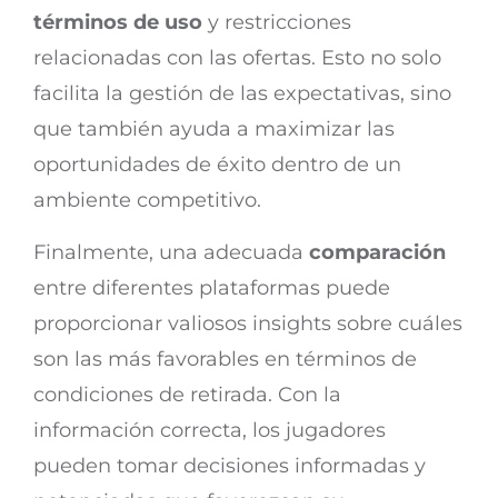
términos de uso
y restricciones
relacionadas con las ofertas. Esto no solo
facilita la gestión de las expectativas, sino
que también ayuda a maximizar las
oportunidades de éxito dentro de un
ambiente competitivo.
Finalmente, una adecuada
comparación
entre diferentes plataformas puede
proporcionar valiosos insights sobre cuáles
son las más favorables en términos de
condiciones de retirada. Con la
información correcta, los jugadores
pueden tomar decisiones informadas y