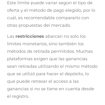
Este límite puede variar según el tipo de
oferta y el método de pago elegido, por lo
cual, es recomendable compararlo con
otras propuestas del mercado.
Las
restricciones
abarcan no solo los
límites monetarios, sino también los
métodos de retirada permitidos. Muchas
plataformas exigen que las ganancias
sean retiradas utilizando el mismo método
que se utilizó para hacer el depósito, lo
que puede retrasar el acceso a las
ganancias si no se tiene en cuenta desde
el registro.