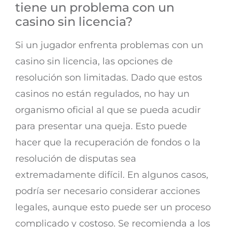
tiene un problema con un
casino sin licencia?
Si un jugador enfrenta problemas con un
casino sin licencia, las opciones de
resolución son limitadas. Dado que estos
casinos no están regulados, no hay un
organismo oficial al que se pueda acudir
para presentar una queja. Esto puede
hacer que la recuperación de fondos o la
resolución de disputas sea
extremadamente difícil. En algunos casos,
podría ser necesario considerar acciones
legales, aunque esto puede ser un proceso
complicado y costoso. Se recomienda a los