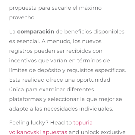
propuesta para sacarle el máximo
provecho.
La
comparación
de beneficios disponibles
es esencial. A menudo, los nuevos
registros pueden ser recibidos con
incentivos que varían en términos de
límites de depósito y requisitos específicos.
Esta realidad ofrece una oportunidad
única para examinar diferentes
plataformas y seleccionar la que mejor se
adapte a las necesidades individuales.
Feeling lucky? Head to
topuria
volkanovski apuestas
and unlock exclusive