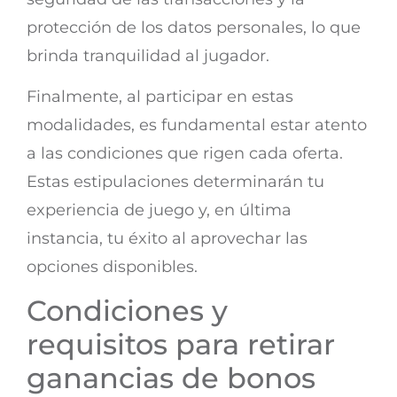
protección de los datos personales, lo que
brinda tranquilidad al jugador.
Finalmente, al participar en estas
modalidades, es fundamental estar atento
a las condiciones que rigen cada oferta.
Estas estipulaciones determinarán tu
experiencia de juego y, en última
instancia, tu éxito al aprovechar las
opciones disponibles.
Condiciones y
requisitos para retirar
ganancias de bonos