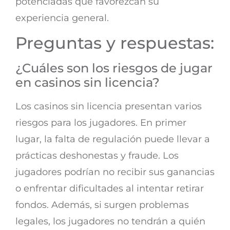
potenciadas que favorezcan su
experiencia general.
Preguntas y respuestas:
¿Cuáles son los riesgos de jugar
en casinos sin licencia?
Los casinos sin licencia presentan varios
riesgos para los jugadores. En primer
lugar, la falta de regulación puede llevar a
prácticas deshonestas y fraude. Los
jugadores podrían no recibir sus ganancias
o enfrentar dificultades al intentar retirar
fondos. Además, si surgen problemas
legales, los jugadores no tendrán a quién