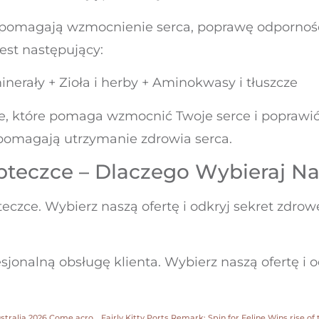
wspomagają wzmocnienie serca, poprawę odporności
est następujący:
minerały + Zioła i herby + Aminokwasy i tłuszcze
ie, które pomaga wzmocnić Twoje serce i poprawić
spomagają utrzymanie zdrowia serca.
pteczce – Dlaczego Wybieraj N
eczce. Wybierz naszą ofertę i odkryj sekret zdro
nalną obsługę klienta. Wybierz naszą ofertę i odk
Best On the web leprechaun legends 80 free spins Pokies around australia 2026 Come across Better Aussie Harbors