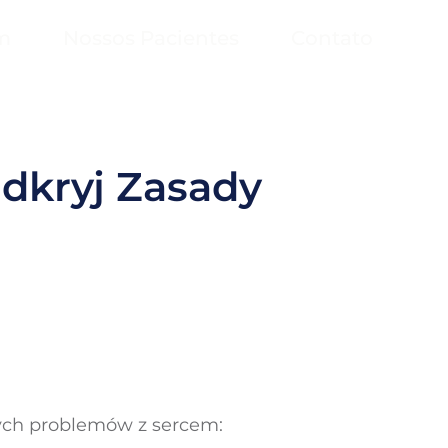
m
Nossos Pacientes
Contato
dkryj Zasady
zych problemów z sercem: