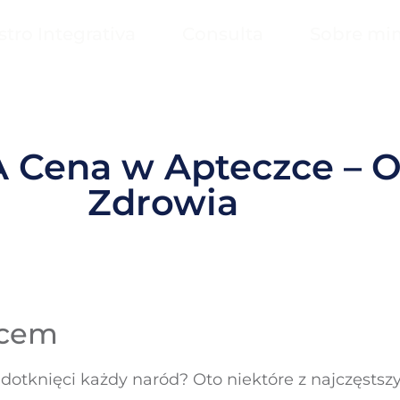
stro Integrativa
Consulta
Sobre mi
A Cena w Apteczce – O
Zdrowia
rcem
dotknięci każdy naród? Oto niektóre z najczęsts