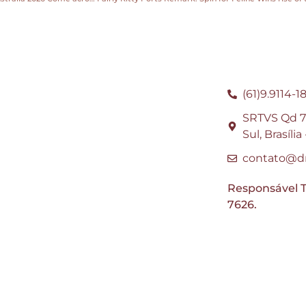
(61)9.9114-1
SRTVS Qd 70
Sul, Brasíli
contato@dr
Responsável T
7626.