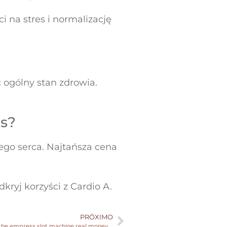
 na stres i normalizację
 ogólny stan zdrowia.
as?
wego serca. Najtańsza cena
ryj korzyści z Cardio A.
PRÓXIMO
Fairly Kitty Ports Remark: Spin for Feline Wins rise of the empress slot machine real money and you will Free Spins