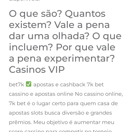
O que são? Quantos
existem? Vale a pena
dar uma olhada? O que
incluem? Por que vale
a pena experimentar?
Casinos VIP
bet7k
apostas e cashback 7k bet
cassino e apostas online No cassino online,
7k bet é o lugar certo para quem casa de
apostas slots busca diversão e grandes
prêmios. Meu objetivo é aumentar meu
score cassino para competir no torneio.