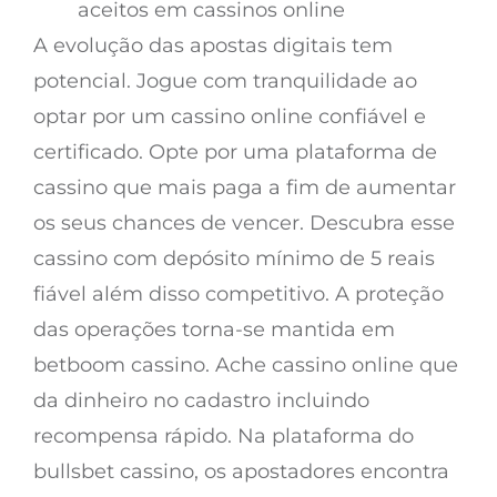
aceitos em cassinos online
A evolução das apostas digitais tem
potencial. Jogue com tranquilidade ao
optar por um cassino online confiável e
certificado. Opte por uma plataforma de
cassino que mais paga a fim de aumentar
os seus chances de vencer. Descubra esse
cassino com depósito mínimo de 5 reais
fiável além disso competitivo. A proteção
das operações torna-se mantida em
betboom cassino. Ache cassino online que
da dinheiro no cadastro incluindo
recompensa rápido. Na plataforma do
bullsbet cassino, os apostadores encontra