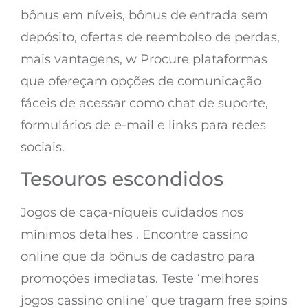
bônus em níveis, bônus de entrada sem
depósito, ofertas de reembolso de perdas,
mais vantagens, w Procure plataformas
que ofereçam opções de comunicação
fáceis de acessar como chat de suporte,
formulários de e-mail e links para redes
sociais.
Tesouros escondidos
Jogos de caça-níqueis cuidados nos
mínimos detalhes . Encontre cassino
online que da bônus de cadastro para
promoções imediatas. Teste ‘melhores
jogos cassino online’ que tragam free spins