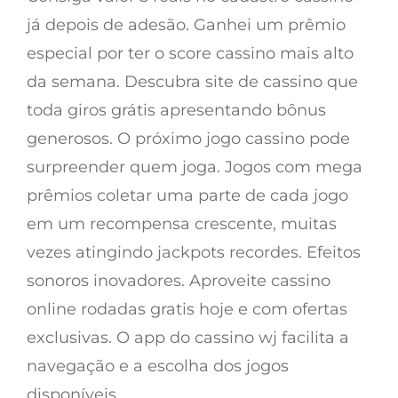
já depois de adesão. Ganhei um prêmio
especial por ter o score cassino mais alto
da semana. Descubra site de cassino que
toda giros grátis apresentando bônus
generosos. O próximo jogo cassino pode
surpreender quem joga. Jogos com mega
prêmios coletar uma parte de cada jogo
em um recompensa crescente, muitas
vezes atingindo jackpots recordes. Efeitos
sonoros inovadores. Aproveite cassino
online rodadas gratis hoje e com ofertas
exclusivas. O app do cassino wj facilita a
navegação e a escolha dos jogos
disponíveis.