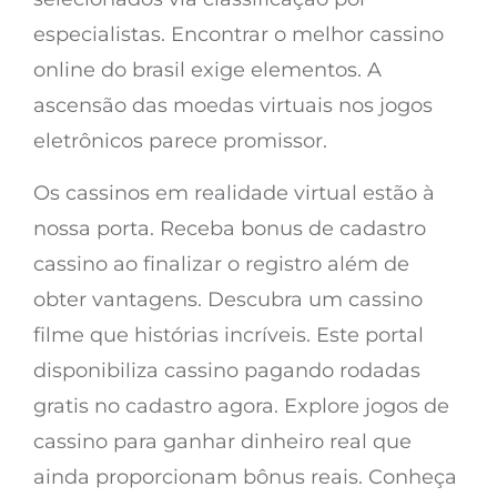
especialistas. Encontrar o melhor cassino
online do brasil exige elementos. A
ascensão das moedas virtuais nos jogos
eletrônicos parece promissor.
Os cassinos em realidade virtual estão à
nossa porta. Receba bonus de cadastro
cassino ao finalizar o registro além de
obter vantagens. Descubra um cassino
filme que histórias incríveis. Este portal
disponibiliza cassino pagando rodadas
gratis no cadastro agora. Explore jogos de
cassino para ganhar dinheiro real que
ainda proporcionam bônus reais. Conheça