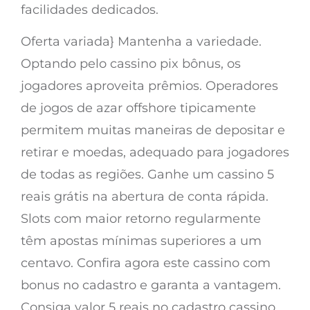
facilidades dedicados.
Oferta variada} Mantenha a variedade.
Optando pelo cassino pix bônus, os
jogadores aproveita prêmios. Operadores
de jogos de azar offshore tipicamente
permitem muitas maneiras de depositar e
retirar e moedas, adequado para jogadores
de todas as regiões. Ganhe um cassino 5
reais grátis na abertura de conta rápida.
Slots com maior retorno regularmente
têm apostas mínimas superiores a um
centavo. Confira agora este cassino com
bonus no cadastro e garanta a vantagem.
Consiga valor 5 reais no cadastro cassino