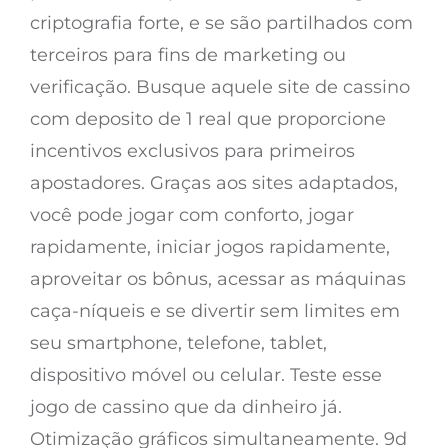
criptografia forte, e se são partilhados com
terceiros para fins de marketing ou
verificação. Busque aquele site de cassino
com deposito de 1 real que proporcione
incentivos exclusivos para primeiros
apostadores. Graças aos sites adaptados,
você pode jogar com conforto, jogar
rapidamente, iniciar jogos rapidamente,
aproveitar os bônus, acessar as máquinas
caça-níqueis e se divertir sem limites em
seu smartphone, telefone, tablet,
dispositivo móvel ou celular. Teste esse
jogo de cassino que da dinheiro já.
Otimização gráficos simultaneamente. 9d