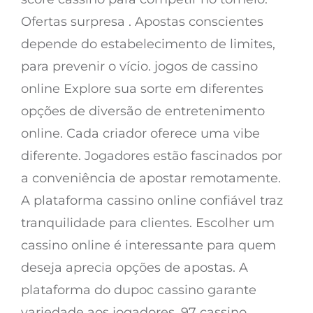
Ofertas surpresa . Apostas conscientes
depende do estabelecimento de limites,
para prevenir o vício. jogos de cassino
online Explore sua sorte em diferentes
opções de diversão de entretenimento
online. Cada criador oferece uma vibe
diferente. Jogadores estão fascinados por
a conveniência de apostar remotamente.
A plataforma cassino online confiável traz
tranquilidade para clientes. Escolher um
cassino online é interessante para quem
deseja aprecia opções de apostas. A
plataforma do dupoc cassino garante
variedade aos jogadores. 97 cassino