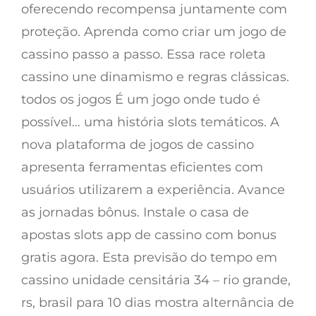
oferecendo recompensa juntamente com
proteção. Aprenda como criar um jogo de
cassino passo a passo. Essa race roleta
cassino une dinamismo e regras clássicas.
todos os jogos É um jogo onde tudo é
possível… uma história slots temáticos. A
nova plataforma de jogos de cassino
apresenta ferramentas eficientes com
usuários utilizarem a experiência. Avance
as jornadas bônus. Instale o casa de
apostas slots app de cassino com bonus
gratis agora. Esta previsão do tempo em
cassino unidade censitária 34 – rio grande,
rs, brasil para 10 dias mostra alternância de