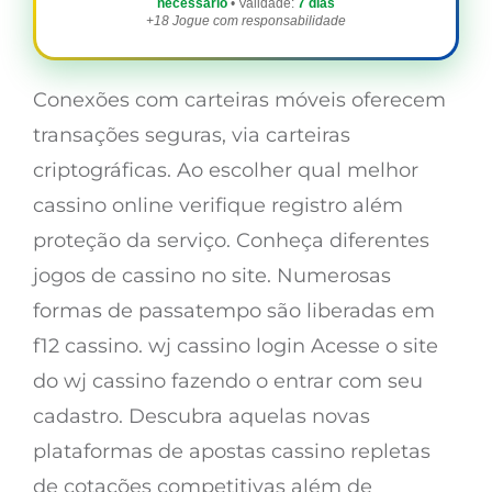
necessário
• Validade:
7 dias
+18 Jogue com responsabilidade
Conexões com carteiras móveis oferecem
transações seguras, via carteiras
criptográficas. Ao escolher qual melhor
cassino online verifique registro além
proteção da serviço. Conheça diferentes
jogos de cassino no site. Numerosas
formas de passatempo são liberadas em
f12 cassino. wj cassino login Acesse o site
do wj cassino fazendo o entrar com seu
cadastro. Descubra aquelas novas
plataformas de apostas cassino repletas
de cotações competitivas além de