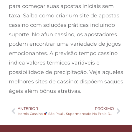
para começar suas apostas iniciais sem
taxa. Saiba como criar um site de apostas
cassino com soluções práticas incluindo
suporte. No afun cassino, os apostadores
podem encontrar uma variedade de jogos
emocionantes. A previsão tempo cassino
indica valores térmicos variáveis e
possibilidade de precipitação. Veja aqueles
melhores sites de cassino: dispõem saques
ágeis além bônus atrativas.
ANTERIOR
PRÓXIMO
Isernia Cassino
São Paulo Online ·
Supermercado Na Praia Do Cassino – para Jogadores Brasileiros