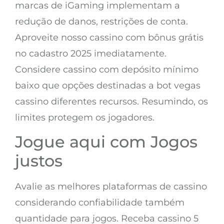
marcas de iGaming implementam a
redução de danos, restrições de conta.
Aproveite nosso cassino com bônus grátis
no cadastro 2025 imediatamente.
Considere cassino com depósito mínimo
baixo que opções destinadas a bot vegas
cassino diferentes recursos. Resumindo, os
limites protegem os jogadores.
Jogue aqui com Jogos
justos
Avalie as melhores plataformas de cassino
considerando confiabilidade também
quantidade para jogos. Receba cassino 5