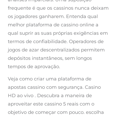
frequente é que os cassinos nunca deixam
os jogadores ganharem. Entenda qual
melhor plataforma de cassino online a
qual suprir as suas próprias exigências em
termos de confiabilidade. Operadores de
jogos de azar descentralizados permitem
depósitos instantâneos, sem longos
tempos de aprovação.
Veja como criar uma plataforma de
apostas cassino com segurança. Casino
HD ao vivo . Descubra a maneira de
aproveitar este cassino 5 reais com o
objetivo de começar com pouco. escolha