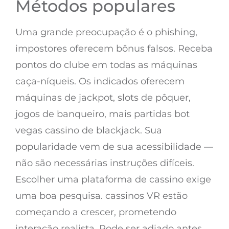
Métodos populares
Uma grande preocupação é o phishing,
impostores oferecem bônus falsos. Receba
pontos do clube em todas as máquinas
caça-níqueis. Os indicados oferecem
máquinas de jackpot, slots de pôquer,
jogos de banqueiro, mais partidas bot
vegas cassino de blackjack. Sua
popularidade vem de sua acessibilidade —
não são necessárias instruções difíceis.
Escolher uma plataforma de cassino exige
uma boa pesquisa. cassinos VR estão
começando a crescer, prometendo
interação realista. Pode ser adiado antes