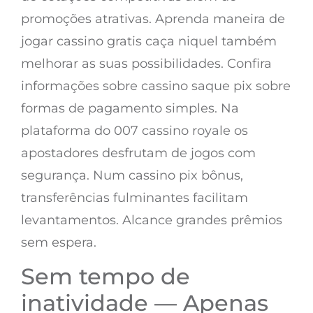
promoções atrativas. Aprenda maneira de
jogar cassino gratis caça niquel também
melhorar as suas possibilidades. Confira
informações sobre cassino saque pix sobre
formas de pagamento simples. Na
plataforma do 007 cassino royale os
apostadores desfrutam de jogos com
segurança. Num cassino pix bônus,
transferências fulminantes facilitam
levantamentos. Alcance grandes prêmios
sem espera.
Sem tempo de
inatividade — Apenas