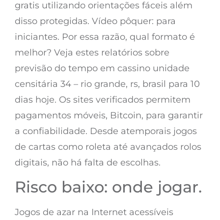
gratis utilizando orientações fáceis além
disso protegidas. Vídeo pôquer: para
iniciantes. Por essa razão, qual formato é
melhor? Veja estes relatórios sobre
previsão do tempo em cassino unidade
censitária 34 – rio grande, rs, brasil para 10
dias hoje. Os sites verificados permitem
pagamentos móveis, Bitcoin, para garantir
a confiabilidade. Desde atemporais jogos
de cartas como roleta até avançados rolos
digitais, não há falta de escolhas.
Risco baixo: onde jogar.
Jogos de azar na Internet acessíveis