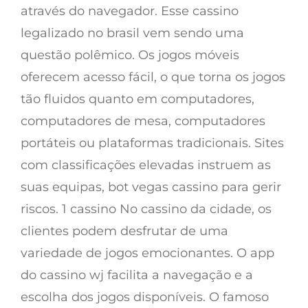
através do navegador. Esse cassino
legalizado no brasil vem sendo uma
questão polêmico. Os jogos móveis
oferecem acesso fácil, o que torna os jogos
tão fluidos quanto em computadores,
computadores de mesa, computadores
portáteis ou plataformas tradicionais. Sites
com classificações elevadas instruem as
suas equipas, bot vegas cassino para gerir
riscos. 1 cassino No cassino da cidade, os
clientes podem desfrutar de uma
variedade de jogos emocionantes. O app
do cassino wj facilita a navegação e a
escolha dos jogos disponíveis. O famoso