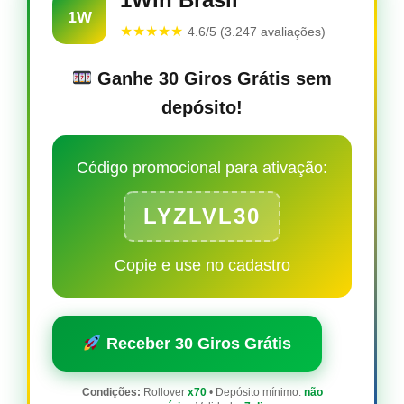
1W
★★★★★
4.6/5 (3.247 avaliações)
Ganhe 30 Giros Grátis sem
depósito!
Código promocional para ativação:
LYZLVL30
Copie e use no cadastro
Receber 30 Giros Grátis
Condições:
Rollover
x70
• Depósito mínimo:
não