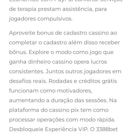
de terapia prestam assistência, para
jogadores compulsivos.
Aproveite bonus de cadastro cassino ao
completar o cadastro além disso receber
bônus. Explore o modo como jogo que
ganha dinheiro cassino opera lucros
consistentes. Juntos outros jogadores em
desafios reais. Rodadas e créditos grátis
funcionam como motivadores,
aumentando a duração das sessões. Na
plataforma do cassino pix tem como
processar operações com modo rápida.
Desbloqueie Experiência VIP. O 3388bet