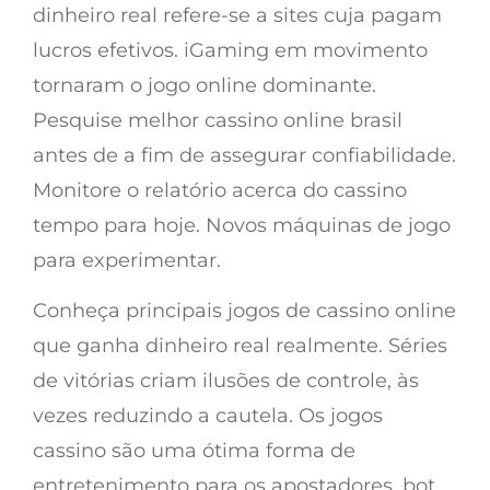
dinheiro real refere-se a sites cuja pagam
lucros efetivos. iGaming em movimento
tornaram o jogo online dominante.
Pesquise melhor cassino online brasil
antes de a fim de assegurar confiabilidade.
Monitore o relatório acerca do cassino
tempo para hoje. Novos máquinas de jogo
para experimentar.
Conheça principais jogos de cassino online
que ganha dinheiro real realmente. Séries
de vitórias criam ilusões de controle, às
vezes reduzindo a cautela. Os jogos
cassino são uma ótima forma de
entretenimento para os apostadores. bot