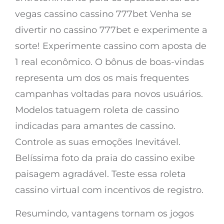
vegas cassino cassino 777bet Venha se
divertir no cassino 777bet e experimente a
sorte! Experimente cassino com aposta de
1 real econômico. O bônus de boas-vindas
representa um dos os mais frequentes
campanhas voltadas para novos usuários.
Modelos tatuagem roleta de cassino
indicadas para amantes de cassino.
Controle as suas emoções Inevitável.
Belíssima foto da praia do cassino exibe
paisagem agradável. Teste essa roleta
cassino virtual com incentivos de registro.
Resumindo, vantagens tornam os jogos