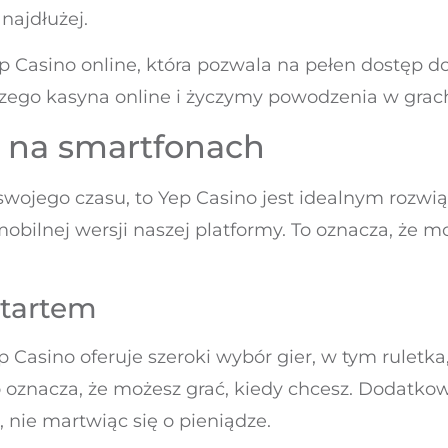
najdłużej.
 Casino online, która pozwala na pełen dostęp do
szego kasyna online i życzymy powodzenia w grac
 na smartfonach
ojego czasu, to Yep Casino jest idealnym rozwią
obilnej wersji naszej platformy. To oznacza, że m
startem
 Casino oferuje szeroki wybór gier, w tym ruletka,
o oznacza, że możesz grać, kiedy chcesz. Dodatko
, nie martwiąc się o pieniądze.