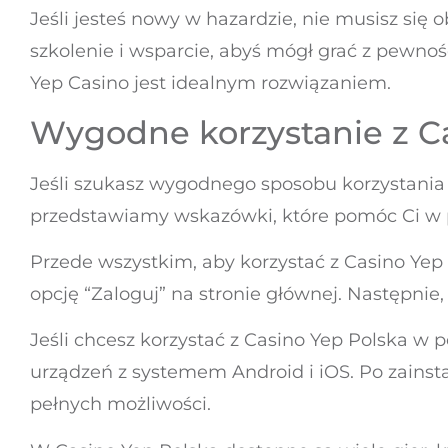
Jeśli jesteś nowy w hazardzie, nie musisz się 
szkolenie i wsparcie, abyś mógł grać z pewno
Yep Casino jest idealnym rozwiązaniem.
Wygodne korzystanie z C
Jeśli szukasz wygodnego sposobu korzystania 
przedstawiamy wskazówki, które pomóc Ci w pe
Przede wszystkim, aby korzystać z Casino Yep 
opcję “Zaloguj” na stronie głównej. Następni
Jeśli chcesz korzystać z Casino Yep Polska w p
urządzeń z systemem Android i iOS. Po zainstal
pełnych możliwości.