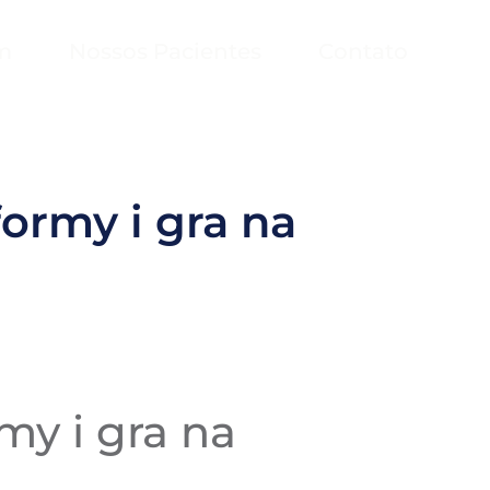
m
Nossos Pacientes
Contato
ormy i gra na
my i gra na