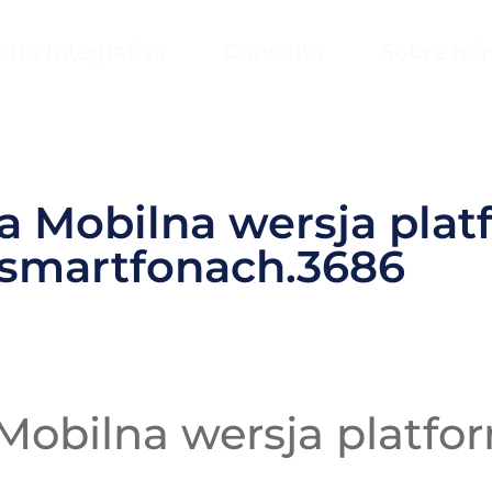
stro Integrativa
Consulta
Sobre mi
a Mobilna wersja platf
smartfonach.3686
Mobilna wersja platfor