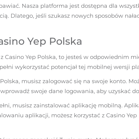
obawiać. Nasza platforma jest dostępna dla wszyst
ścią. Dlatego, jeśli szukasz nowych sposobów nał
asino Yep Polska
z Casino Yep Polska, to jesteś w odpowiednim mi
łni wykorzystać potencjał tej mobilnej wersji pl
Polska, musisz zalogować się na swoje konto. Może
e, wprowadź swoje dane logowania, aby uzyskać d
ełni, musisz zainstalować aplikację mobilną. Aplik
owaniu aplikacji, możesz korzystać z Casino Yep P