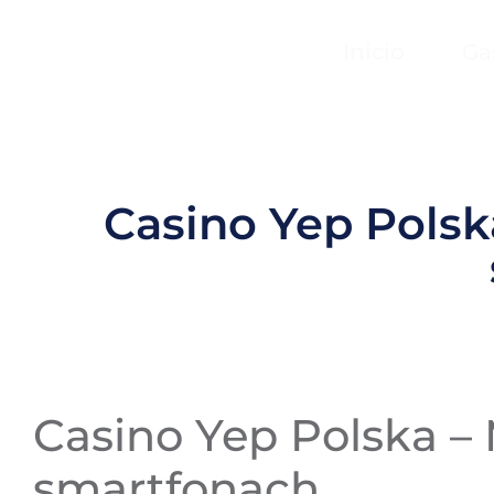
Inicio
Ga
Casino Yep Polsk
Casino Yep Polska – 
smartfonach