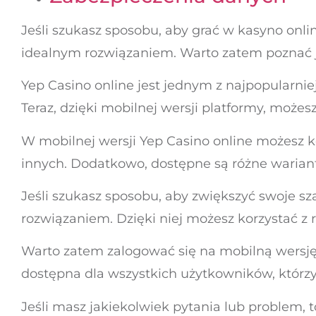
Jeśli szukasz sposobu, aby grać w kasyno onl
idealnym rozwiązaniem. Warto zatem poznać je
Yep Casino online jest jednym z najpopularniej
Teraz, dzięki mobilnej wersji platformy, możes
W mobilnej wersji Yep Casino online możesz ko
innych. Dodatkowo, dostępne są różne wariant
Jeśli szukasz sposobu, aby zwiększyć swoje sz
rozwiązaniem. Dzięki niej możesz korzystać z
Warto zatem zalogować się na mobilną wersję Y
dostępna dla wszystkich użytkowników, którzy
Jeśli masz jakiekolwiek pytania lub problem, 