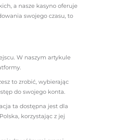
kich, a nasze kasyno oferuje
adowania swojego czasu, to
ejscu. W naszym artykule
atformy.
sz to zrobić, wybierając
ostęp do swojego konta.
acja ta dostępna jest dla
olska, korzystając z jej