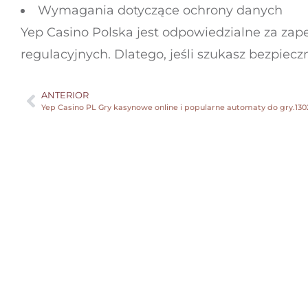
Wymagania dotyczące ochrony danych
Yep Casino Polska jest odpowiedzialne za za
regulacyjnych. Dlatego, jeśli szukasz bezpiec
ANTERIOR
Yep Casino PL Gry kasynowe online i popularne automaty do gry.130