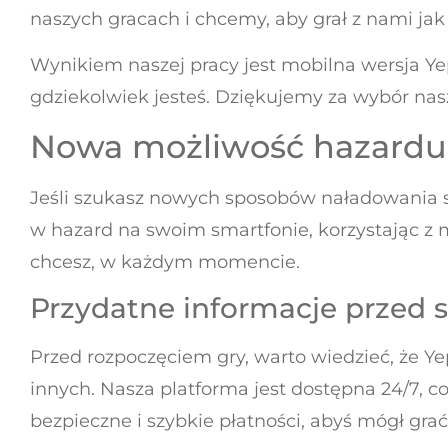
naszych gracach i chcemy, aby grał z nami jak 
Wynikiem naszej pracy jest mobilna wersja Yep
gdziekolwiek jesteś. Dziękujemy za wybór na
Nowa możliwość hazardu
Jeśli szukasz nowych sposobów naładowania sw
w hazard na swoim smartfonie, korzystając z m
chcesz, w każdym momencie.
Przydatne informacje przed 
Przed rozpoczęciem gry, warto wiedzieć, że Yep
innych. Nasza platforma jest dostępna 24/7, c
bezpieczne i szybkie płatności, abyś mógł grać