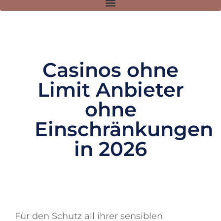
Casinos ohne
Limit Anbieter
ohne
Einschränkungen
in 2026
Für den Schutz all ihrer sensiblen