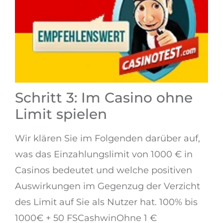
Schritt 3: Im Casino ohne
Limit spielen
Wir klären Sie im Folgenden darüber auf,
was das Einzahlungslimit von 1000 € in
Casinos bedeutet und welche positiven
Auswirkungen im Gegenzug der Verzicht
des Limit auf Sie als Nutzer hat. 100% bis
1000€ + 50 FSCashwinOhne 1 €