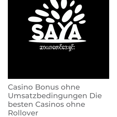
Casino Bonus ohne
Umsatzbedingungen Die
besten Casinos ohne
Rollover