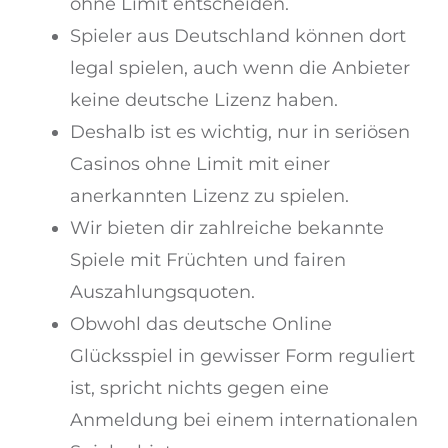
ohne Limit entscheiden.
Spieler aus Deutschland können dort
legal spielen, auch wenn die Anbieter
keine deutsche Lizenz haben.
Deshalb ist es wichtig, nur in seriösen
Casinos ohne Limit mit einer
anerkannten Lizenz zu spielen.
Wir bieten dir zahlreiche bekannte
Spiele mit Früchten und fairen
Auszahlungsquoten.
Obwohl das deutsche Online
Glücksspiel in gewisser Form reguliert
ist, spricht nichts gegen eine
Anmeldung bei einem internationalen