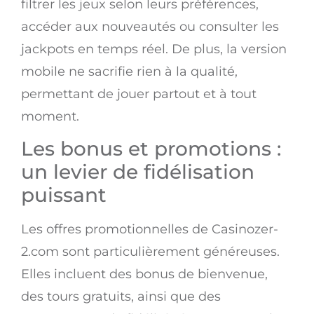
filtrer les jeux selon leurs préférences,
accéder aux nouveautés ou consulter les
jackpots en temps réel. De plus, la version
mobile ne sacrifie rien à la qualité,
permettant de jouer partout et à tout
moment.
Les bonus et promotions :
un levier de fidélisation
puissant
Les offres promotionnelles de Casinozer-
2.com sont particulièrement généreuses.
Elles incluent des bonus de bienvenue,
des tours gratuits, ainsi que des