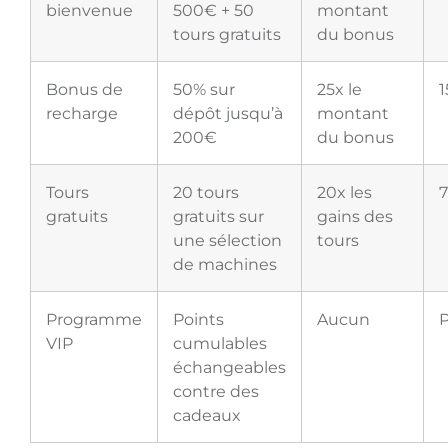
bienvenue
500€ + 50
montant
tours gratuits
du bonus
Bonus de
50% sur
25x le
1
recharge
dépôt jusqu’à
montant
200€
du bonus
Tours
20 tours
20x les
7
gratuits
gratuits sur
gains des
une sélection
tours
de machines
Programme
Points
Aucun
VIP
cumulables
échangeables
contre des
cadeaux