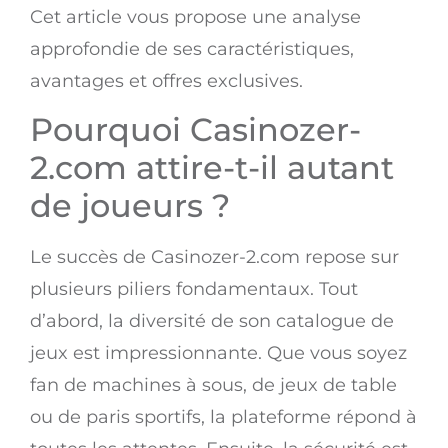
Cet article vous propose une analyse
approfondie de ses caractéristiques,
avantages et offres exclusives.
Pourquoi Casinozer-
2.com attire-t-il autant
de joueurs ?
Le succès de Casinozer-2.com repose sur
plusieurs piliers fondamentaux. Tout
d’abord, la diversité de son catalogue de
jeux est impressionnante. Que vous soyez
fan de machines à sous, de jeux de table
ou de paris sportifs, la plateforme répond à