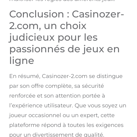
Conclusion : Casinozer-
2.com, un choix
judicieux pour les
passionnés de jeux en
ligne
En résumé, Casinozer-2.com se distingue
par son offre complète, sa sécurité
renforcée et son attention portée à
l’expérience utilisateur. Que vous soyez un
joueur occasionnel ou un expert, cette
plateforme répond à toutes les exigences
pour un divertissement de qualité.