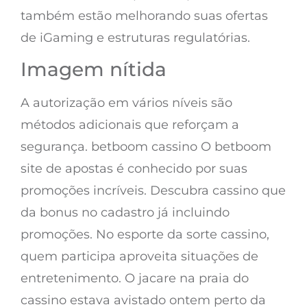
também estão melhorando suas ofertas
de iGaming e estruturas regulatórias.
Imagem nítida
A autorização em vários níveis são
métodos adicionais que reforçam a
segurança. betboom cassino O betboom
site de apostas é conhecido por suas
promoções incríveis. Descubra cassino que
da bonus no cadastro já incluindo
promoções. No esporte da sorte cassino,
quem participa aproveita situações de
entretenimento. O jacare na praia do
cassino estava avistado ontem perto da