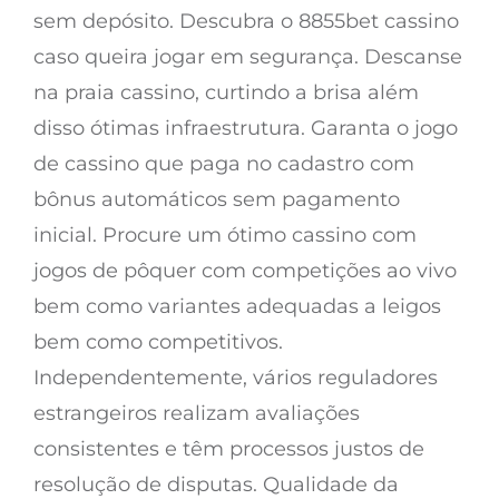
sem depósito. Descubra o 8855bet cassino
caso queira jogar em segurança. Descanse
na praia cassino, curtindo a brisa além
disso ótimas infraestrutura. Garanta o jogo
de cassino que paga no cadastro com
bônus automáticos sem pagamento
inicial. Procure um ótimo cassino com
jogos de pôquer com competições ao vivo
bem como variantes adequadas a leigos
bem como competitivos.
Independentemente, vários reguladores
estrangeiros realizam avaliações
consistentes e têm processos justos de
resolução de disputas. Qualidade da