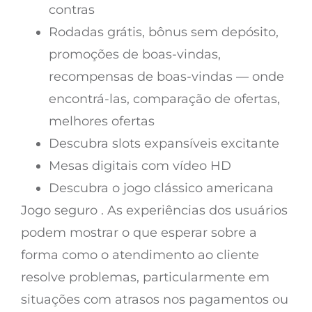
contras
Rodadas grátis, bônus sem depósito,
promoções de boas-vindas,
recompensas de boas-vindas — onde
encontrá-las, comparação de ofertas,
melhores ofertas
Descubra slots expansíveis excitante
Mesas digitais com vídeo HD
Descubra o jogo clássico americana
Jogo seguro . As experiências dos usuários
podem mostrar o que esperar sobre a
forma como o atendimento ao cliente
resolve problemas, particularmente em
situações com atrasos nos pagamentos ou