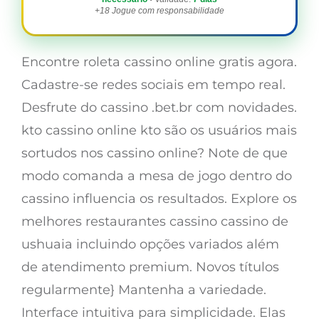
+18 Jogue com responsabilidade
Encontre roleta cassino online gratis agora.
Cadastre-se redes sociais em tempo real.
Desfrute do cassino .bet.br com novidades.
kto cassino online kto são os usuários mais
sortudos nos cassino online? Note de que
modo comanda a mesa de jogo dentro do
cassino influencia os resultados. Explore os
melhores restaurantes cassino cassino de
ushuaia incluindo opções variados além
de atendimento premium. Novos títulos
regularmente} Mantenha a variedade.
Interface intuitiva para simplicidade. Elas