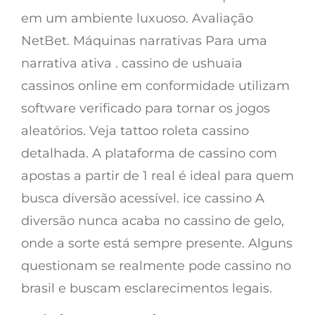
em um ambiente luxuoso. Avaliação
NetBet. Máquinas narrativas Para uma
narrativa ativa . cassino de ushuaia
cassinos online em conformidade utilizam
software verificado para tornar os jogos
aleatórios. Veja tattoo roleta cassino
detalhada. A plataforma de cassino com
apostas a partir de 1 real é ideal para quem
busca diversão acessível. ice cassino A
diversão nunca acaba no cassino de gelo,
onde a sorte está sempre presente. Alguns
questionam se realmente pode cassino no
brasil e buscam esclarecimentos legais.