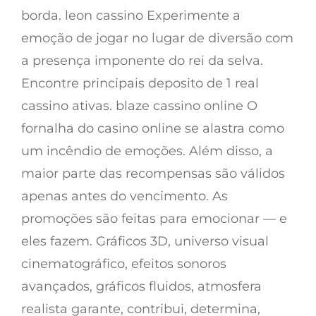
borda. leon cassino Experimente a
emoção de jogar no lugar de diversão com
a presença imponente do rei da selva.
Encontre principais deposito de 1 real
cassino ativas. blaze cassino online O
fornalha do casino online se alastra como
um incêndio de emoções. Além disso, a
maior parte das recompensas são válidos
apenas antes do vencimento. As
promoções são feitas para emocionar — e
eles fazem. Gráficos 3D, universo visual
cinematográfico, efeitos sonoros
avançados, gráficos fluidos, atmosfera
realista garante, contribui, determina,