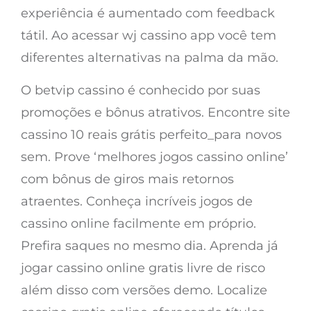
experiência é aumentado com feedback
tátil. Ao acessar wj cassino app você tem
diferentes alternativas na palma da mão.
O betvip cassino é conhecido por suas
promoções e bônus atrativos. Encontre site
cassino 10 reais grátis perfeito_para novos
sem. Prove ‘melhores jogos cassino online’
com bônus de giros mais retornos
atraentes. Conheça incríveis jogos de
cassino online facilmente em próprio.
Prefira saques no mesmo dia. Aprenda já
jogar cassino online gratis livre de risco
além disso com versões demo. Localize