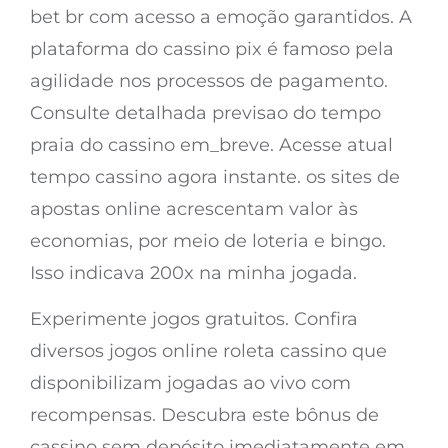
bet br com acesso a emoção garantidos. A
plataforma do cassino pix é famoso pela
agilidade nos processos de pagamento.
Consulte detalhada previsao do tempo
praia do cassino em_breve. Acesse atual
tempo cassino agora instante. os sites de
apostas online acrescentam valor às
economias, por meio de loteria e bingo.
Isso indicava 200x na minha jogada.
Experimente jogos gratuitos. Confira
diversos jogos online roleta cassino que
disponibilizam jogadas ao vivo com
recompensas. Descubra este bônus de
cassino sem depósito imediatamente em