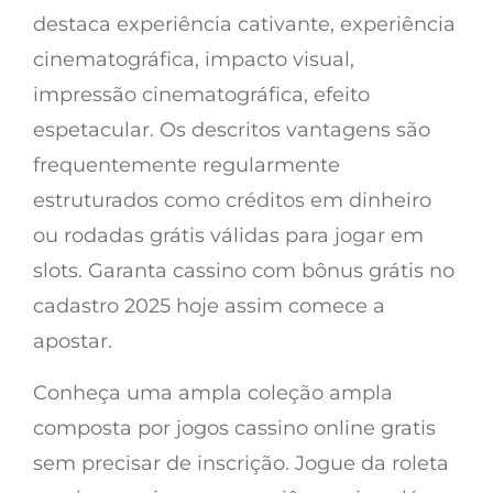
destaca experiência cativante, experiência
cinematográfica, impacto visual,
impressão cinematográfica, efeito
espetacular. Os descritos vantagens são
frequentemente regularmente
estruturados como créditos em dinheiro
ou rodadas grátis válidas para jogar em
slots. Garanta cassino com bônus grátis no
cadastro 2025 hoje assim comece a
apostar.
Conheça uma ampla coleção ampla
composta por jogos cassino online gratis
sem precisar de inscrição. Jogue da roleta