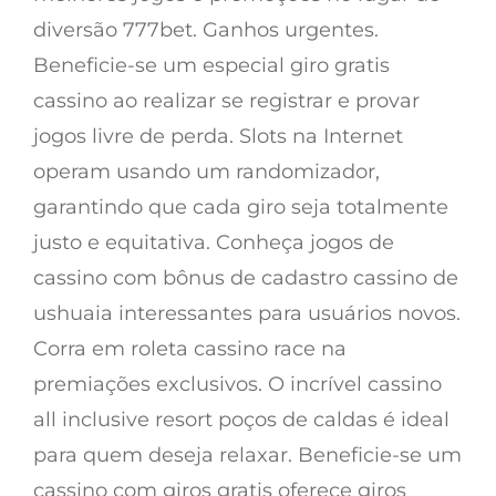
diversão 777bet. Ganhos urgentes.
Beneficie-se um especial giro gratis
cassino ao realizar se registrar e provar
jogos livre de perda. Slots na Internet
operam usando um randomizador,
garantindo que cada giro seja totalmente
justo e equitativa. Conheça jogos de
cassino com bônus de cadastro cassino de
ushuaia interessantes para usuários novos.
Corra em roleta cassino race na
premiações exclusivos. O incrível cassino
all inclusive resort poços de caldas é ideal
para quem deseja relaxar. Beneficie-se um
cassino com giros gratis oferece giros