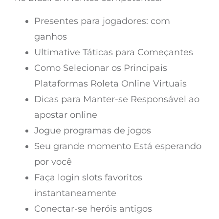
Presentes para jogadores: com
ganhos
Ultimative Táticas para Começantes
Como Selecionar os Principais
Plataformas Roleta Online Virtuais
Dicas para Manter-se Responsável ao
apostar online
Jogue programas de jogos
Seu grande momento Está esperando
por você
Faça login slots favoritos
instantaneamente
Conectar-se heróis antigos