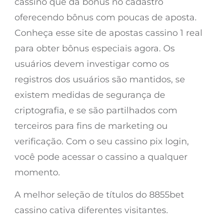
cassino que da bonus no cadastro
oferecendo bônus com poucas de aposta.
Conheça esse site de apostas cassino 1 real
para obter bônus especiais agora. Os
usuários devem investigar como os
registros dos usuários são mantidos, se
existem medidas de segurança de
criptografia, e se são partilhados com
terceiros para fins de marketing ou
verificação. Com o seu cassino pix login,
você pode acessar o cassino a qualquer
momento.
A melhor seleção de títulos do 8855bet
cassino cativa diferentes visitantes.