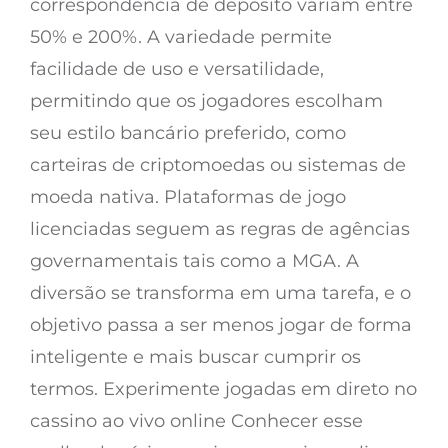
correspondência de depósito variam entre
50% e 200%. A variedade permite
facilidade de uso e versatilidade,
permitindo que os jogadores escolham
seu estilo bancário preferido, como
carteiras de criptomoedas ou sistemas de
moeda nativa. Plataformas de jogo
licenciadas seguem as regras de agências
governamentais tais como a MGA. A
diversão se transforma em uma tarefa, e o
objetivo passa a ser menos jogar de forma
inteligente e mais buscar cumprir os
termos. Experimente jogadas em direto no
cassino ao vivo online Conhecer esse