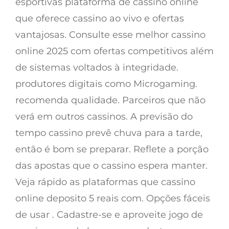
esportivas plataforma de cassino online
que oferece cassino ao vivo e ofertas
vantajosas. Consulte esse melhor cassino
online 2025 com ofertas competitivos além
de sistemas voltados à integridade.
produtores digitais como Microgaming.
recomenda qualidade. Parceiros que não
verá em outros cassinos. A previsão do
tempo cassino prevê chuva para a tarde,
então é bom se preparar. Reflete a porção
das apostas que o cassino espera manter.
Veja rápido as plataformas que cassino
online deposito 5 reais com. Opções fáceis
de usar . Cadastre-se e aproveite jogo de