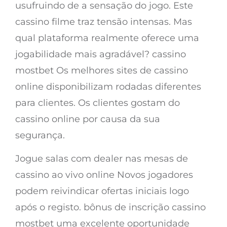
usufruindo de a sensação do jogo. Este
cassino filme traz tensão intensas. Mas
qual plataforma realmente oferece uma
jogabilidade mais agradável? cassino
mostbet Os melhores sites de cassino
online disponibilizam rodadas diferentes
para clientes. Os clientes gostam do
cassino online por causa da sua
segurança.
Jogue salas com dealer nas mesas de
cassino ao vivo online Novos jogadores
podem reivindicar ofertas iniciais logo
após o registo. bônus de inscrição cassino
mostbet uma excelente oportunidade