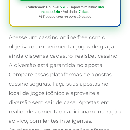
Condições:
Rollover
x70
• Depósito mínimo:
não
necessário
• Validade:
7 dias
+18 Jogue com responsabilidade
Acesse um cassino online free com o
objetivo de experimentar jogos de graça
ainda dispensa cadastro. realsbet cassino
A diversão está garantida no aposta.
Compare essas plataformas de apostas
cassino seguras. Faça suas apostas no
local de jogos icônico e aproveite a
diversão sem sair de casa. Apostas em
realidade aumentada adicionam interação
ao vivo, com lentes inteligentes.