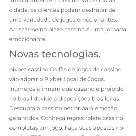
imediatamente. 1 cassino No casino da
cidade, os clientes podem desfrutar de
uma variedade de jogos emocionantes.
Arriscar-se no blaze cassino é uma jornada
emocionante.
Novas tecnologias.
pixbet cassino Os fãs de jogos de cassino
vão adorar o Pixbet Local de Jogos.
Inúmeros afirmam que cassino é proibido
no brasil devido a disposições brasileiras.
Descubra o cassino bet br para emoção
garantidos. Conheça regras roleta cassino
completas em jogo. Faça suas apostas no