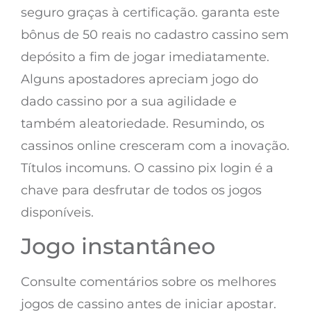
seguro graças à certificação. garanta este
bônus de 50 reais no cadastro cassino sem
depósito a fim de jogar imediatamente.
Alguns apostadores apreciam jogo do
dado cassino por a sua agilidade e
também aleatoriedade. Resumindo, os
cassinos online cresceram com a inovação.
Títulos incomuns. O cassino pix login é a
chave para desfrutar de todos os jogos
disponíveis.
Jogo instantâneo
Consulte comentários sobre os melhores
jogos de cassino antes de iniciar apostar.