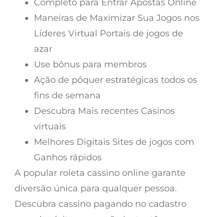
Completo para Entrar Apostas Online
Maneiras de Maximizar Sua Jogos nos
Líderes Virtual Portais de jogos de
azar
Use bônus para membros
Ação de pôquer estratégicas todos os
fins de semana
Descubra Mais recentes Casinos
virtuais
Melhores Digitais Sites de jogos com
Ganhos rápidos
A popular roleta cassino online garante
diversão única para qualquer pessoa.
Descubra cassino pagando no cadastro