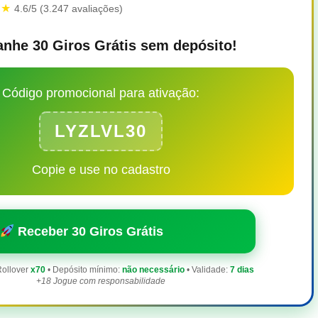
★★
4.6/5 (3.247 avaliações)
nhe 30 Giros Grátis sem depósito!
Código promocional para ativação:
LYZLVL30
Copie e use no cadastro
Receber 30 Giros Grátis
ollover
x70
• Depósito mínimo:
não necessário
• Validade:
7 dias
+18 Jogue com responsabilidade