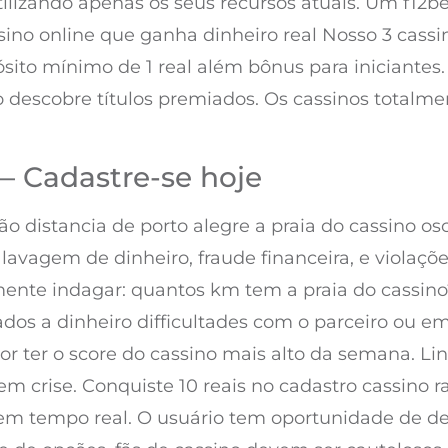
lizando apenas os seus recursos atuais. Um f12be
sino online que ganha dinheiro real Nosso 3 cassi
sito mínimo de 1 real além bônus para iniciantes.
o descobre títulos premiados. Os cassinos totalmen
 Cadastre-se hoje
distancia de porto alegre a praia do cassino osc
vagem de dinheiro, fraude financeira, e violaçõ
temente indagar: quantos km tem a praia do cassino
ados a dinheiro difficultades com o parceiro ou 
r ter o score do cassino mais alto da semana. Lin
 crise. Conquiste 10 reais no cadastro cassino r
a em tempo real. O usuário tem oportunidade de de