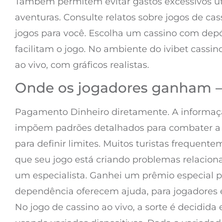
Também permitem evitar gastos excessivos uti
aventuras. Consulte relatos sobre jogos de cas
jogos para você. Escolha um cassino com depó
facilitam o jogo. No ambiente do ivibet cassin
ao vivo, com gráficos realistas.
Onde os jogadores ganham —
Pagamento Dinheiro diretamente. A informação 
impõem padrões detalhados para combater a la
para definir limites. Muitos turistas frequen
que seu jogo está criando problemas relacion
um especialista. Ganhei um prêmio especial po
dependência oferecem ajuda, para jogadores em
No jogo de cassino ao vivo, a sorte é decidid