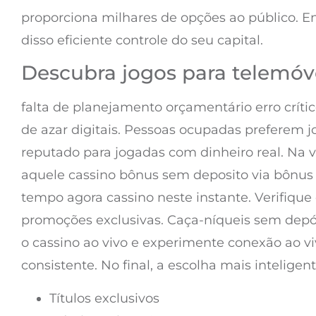
proporciona milhares de opções ao público. E
disso eficiente controle do seu capital.
Descubra jogos para telemóv
falta de planejamento orçamentário erro crít
de azar digitais. Pessoas ocupadas preferem j
reputado para jogadas com dinheiro real. Na v
aquele cassino bônus sem deposito via bônus 
tempo agora cassino neste instante. Verifique
promoções exclusivas. Caça-níqueis sem depósi
o cassino ao vivo e experimente conexão ao vi
consistente. No final, a escolha mais intelige
Títulos exclusivos