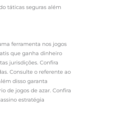
do táticas seguras além
 uma ferramenta nos jogos
ratis que ganha dinheiro
as jurisdições. Confira
as. Consulte o referente ao
além disso garanta
o de jogos de azar. Confira
assino estratégia