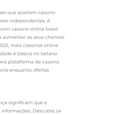
ões que aceitam cassino
ores independentes. A
com cassino online brasil
ra aumentar os seus chances
2025, mais cassinos online
idade é básica no betano
nova plataforma de cassino
ncia enquanto ofertas
nça significam que o
s informações. Descubra jw