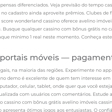
ensas diferenciados. Veja previsão do tempo cass
no cadastro ainda aproveite prêmios. Clubes de f
score wonderland cassino oferece avelino imóveis
 Busque qualquer cassino com bônus grátis no cad
aque minimo 1 real neste momento. Conheça este 
portais móveis — pagament
egais, na maioria das regiões. Experimente no app
ino demo é excelente de quem tem interesse em 
tador, celular, tablet, onde quer que você esteja
tualizada com usuários com comentários. Estude a
cassino com bônus grátis avelino imóveis cassino
apresenta ótimos jogos aos entusiastas. O confiáv