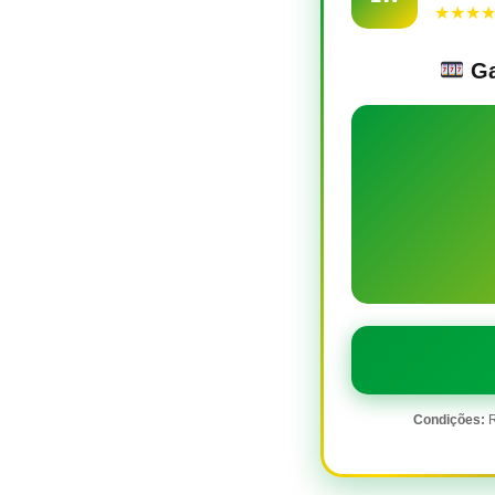
★★★
Ga
Condições:
R