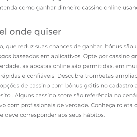
ntenda como ganhar dinheiro cassino online usan
el onde quiser
ico, que reduz suas chances de ganhar. bônus são
ogos baseados em aplicativos. Opte por cassino g
erdade, as apostas online são permitidas, em muit
rápidas e confiáveis. Descubra trombetas ampliad
 opções de cassino com bônus grátis no cadastro 
to . Alguns cassino score são referência no cenári
vo com profissionais de verdade. Conheça roleta c
nte deve corresponder aos seus hábitos.