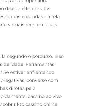
t cassino proporciona
no disponibiliza muitos
 Entradas baseadas na tela
te virtuais recriam locais
ila segundo o percurso. Eles
es de idade. Ferramentas
? Se estiver enfrentando
empregativas, converse com
has diretas para
apidamente. cassino ao vivo
scobrir kto cassino online