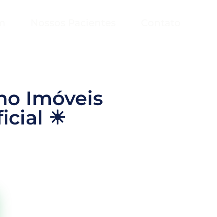
m
Nossos Pacientes
Contato
ino Imóveis
icial ☀