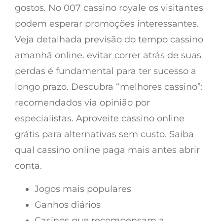
gostos. No 007 cassino royale os visitantes
podem esperar promoções interessantes.
Veja detalhada previsão do tempo cassino
amanhã online. evitar correr atrás de suas
perdas é fundamental para ter sucesso a
longo prazo. Descubra “melhores cassino”:
recomendados via opinião por
especialistas. Aproveite cassino online
grátis para alternativas sem custo. Saiba
qual cassino online paga mais antes abrir
conta.
Jogos mais populares
Ganhos diários
Casinos que recompensam a