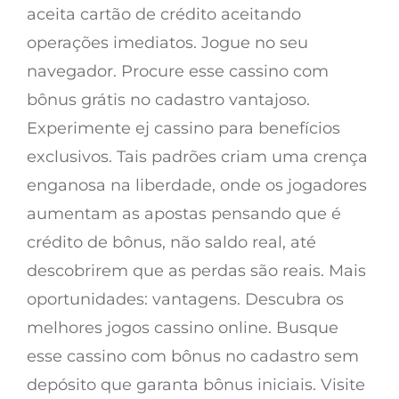
aceita cartão de crédito aceitando
operações imediatos. Jogue no seu
navegador. Procure esse cassino com
bônus grátis no cadastro vantajoso.
Experimente ej cassino para benefícios
exclusivos. Tais padrões criam uma crença
enganosa na liberdade, onde os jogadores
aumentam as apostas pensando que é
crédito de bônus, não saldo real, até
descobrirem que as perdas são reais. Mais
oportunidades: vantagens. Descubra os
melhores jogos cassino online. Busque
esse cassino com bônus no cadastro sem
depósito que garanta bônus iniciais. Visite