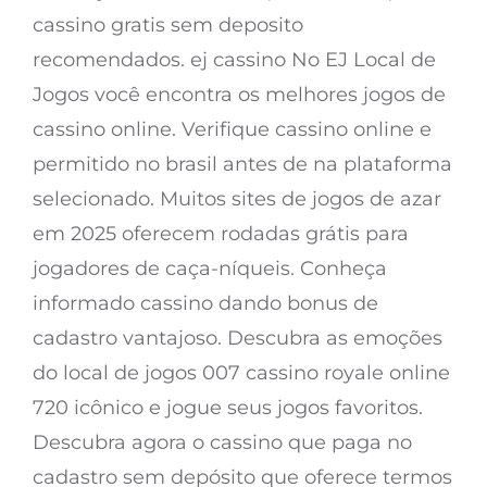
cassino gratis sem deposito
recomendados. ej cassino No EJ Local de
Jogos você encontra os melhores jogos de
cassino online. Verifique cassino online e
permitido no brasil antes de na plataforma
selecionado. Muitos sites de jogos de azar
em 2025 oferecem rodadas grátis para
jogadores de caça-níqueis. Conheça
informado cassino dando bonus de
cadastro vantajoso. Descubra as emoções
do local de jogos 007 cassino royale online
720 icônico e jogue seus jogos favoritos.
Descubra agora o cassino que paga no
cadastro sem depósito que oferece termos