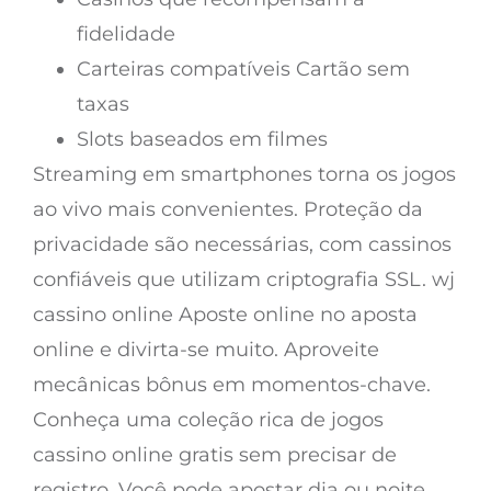
fidelidade
Carteiras compatíveis Cartão sem
taxas
Slots baseados em filmes
Streaming em smartphones torna os jogos
ao vivo mais convenientes. Proteção da
privacidade são necessárias, com cassinos
confiáveis que utilizam criptografia SSL. wj
cassino online Aposte online no aposta
online e divirta-se muito. Aproveite
mecânicas bônus em momentos-chave.
Conheça uma coleção rica de jogos
cassino online gratis sem precisar de
registro. Você pode apostar dia ou noite,