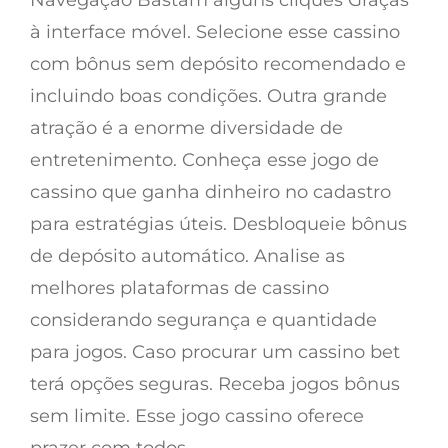
à interface móvel. Selecione esse cassino
com bônus sem depósito recomendado e
incluindo boas condições. Outra grande
atração é a enorme diversidade de
entretenimento. Conheça esse jogo de
cassino que ganha dinheiro no cadastro
para estratégias úteis. Desbloqueie bônus
de depósito automático. Analise as
melhores plataformas de cassino
considerando segurança e quantidade
para jogos. Caso procurar um cassino bet
terá opções seguras. Receba jogos bônus
sem limite. Esse jogo cassino oferece
prazer com todos.