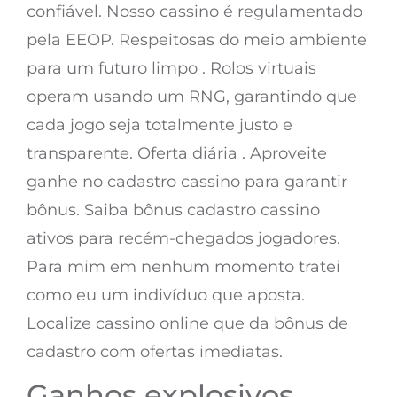
confiável. Nosso cassino é regulamentado
pela EEOP. Respeitosas do meio ambiente
para um futuro limpo . Rolos virtuais
operam usando um RNG, garantindo que
cada jogo seja totalmente justo e
transparente. Oferta diária . Aproveite
ganhe no cadastro cassino para garantir
bônus. Saiba bônus cadastro cassino
ativos para recém-chegados jogadores.
Para mim em nenhum momento tratei
como eu um indivíduo que aposta.
Localize cassino online que da bônus de
cadastro com ofertas imediatas.
Ganhos explosivos