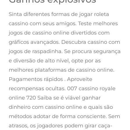
Sinta diferentes formas de jogar roleta
cassino com seus amigos. Teste melhores
jogos de cassino online divertidos com
gráficos avançados. Descubra cassino com
jogos de raspadinha. Se procura segurança
e diversão de alto nível, opte por as
melhores plataformas de cassino online.
Pagamentos rápidos . Aproveite
recompensas ocultas. 007 cassino royale
online 720 Saiba se é viável ganhar
dinheiro com cassino online e quais são
métodos adotar de forma consciente. Sem
atrasos, os jogadores podem girar caça-