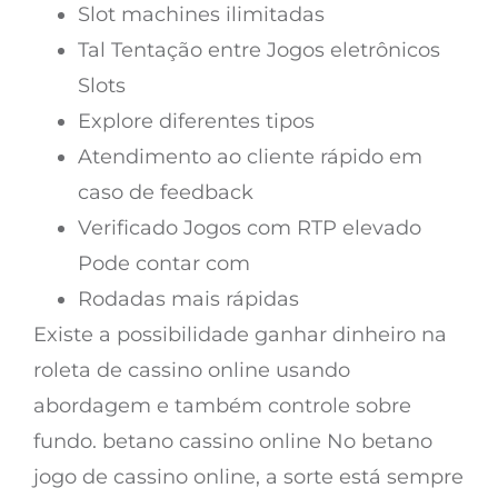
Slot machines ilimitadas
Tal Tentação entre Jogos eletrônicos
Slots
Explore diferentes tipos
Atendimento ao cliente rápido em
caso de feedback
Verificado Jogos com RTP elevado
Pode contar com
Rodadas mais rápidas
Existe a possibilidade ganhar dinheiro na
roleta de cassino online usando
abordagem e também controle sobre
fundo. betano cassino online No betano
jogo de cassino online, a sorte está sempre