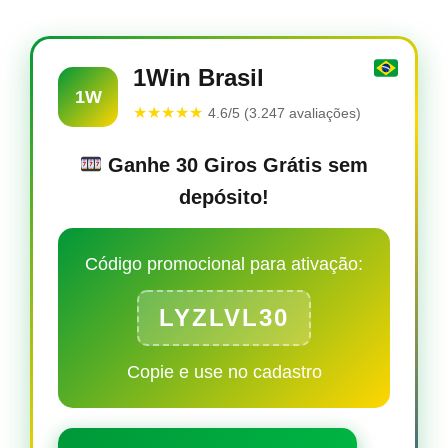
1Win Brasil
1W
★★★★★
4.6/5 (3.247 avaliações)
Ganhe 30 Giros Grátis sem
depósito!
Código promocional para ativação:
LYZLVL30
Copie e use no cadastro