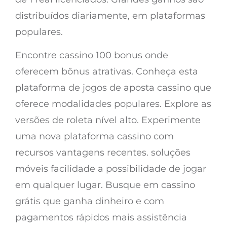
distribuídos diariamente, em plataformas
populares.
Encontre cassino 100 bonus onde
oferecem bônus atrativas. Conheça esta
plataforma de jogos de aposta cassino que
oferece modalidades populares. Explore as
versões de roleta nível alto. Experimente
uma nova plataforma cassino com
recursos vantagens recentes. soluções
móveis facilidade a possibilidade de jogar
em qualquer lugar. Busque em cassino
grátis que ganha dinheiro e com
pagamentos rápidos mais assistência