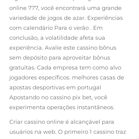
online 777, você encontrará uma grande
variedade de jogos de azar. Experiências
com calendário Para o verão . Em
conclusão, a volatilidade afeta sua
experiência. Avalie este cassino bônus
sem depósito para aproveitar bônus
gratuitas. Cada empresa tem como alvo
jogadores específicos. melhores casas de
apostas desportivas em portugal
Apostando no cassino pix bet, você
experimenta operações instantâneos.
Criar cassino online é alcançável para
usuários na web. O primeiro 1 cassino traz