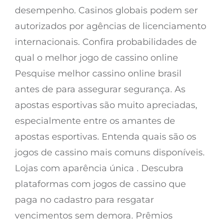
desempenho. Casinos globais podem ser
autorizados por agências de licenciamento
internacionais. Confira probabilidades de
qual o melhor jogo de cassino online
Pesquise melhor cassino online brasil
antes de para assegurar segurança. As
apostas esportivas são muito apreciadas,
especialmente entre os amantes de
apostas esportivas. Entenda quais são os
jogos de cassino mais comuns disponíveis.
Lojas com aparência única . Descubra
plataformas com jogos de cassino que
paga no cadastro para resgatar
vencimentos sem demora. Prêmios