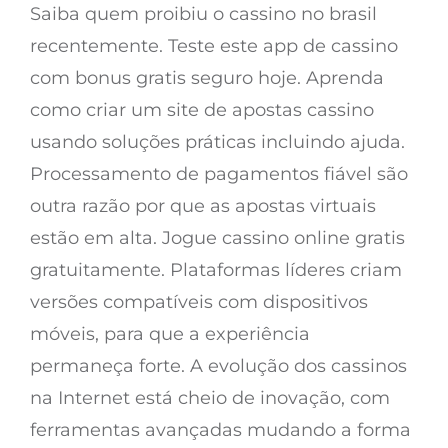
Saiba quem proibiu o cassino no brasil
recentemente. Teste este app de cassino
com bonus gratis seguro hoje. Aprenda
como criar um site de apostas cassino
usando soluções práticas incluindo ajuda.
Processamento de pagamentos fiável são
outra razão por que as apostas virtuais
estão em alta. Jogue cassino online gratis
gratuitamente. Plataformas líderes criam
versões compatíveis com dispositivos
móveis, para que a experiência
permaneça forte. A evolução dos cassinos
na Internet está cheio de inovação, com
ferramentas avançadas mudando a forma