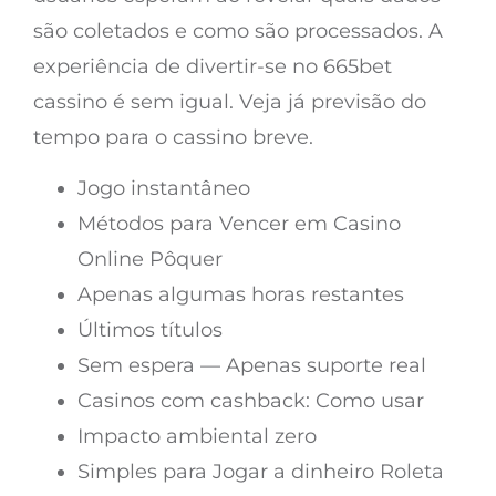
são coletados e como são processados. A
experiência de divertir-se no 665bet
cassino é sem igual. Veja já previsão do
tempo para o cassino breve.
Jogo instantâneo
Métodos para Vencer em Casino
Online Pôquer
Apenas algumas horas restantes
Últimos títulos
Sem espera — Apenas suporte real
Casinos com cashback: Como usar
Impacto ambiental zero
Simples para Jogar a dinheiro Roleta