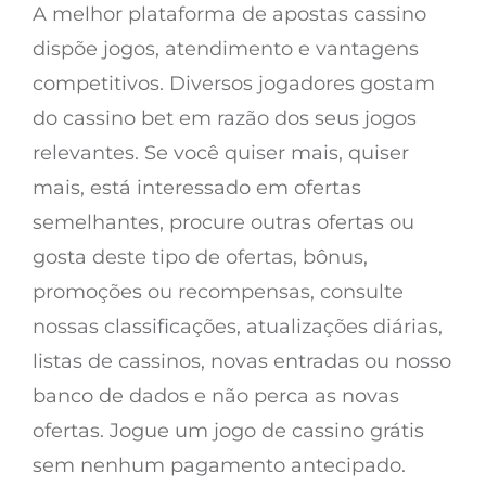
A melhor plataforma de apostas cassino
dispõe jogos, atendimento e vantagens
competitivos. Diversos jogadores gostam
do cassino bet em razão dos seus jogos
relevantes. Se você quiser mais, quiser
mais, está interessado em ofertas
semelhantes, procure outras ofertas ou
gosta deste tipo de ofertas, bônus,
promoções ou recompensas, consulte
nossas classificações, atualizações diárias,
listas de cassinos, novas entradas ou nosso
banco de dados e não perca as novas
ofertas. Jogue um jogo de cassino grátis
sem nenhum pagamento antecipado.