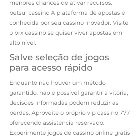
menores chances de ativar recursos.
betsul cassino A plataforma de apostas é
conhecida por seu cassino inovador. Visite
o brx cassino se quiser viver apostas em
alto nível.
Salve seleção de jogos
para acesso rápido
Enquanto não houver um método
garantido, não é possível garantir a vitória,
decisões informadas podem reduzir as
perdas. Aproveite o próprio vip cassino 777
oferecendo assistência reservado.
Experimente jogos de cassino online gratis