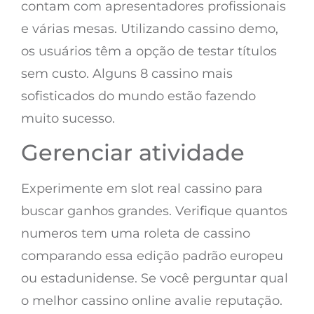
contam com apresentadores profissionais
e várias mesas. Utilizando cassino demo,
os usuários têm a opção de testar títulos
sem custo. Alguns 8 cassino mais
sofisticados do mundo estão fazendo
muito sucesso.
Gerenciar atividade
Experimente em slot real cassino para
buscar ganhos grandes. Verifique quantos
numeros tem uma roleta de cassino
comparando essa edição padrão europeu
ou estadunidense. Se você perguntar qual
o melhor cassino online avalie reputação.