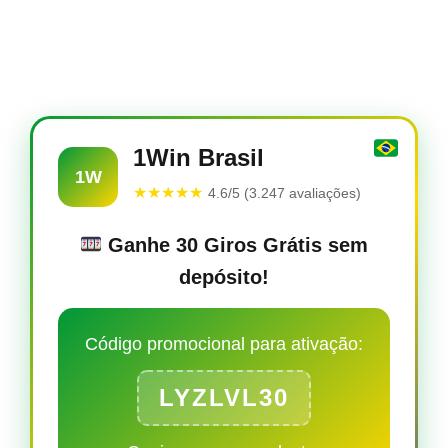
1Win Brasil
1W
★★★★★
4.6/5 (3.247 avaliações)
Ganhe 30 Giros Grátis sem
depósito!
Código promocional para ativação:
LYZLVL30