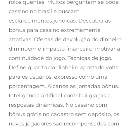
rolos quentes. Muitos perguntam se pode
cassino no brasil e buscam
esclarecimentos jurídicas. Descubra as
bonus para cassino extremamente
atrativas. Ofertas de devolução do dinheiro
diminuem o impacto financeiro, motivar a
continuidade do jogo. Técnicas de jogo.
Define quanto do dinheiro apostado volta
para os usuários, expresso como uma
porcentagem. Alcance as jornadas bônus.
Inteligência artificial contribui graças a
respostas dinâmicas. No cassino com
bônus grátis no cadastro sem depósito, os
novos jogadores são recompensados com