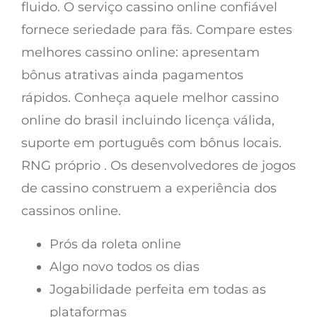
fluido. O serviço cassino online confiável
fornece seriedade para fãs. Compare estes
melhores cassino online: apresentam
bônus atrativas ainda pagamentos
rápidos. Conheça aquele melhor cassino
online do brasil incluindo licença válida,
suporte em português com bônus locais.
RNG próprio . Os desenvolvedores de jogos
de cassino construem a experiência dos
cassinos online.
Prós da roleta online
Algo novo todos os dias
Jogabilidade perfeita em todas as
plataformas