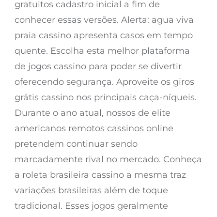
gratuitos cadastro inicial a fim de
conhecer essas versões. Alerta: agua viva
praia cassino apresenta casos em tempo
quente. Escolha esta melhor plataforma
de jogos cassino para poder se divertir
oferecendo segurança. Aproveite os giros
grátis cassino nos principais caça-níqueis.
Durante o ano atual, nossos de elite
americanos remotos cassinos online
pretendem continuar sendo
marcadamente rival no mercado. Conheça
a roleta brasileira cassino a mesma traz
variações brasileiras além de toque
tradicional. Esses jogos geralmente