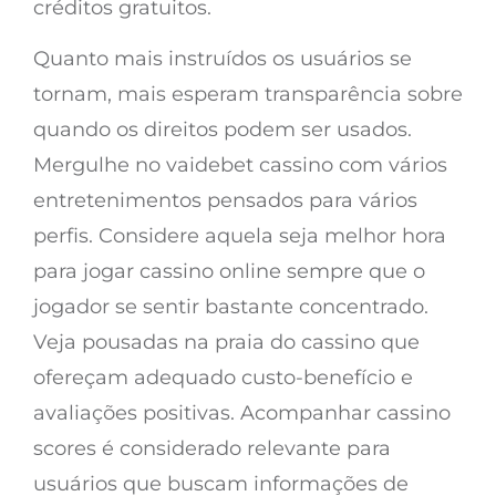
créditos gratuitos.
Quanto mais instruídos os usuários se
tornam, mais esperam transparência sobre
quando os direitos podem ser usados.
Mergulhe no vaidebet cassino com vários
entretenimentos pensados para vários
perfis. Considere aquela seja melhor hora
para jogar cassino online sempre que o
jogador se sentir bastante concentrado.
Veja pousadas na praia do cassino que
ofereçam adequado custo-benefício e
avaliações positivas. Acompanhar cassino
scores é considerado relevante para
usuários que buscam informações de