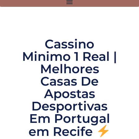
Cassino
Minimo 1 Real |
Melhores
Casas De
Apostas
Desportivas
Em Portugal
em Recife