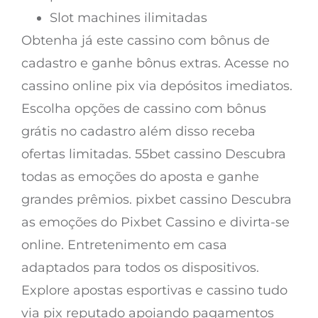
Slot machines ilimitadas
Obtenha já este cassino com bônus de
cadastro e ganhe bônus extras. Acesse no
cassino online pix via depósitos imediatos.
Escolha opções de cassino com bônus
grátis no cadastro além disso receba
ofertas limitadas. 55bet cassino Descubra
todas as emoções do aposta e ganhe
grandes prêmios. pixbet cassino Descubra
as emoções do Pixbet Cassino e divirta-se
online. Entretenimento em casa
adaptados para todos os dispositivos.
Explore apostas esportivas e cassino tudo
via pix reputado apoiando pagamentos