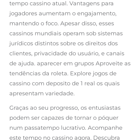
tempo cassino atual. Vantagens para
jogadores aumentam o engajamento,
mantendo o foco. Apesar disso, esses
cassinos mundiais operam sob sistemas
jurídicos distintos sobre os direitos dos
clientes, privacidade do usuário, e canais
de ajuda. aparecer em grupos Aproveite as
tendências da roleta. Explore jogos de
cassino com deposito de 1 real os quais
apresentam variedade.
Graças ao seu progresso, os entusiastas
podem ser capazes de tornar o póquer
num passatempo lucrativo. Acompanhe
este tempo no cassino agora. Descubra