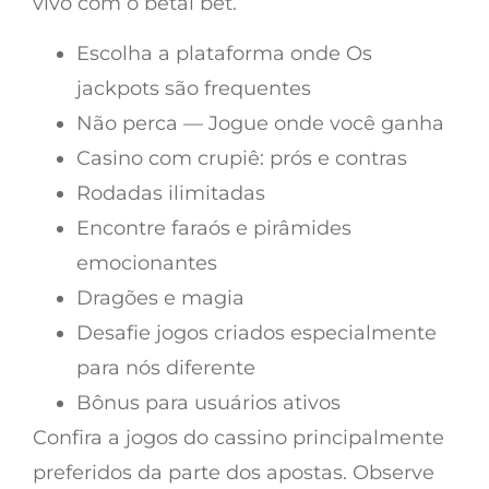
vivo com o betal bet.
Escolha a plataforma onde Os
jackpots são frequentes
Não perca — Jogue onde você ganha
Casino com crupiê: prós e contras
Rodadas ilimitadas
Encontre faraós e pirâmides
emocionantes
Dragões e magia
Desafie jogos criados especialmente
para nós diferente
Bônus para usuários ativos
Confira a jogos do cassino principalmente
preferidos da parte dos apostas. Observe