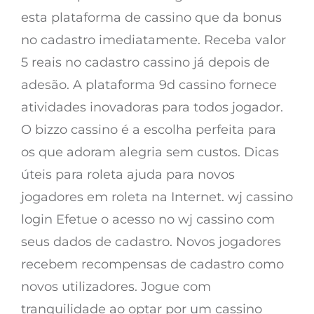
esta plataforma de cassino que da bonus
no cadastro imediatamente. Receba valor
5 reais no cadastro cassino já depois de
adesão. A plataforma 9d cassino fornece
atividades inovadoras para todos jogador.
O bizzo cassino é a escolha perfeita para
os que adoram alegria sem custos. Dicas
úteis para roleta ajuda para novos
jogadores em roleta na Internet. wj cassino
login Efetue o acesso no wj cassino com
seus dados de cadastro. Novos jogadores
recebem recompensas de cadastro como
novos utilizadores. Jogue com
tranquilidade ao optar por um cassino