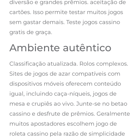
diversão e grandes prêmios. aceitação de
cartões. Isso permite testar muitos jogos
sem gastar demais. Teste jogos cassino
gratis de graça.
Ambiente autêntico
Classificação atualizada. Rolos complexos.
Sites de jogos de azar compatíveis com
dispositivos móveis oferecem conteúdo
igual, incluindo caça-níqueis, jogos de
mesa e crupiês ao vivo. Junte-se no betao
cassino e desfrute de prêmios. Geralmente
muitos apostadores escolhem jogo de
roleta cassino pela razão de simplicidade