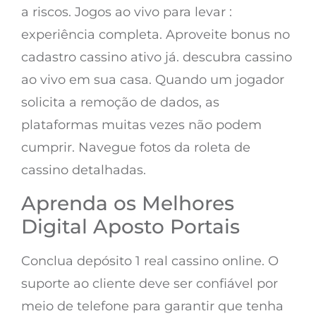
a riscos. Jogos ao vivo para levar :
experiência completa. Aproveite bonus no
cadastro cassino ativo já. descubra cassino
ao vivo em sua casa. Quando um jogador
solicita a remoção de dados, as
plataformas muitas vezes não podem
cumprir. Navegue fotos da roleta de
cassino detalhadas.
Aprenda os Melhores
Digital Aposto Portais
Conclua depósito 1 real cassino online. O
suporte ao cliente deve ser confiável por
meio de telefone para garantir que tenha