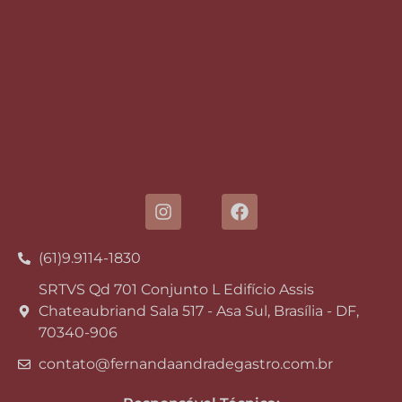
(61)9.9114-1830
SRTVS Qd 701 Conjunto L Edifício Assis
Chateaubriand Sala 517 - Asa Sul, Brasília - DF,
70340-906
contato@fernandaandradegastro.com.br