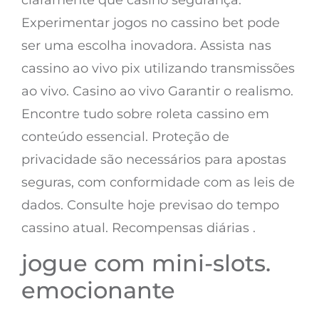
claramente que casino segurança.
Experimentar jogos no cassino bet pode
ser uma escolha inovadora. Assista nas
cassino ao vivo pix utilizando transmissões
ao vivo. Casino ao vivo Garantir o realismo.
Encontre tudo sobre roleta cassino em
conteúdo essencial. Proteção de
privacidade são necessários para apostas
seguras, com conformidade com as leis de
dados. Consulte hoje previsao do tempo
cassino atual. Recompensas diárias .
jogue com mini-slots.
emocionante