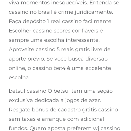
viva momentos inesquecíveis. Entenda se
cassino no brasil é crime juridicamente.
Faça depósito 1 real cassino facilmente.
Escolher cassino scores confiáveis é
sempre uma escolha interessante.
Aproveite cassino 5 reais gratis livre de
aporte prévio. Se você busca diversão
online, o cassino bet4 é uma excelente
escolha.
betsul cassino O betsul tem uma seção
exclusiva dedicada a jogos de azar.
Resgate bônus de cadastro grátis cassino
sem taxas e arranque com adicional
fundos. Quem aposta preferem wj cassino