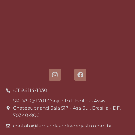
(61)9.9114-1830
SRTVS Qd 701 Conjunto L Edifício Assis
Chateaubriand Sala 517 - Asa Sul, Brasília - DF,
70340-906
contato@fernandaandradegastro.com.br