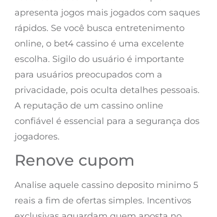
apresenta jogos mais jogados com saques
rápidos. Se você busca entretenimento
online, o bet4 cassino é uma excelente
escolha. Sigilo do usuário é importante
para usuários preocupados com a
privacidade, pois oculta detalhes pessoais.
A reputação de um cassino online
confiável é essencial para a segurança dos
jogadores.
Renove cupom
Analise aquele cassino deposito minimo 5
reais a fim de ofertas simples. Incentivos
exclusivas aguardam quem aposta no