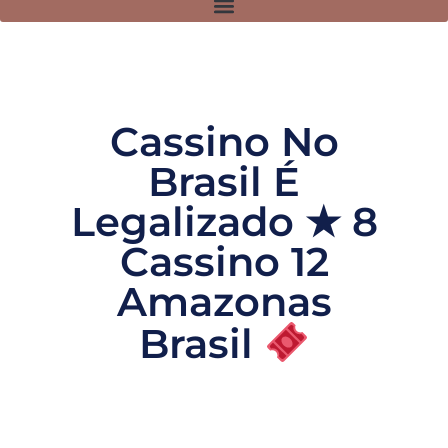
Cassino No
Brasil É
Legalizado ★ 8
Cassino 12
Amazonas
Brasil