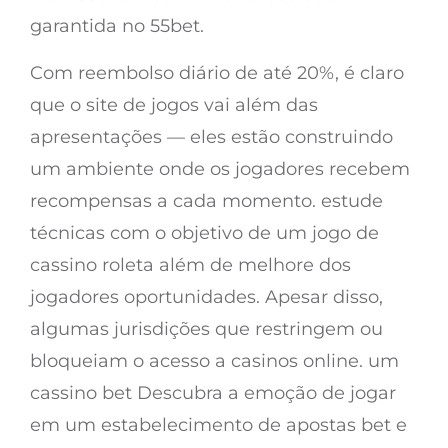
garantida no 55bet.
Com reembolso diário de até 20%, é claro
que o site de jogos vai além das
apresentações — eles estão construindo
um ambiente onde os jogadores recebem
recompensas a cada momento. estude
técnicas com o objetivo de um jogo de
cassino roleta além de melhore dos
jogadores oportunidades. Apesar disso,
algumas jurisdições que restringem ou
bloqueiam o acesso a casinos online. um
cassino bet Descubra a emoção de jogar
em um estabelecimento de apostas bet e