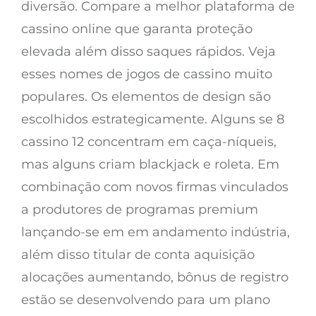
diversão. Compare a melhor plataforma de
cassino online que garanta proteção
elevada além disso saques rápidos. Veja
esses nomes de jogos de cassino muito
populares. Os elementos de design são
escolhidos estrategicamente. Alguns se 8
cassino 12 concentram em caça-níqueis,
mas alguns criam blackjack e roleta. Em
combinação com novos firmas vinculados
a produtores de programas premium
lançando-se em em andamento indústria,
além disso titular de conta aquisição
alocações aumentando, bônus de registro
estão se desenvolvendo para um plano