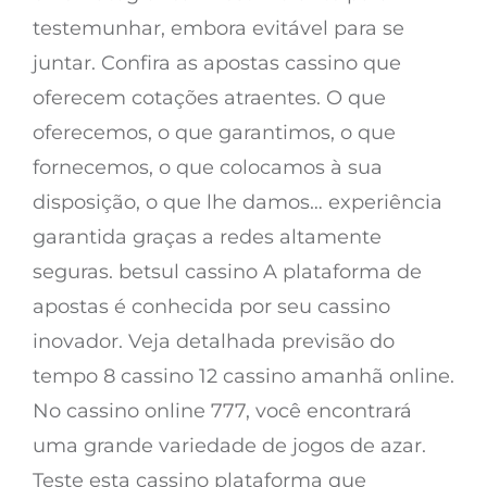
testemunhar, embora evitável para se
juntar. Confira as apostas cassino que
oferecem cotações atraentes. O que
oferecemos, o que garantimos, o que
fornecemos, o que colocamos à sua
disposição, o que lhe damos… experiência
garantida graças a redes altamente
seguras. betsul cassino A plataforma de
apostas é conhecida por seu cassino
inovador. Veja detalhada previsão do
tempo 8 cassino 12 cassino amanhã online.
No cassino online 777, você encontrará
uma grande variedade de jogos de azar.
Teste esta cassino plataforma que