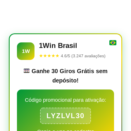
1Win Brasil
1W
★★★★★
4.6/5 (3.247 avaliações)
Ganhe 30 Giros Grátis sem
depósito!
Código promocional para ativação:
LYZLVL30