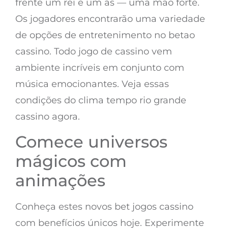
frente um rei e um ás — uma mão forte.
Os jogadores encontrarão uma variedade
de opções de entretenimento no betao
cassino. Todo jogo de cassino vem
ambiente incríveis em conjunto com
música emocionantes. Veja essas
condições do clima tempo rio grande
cassino agora.
Comece universos
mágicos com
animações
Conheça estes novos bet jogos cassino
com benefícios únicos hoje. Experimente