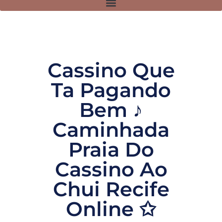
Cassino Que
Ta Pagando
Bem ♪
Caminhada
Praia Do
Cassino Ao
Chui Recife
Online ✩