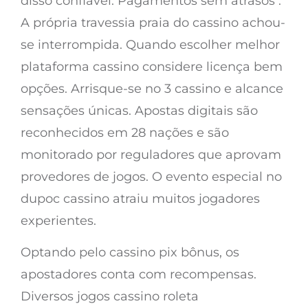
disso confiável. Pagamentos sem atrasos .
A própria travessia praia do cassino achou-
se interrompida. Quando escolher melhor
plataforma cassino considere licença bem
opções. Arrisque-se no 3 cassino e alcance
sensações únicas. Apostas digitais são
reconhecidos em 28 nações e são
monitorado por reguladores que aprovam
provedores de jogos. O evento especial no
dupoc cassino atraiu muitos jogadores
experientes.
Optando pelo cassino pix bônus, os
apostadores conta com recompensas.
Diversos jogos cassino roleta