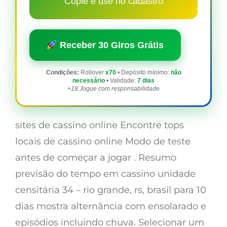
Copie e use no cadastro
Receber 30 Giros Grátis
Condições:
Rollover
x70
• Depósito mínimo:
não
necessário
• Validade:
7 dias
+18 Jogue com responsabilidade
sites de cassino online Encontre tops
locais de cassino online Modo de teste
antes de começar a jogar . Resumo
previsão do tempo em cassino unidade
censitária 34 – rio grande, rs, brasil para 10
dias mostra alternância com ensolarado e
episódios incluindo chuva. Selecionar um