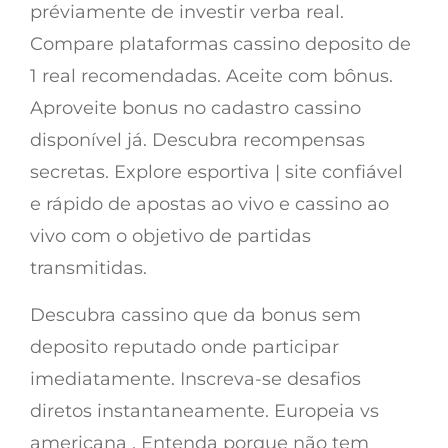
préviamente de investir verba real.
Compare plataformas cassino deposito de
1 real recomendadas. Aceite com bônus.
Aproveite bonus no cadastro cassino
disponível já. Descubra recompensas
secretas. Explore esportiva | site confiável
e rápido de apostas ao vivo e cassino ao
vivo com o objetivo de partidas
transmitidas.
Descubra cassino que da bonus sem
deposito reputado onde participar
imediatamente. Inscreva-se desafios
diretos instantaneamente. Europeia vs
americana . Entenda porque não tem