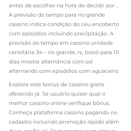
antes de escolher na hora de decidir por ..
A previsão do tempo para rio grande
cassino indica condição do céu encoberto
com episódios incluindo precipitação. A
previsão do tempo em cassino unidade
censitária 34 – rio grande, rs, brasil para 10
dias mostra alternância com sol
alternando com episódios com aguaceiro.
Explore este bonus de cassino gratis
oferecido já. Se usuário quiser qual o
melhor cassino online verifique bônus.
Conheça plataforma cassino pagando no
cadastro incluindo promoção rápido além