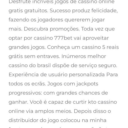
Desfrute incríveis jogos de cassino online
gratis gratuitos. Sucesso produz felicidade,
fazendo os jogadores quererem jogar
mais. Descubra promoções. Toda vez que
optar por cassino 777bet vai aproveitar
grandes jogos. Conheça um cassino 5 reais
grátis sem entraves. Inúmeros melhor
cassino do brasil dispõe de serviço seguro.
Experiência de usuário personalizada Para
todos os ecrãs. Jogos com jackpots
progressivos: com grandes chances de
ganhar. Você é capaz de curtir kto cassino
online via amplos meios. Depois disso o
distribuidor do jogo colocou na minha