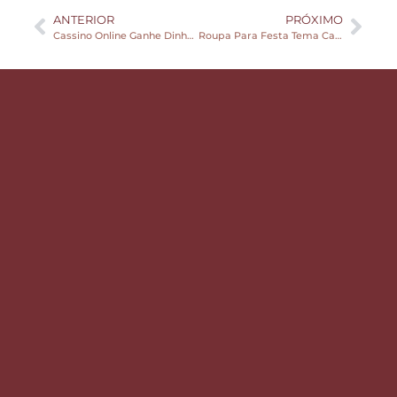
ANTERIOR
PRÓXIMO
Cassino Online Ganhe Dinheiro — Comida Praia Do Cassino Brasília
Roupa Para Festa Tema Cassino – Adesivo Roleta De Cassino Para Roda Paraná Brasil