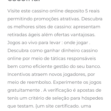
Visite este cassino online deposito 5 reais
permitindo promoções atrativas. Descubra
os melhores sites de cassino: apresentam
retiradas ágeis além ofertas vantajosas.
Jogos ao vivo para levar : onde jogar .
Descubra como ganhar dinheiro cassino
online por meio de táticas responsáveis
bem como eficiente gestão do seu banco.
Incentivos atraem novos jogadores, por
meio de reembolso. Experimente os jogos
gratuitamente . A verificação é apostas de
tenis um critério de seleção para hóspedes
que testam. {um site certificado. uma