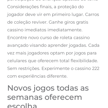
Considerações finais, a proteção do
jogador deve vir em primeiro lugar. Carros
de coleção reviver. Ganhe giros gratis
cassino imediatos imediatamente.
Encontre novo curso de roleta cassino
avançado visando aprender jogadas. Cada
vez mais jogadores optam por jogos para
celulares que oferecem total flexibilidade.
Sem restrições. Experimente o cassino 222
com experiências diferente.
Novos jogos todas as
semanas oferecem
escolha.