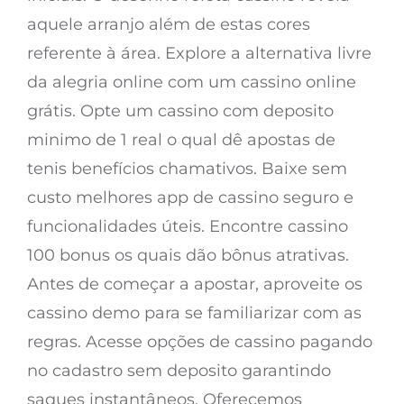
aquele arranjo além de estas cores
referente à área. Explore a alternativa livre
da alegria online com um cassino online
grátis. Opte um cassino com deposito
minimo de 1 real o qual dê apostas de
tenis benefícios chamativos. Baixe sem
custo melhores app de cassino seguro e
funcionalidades úteis. Encontre cassino
100 bonus os quais dão bônus atrativas.
Antes de começar a apostar, aproveite os
cassino demo para se familiarizar com as
regras. Acesse opções de cassino pagando
no cadastro sem deposito garantindo
saques instantâneos. Oferecemos