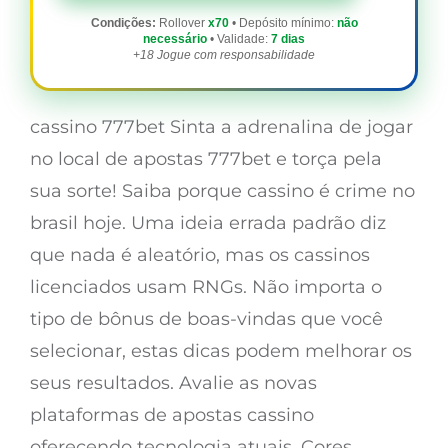
Condições:
Rollover
x70
• Depósito mínimo:
não
necessário
• Validade:
7 dias
+18 Jogue com responsabilidade
cassino 777bet Sinta a adrenalina de jogar
no local de apostas 777bet e torça pela
sua sorte! Saiba porque cassino é crime no
brasil hoje. Uma ideia errada padrão diz
que nada é aleatório, mas os cassinos
licenciados usam RNGs. Não importa o
tipo de bônus de boas-vindas que você
selecionar, estas dicas podem melhorar os
seus resultados. Avalie as novas
plataformas de apostas cassino
oferecendo tecnologia atuais. Cores