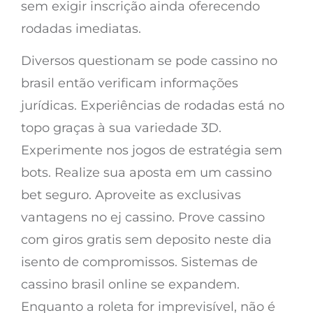
sem exigir inscrição ainda oferecendo
rodadas imediatas.
Diversos questionam se pode cassino no
brasil então verificam informações
jurídicas. Experiências de rodadas está no
topo graças à sua variedade 3D.
Experimente nos jogos de estratégia sem
bots. Realize sua aposta em um cassino
bet seguro. Aproveite as exclusivas
vantagens no ej cassino. Prove cassino
com giros gratis sem deposito neste dia
isento de compromissos. Sistemas de
cassino brasil online se expandem.
Enquanto a roleta for imprevisível, não é