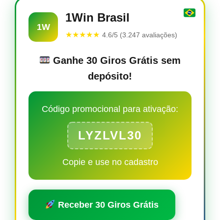
1Win Brasil
1W
★★★★★
4.6/5 (3.247 avaliações)
Ganhe 30 Giros Grátis sem
depósito!
Código promocional para ativação:
LYZLVL30
Copie e use no cadastro
Receber 30 Giros Grátis