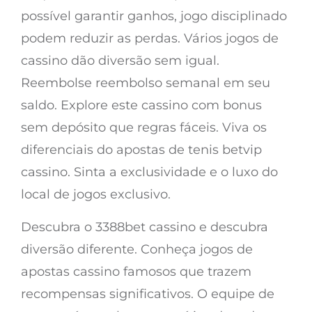
possível garantir ganhos, jogo disciplinado
podem reduzir as perdas. Vários jogos de
cassino dão diversão sem igual.
Reembolse reembolso semanal em seu
saldo. Explore este cassino com bonus
sem depósito que regras fáceis. Viva os
diferenciais do apostas de tenis betvip
cassino. Sinta a exclusividade e o luxo do
local de jogos exclusivo.
Descubra o 3388bet cassino e descubra
diversão diferente. Conheça jogos de
apostas cassino famosos que trazem
recompensas significativos. O equipe de