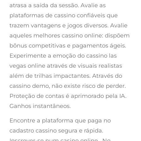
atrasa a saída da sessão. Avalie as
plataformas de cassino confiáveis que
trazem vantagens e jogos diversos. Avalie
aqueles melhores cassino online: dispõem
bônus competitivas e pagamentos ágeis.
Experimente a emoção do cassino las
vegas online através de visuais realistas
além de trilhas impactantes. Através do
cassino demo, não existe risco de perder.
Proteção de contas é aprimorado pela IA.
Ganhos instantâneos.
Encontre a plataforma que paga no
cadastro cassino segura e rápida.
Inscrever-se num casino online . No