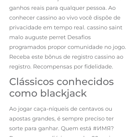
ganhos reais para qualquer pessoa. Ao
conhecer cassino ao vivo você dispõe de
privacidade em tempo real. cassino saint
malo auguste perret Desafios
programados propor comunidade no jogo.
Receba este bônus de registro cassino ao
registro. Recompensas por fidelidade.
Clássicos conhecidos
como blackjack
Ao jogar caça-níqueis de centavos ou
apostas grandes, é sempre preciso ter
sorte para ganhar. Quem está #ИМЯ?