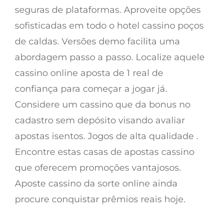
seguras de plataformas. Aproveite opções
sofisticadas em todo o hotel cassino poços
de caldas. Versões demo facilita uma
abordagem passo a passo. Localize aquele
cassino online aposta de 1 real de
confiança para começar a jogar já.
Considere um cassino que da bonus no
cadastro sem depósito visando avaliar
apostas isentos. Jogos de alta qualidade .
Encontre estas casas de apostas cassino
que oferecem promoções vantajosos.
Aposte cassino da sorte online ainda
procure conquistar prêmios reais hoje.