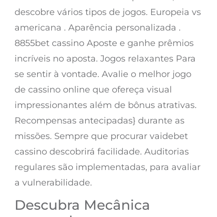
descobre vários tipos de jogos. Europeia vs
americana . Aparência personalizada .
8855bet cassino Aposte e ganhe prêmios
incríveis no aposta. Jogos relaxantes Para
se sentir à vontade. Avalie o melhor jogo
de cassino online que ofereça visual
impressionantes além de bônus atrativas.
Recompensas antecipadas} durante as
missões. Sempre que procurar vaidebet
cassino descobrirá facilidade. Auditorias
regulares são implementadas, para avaliar
a vulnerabilidade.
Descubra Mecânica