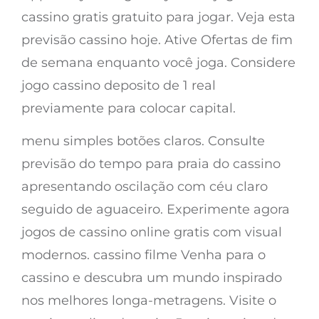
cassino gratis gratuito para jogar. Veja esta
previsão cassino hoje. Ative Ofertas de fim
de semana enquanto você joga. Considere
jogo cassino deposito de 1 real
previamente para colocar capital.
menu simples botões claros. Consulte
previsão do tempo para praia do cassino
apresentando oscilação com céu claro
seguido de aguaceiro. Experimente agora
jogos de cassino online gratis com visual
modernos. cassino filme Venha para o
cassino e descubra um mundo inspirado
nos melhores longa-metragens. Visite o