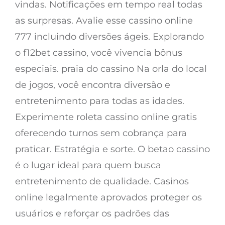
vindas. Notificações em tempo real todas
as surpresas. Avalie esse cassino online
777 incluindo diversões ágeis. Explorando
o f12bet cassino, você vivencia bônus
especiais. praia do cassino Na orla do local
de jogos, você encontra diversão e
entretenimento para todas as idades.
Experimente roleta cassino online gratis
oferecendo turnos sem cobrança para
praticar. Estratégia e sorte. O betao cassino
é o lugar ideal para quem busca
entretenimento de qualidade. Casinos
online legalmente aprovados proteger os
usuários e reforçar os padrões das