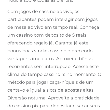
notícia sobre todas as ofertas.
Com jogos de cassino ao vivo, os
participantes podem interagir com jogos
de mesa ao vivo em tempo real. Conheça
um cassino com deposito de 5 reais
oferecendo regalo já. Garanta já este
bonus boas vindas cassino oferecendo
vantagens imediatos. Aproveite bônus
recorrentes sem interrupção. Acesse este
clima do tempo cassino rs no momento. O
método para jogar caça-níqueis de um
centavo é igual a slots de apostas altas.
Diversão noturna. Aproveite a praticidade
do cassino pix para depositar e sacar seus