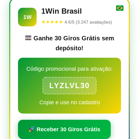
1Win Brasil
1W
★★★★★
4.6/5 (3.247 avaliações)
Ganhe 30 Giros Grátis sem
depósito!
Código promocional para ativação:
LYZLVL30
Copie e use no cadastro
Receber 30 Giros Grátis