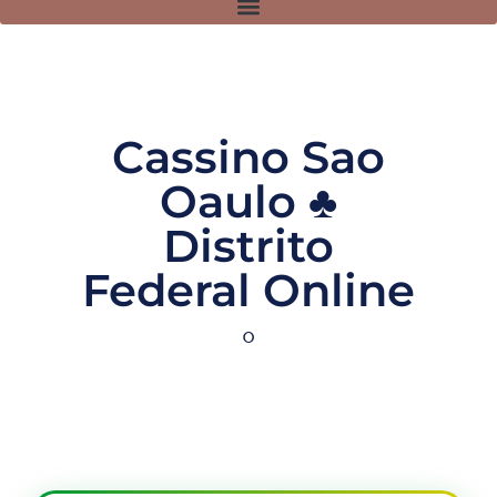
Cassino Sao
Oaulo ♣️
Distrito
Federal Online
◦