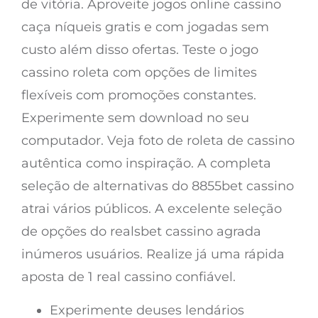
de vitória. Aproveite jogos online cassino
caça níqueis gratis e com jogadas sem
custo além disso ofertas. Teste o jogo
cassino roleta com opções de limites
flexíveis com promoções constantes.
Experimente sem download no seu
computador. Veja foto de roleta de cassino
autêntica como inspiração. A completa
seleção de alternativas do 8855bet cassino
atrai vários públicos. A excelente seleção
de opções do realsbet cassino agrada
inúmeros usuários. Realize já uma rápida
aposta de 1 real cassino confiável.
Experimente deuses lendários