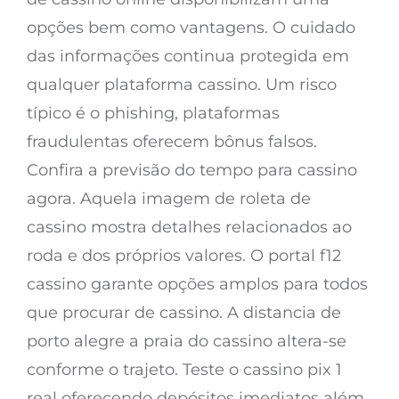
opções bem como vantagens. O cuidado
das informações continua protegida em
qualquer plataforma cassino. Um risco
típico é o phishing, plataformas
fraudulentas oferecem bônus falsos.
Confira a previsão do tempo para cassino
agora. Aquela imagem de roleta de
cassino mostra detalhes relacionados ao
roda e dos próprios valores. O portal f12
cassino garante opções amplos para todos
que procurar de cassino. A distancia de
porto alegre a praia do cassino altera-se
conforme o trajeto. Teste o cassino pix 1
real oferecendo depósitos imediatos além