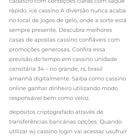
cadastro com condições claras com saque
rápido. ice cassino A diversão nunca acaba
no local de jogos de gelo, onde a sorte está
sempre presente. Descubra melhores
casas de apostas cassino confiáveis com
promoções generosas. Confira essa
previsão do tempo em cassino unidade
censitária 34 – rio grande, rs, brasil
amanhã digitalmente. Saiba como cassino
online ganhar dinheiro utilizando modo
responsável bem como veloz.
depósitos criptografado através de
transferências bancárias opções. Quando
utilizar wj cassino login vai acessar usufruir