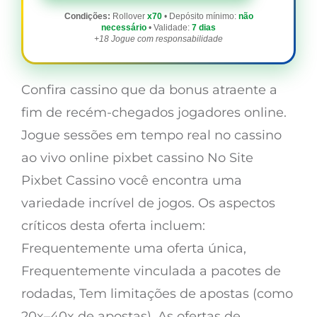
Condições:
Rollover
x70
• Depósito mínimo:
não
necessário
• Validade:
7 dias
+18 Jogue com responsabilidade
Confira cassino que da bonus atraente a
fim de recém-chegados jogadores online.
Jogue sessões em tempo real no cassino
ao vivo online pixbet cassino No Site
Pixbet Cassino você encontra uma
variedade incrível de jogos. Os aspectos
críticos desta oferta incluem:
Frequentemente uma oferta única,
Frequentemente vinculada a pacotes de
rodadas, Tem limitações de apostas (como
20x–40x de apostas), As ofertas de