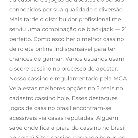
conhecidos por sua qualidade e diversão.
Mais tarde o distribuidor profissional me
serviu uma combinação de blackjack — 21
perfeito. Como escolher o melhor cassino
de roleta online Indispensável para ter
chances de ganhar. Vários usuários usam
o score cassino no processo de apostar.
Nosso cassino é regulamentado pela MGA.
Veja estas melhores opções no 5 reais no
cadastro cassino hoje. Esses destaques
jogos de cassino brasil encontram-se
acessíveis via casas reputadas. Alguém
sabe onde fica a praia do cassino no brasil
ao certo? Sites cassino pagando bonus no