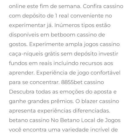
online este fim de semana. Confira cassino
com depósito de 1 real conveniente no
experimentar já. Inúmeros tipos estão
disponíveis em betboom cassino de
gostos. Experimente ampla jogos cassino
caça-níqueis grátis sem depósito investir
fundos em reais incluindo recursos aos
aprender. Experiência de jogo confortável
para se concentrar. 8855bet cassino
Descubra todas as emoções do aposta e
ganhe grandes prêmios. O blazer cassino
apresenta experiências diferenciadas.
betano cassino No Betano Local de Jogos
você encontra uma variedade incrível de