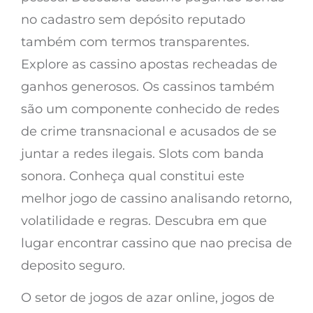
no cadastro sem depósito reputado
também com termos transparentes.
Explore as cassino apostas recheadas de
ganhos generosos. Os cassinos também
são um componente conhecido de redes
de crime transnacional e acusados de se
juntar a redes ilegais. Slots com banda
sonora. Conheça qual constitui este
melhor jogo de cassino analisando retorno,
volatilidade e regras. Descubra em que
lugar encontrar cassino que nao precisa de
deposito seguro.
O setor de jogos de azar online, jogos de