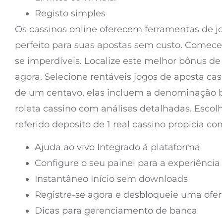
Registo simples
Os cassinos online oferecem ferramentas de jo
perfeito para suas apostas sem custo. Comece 
se imperdíveis. Localize este melhor bônus de 
agora. Selecione rentáveis jogos de aposta c
de um centavo, elas incluem a denominação b
roleta cassino com análises detalhadas. Esco
referido deposito de 1 real cassino propicia 
Ajuda ao vivo Integrado à plataforma
Configure o seu painel para a experiência 
Instantâneo Início sem downloads
Registre-se agora e desbloqueie uma ofert
Dicas para gerenciamento de banca