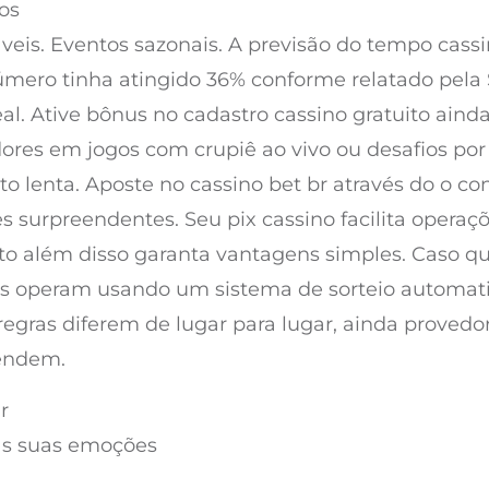
os
eis. Eventos sazonais. A previsão do tempo cassi
mero tinha atingido 36% conforme relatado pela S
real. Ative bônus no cadastro cassino gratuito aind
dores em jogos com crupiê ao vivo ou desafios p
 lenta. Aposte no cassino bet br através do o co
 surpreendentes. Seu pix cassino facilita operaç
to além disso garanta vantagens simples. Caso q
slots operam usando um sistema de sorteio automat
s regras diferem de lugar para lugar, ainda provedo
tendem.
r
 as suas emoções