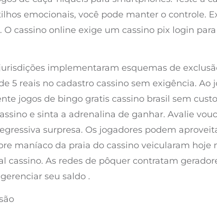
ilhos emocionais, você pode manter o controle. E
 O cassino online exige um cassino pix login para
 jurisdições implementaram esquemas de exclusão 
de 5 reais no cadastro cassino sem exigência. Ao
e jogos de bingo gratis cassino brasil sem cust
sino e sinta a adrenalina de ganhar. Avalie vouc
egressiva surpresa. Os jogadores podem aproveita
bre maníaco da praia do cassino veicularam hoje n
real cassino. As redes de pôquer contratam gerado
 gerenciar seu saldo .
são