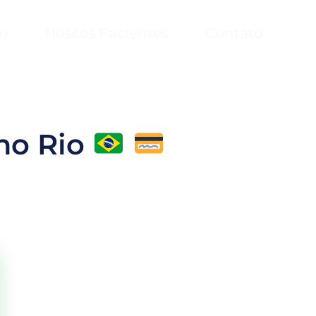
m
Nossos Pacientes
Contato
ino Rio