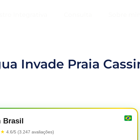
stro Integrativa
Consulta
Sobre mi
gua Invade Praia Cass
 Brasil
★★
4.6/5 (3.247 avaliações)