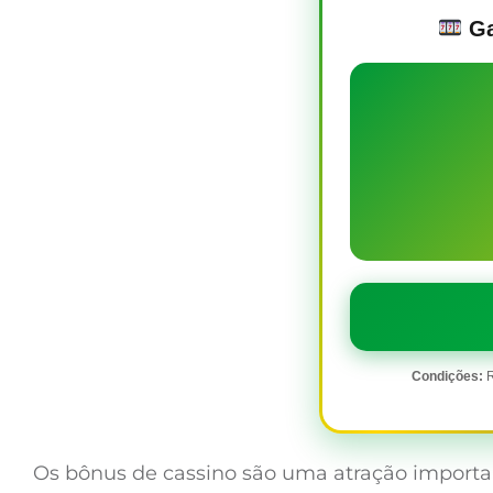
Ga
Condições:
R
Os bônus de cassino são uma atração importa