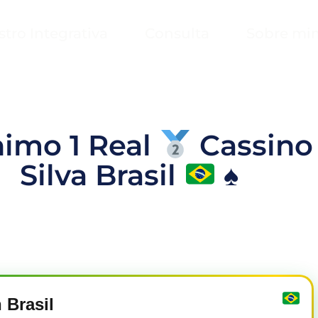
stro Integrativa
Consulta
Sobre mi
nimo 1 Real
Cassino
Silva Brasil
♠️
 Brasil