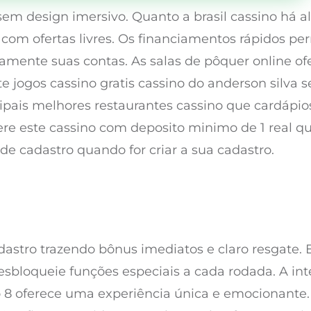
sem design imersivo. Quanto a brasil cassino há a
os com ofertas livres. Os financiamentos rápidos p
mente suas contas. As salas de pôquer online of
te jogos cassino gratis cassino do anderson silva 
ncipais melhores restaurantes cassino que cardáp
dere este cassino com deposito minimo de 1 real 
de cadastro quando for criar a sua cadastro.
dastro trazendo bônus imediatos e claro resgate.
Desbloqueie funções especiais a cada rodada. A int
 8 oferece uma experiência única e emocionante.