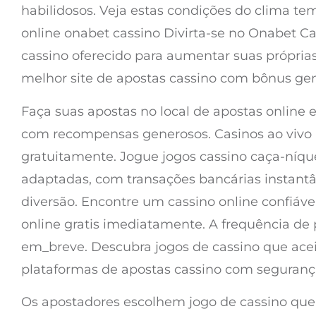
habilidosos. Veja estas condições do clima te
online onabet cassino Divirta-se no Onabet C
cassino oferecido para aumentar suas própria
melhor site de apostas cassino com bônus gene
Faça suas apostas no local de apostas online e
com recompensas generosos. Casinos ao vivo pre
gratuitamente. Jogue jogos cassino caça-níque
adaptadas, com transações bancárias instantâ
diversão. Encontre um cassino online confiáve
online gratis imediatamente. A frequência de 
em_breve. Descubra jogos de cassino que aceit
plataformas de apostas cassino com segurança
Os apostadores escolhem jogo de cassino que