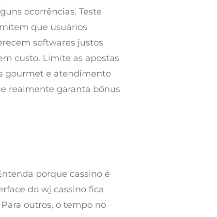
lguns ocorrências. Teste
ermitem que usuários
erecem softwares justos
sem custo. Limite as apostas
ios gourmet e atendimento
que realmente garanta bônus
 Entenda porque cassino é
erface do wj cassino fica
 Para outros, o tempo no