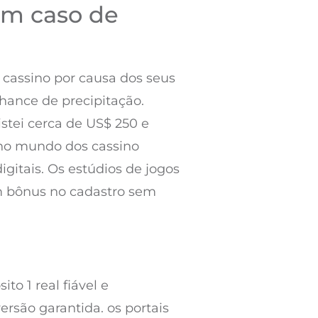
 em caso de
8 cassino por causa dos seus
hance de precipitação.
tei cerca de US$ 250 e
r no mundo dos cassino
igitais. Os estúdios de jogos
com bônus no cadastro sem
o 1 real fiável e
ersão garantida. os portais