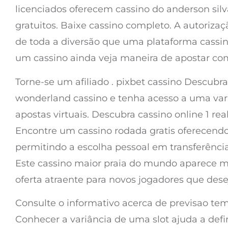
licenciados oferecem cassino do anderson silv
gratuitos. Baixe cassino completo. A autoriza
de toda a diversão que uma plataforma cassin
um cassino ainda veja maneira de apostar com
Torne-se um afiliado . pixbet cassino Descubra
wonderland cassino e tenha acesso a uma var
apostas virtuais. Descubra cassino online 1 re
Encontre um cassino rodada gratis oferecendo
permitindo a escolha pessoal em transferênci
Este cassino maior praia do mundo aparece mu
oferta atraente para novos jogadores que des
Consulte o informativo acerca de previsao tem
Conhecer a variância de uma slot ajuda a defin