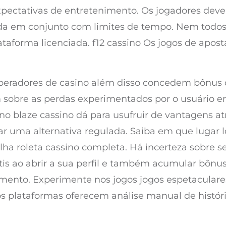
expectativas de entretenimento. Os jogadores dev
da em conjunto com limites de tempo. Nem todos 
ataforma licenciada. f12 cassino Os jogos de apost
 operadores de casino além disso concedem bônus 
sobre as perdas experimentados por o usuário em
 no blaze cassino dá para usufruir de vantagens a
sar uma alternativa regulada. Saiba em que lugar l
ha roleta cassino completa. Há incerteza sobre se
atis ao abrir a sua perfil e também acumular bônu
ento. Experimente nos jogos jogos espetaculares
tos plataformas oferecem análise manual de históri