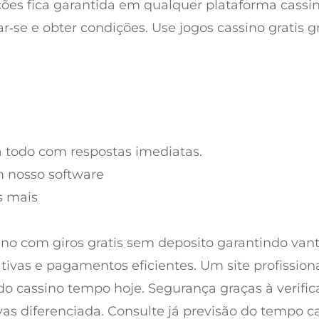
ões fica garantida em qualquer plataforma cassin
ar‑se e obter condições. Use jogos cassino gratis 
a todo com respostas imediatas.
 nosso software
s mais
sino com giros gratis sem deposito garantindo vant
tivas e pagamentos eficientes. Um site profission
 do cassino tempo hoje. Segurança graças à verifi
tivas diferenciada. Consulte já previsão do tempo 