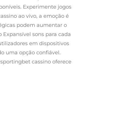
poníveis. Experimente jogos
cassino ao vivo, a emoção é
ratégicas podem aumentar o
o Expansível sons para cada
utilizadores em dispositivos
o uma opção confiável.
 sportingbet cassino oferece