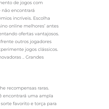
cimento de jogos com
re não encontrará
mios incríveis. Escolha
sino online melhores’ antes
entando ofertas vantajosos.
frente outros jogadores
perimente jogos clássicos.
novadoras .. Grandes
he recompensas raras.
cê encontrará uma ampla
orte favorito e torça para