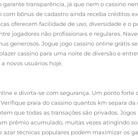
o garante transparência, já que nem o cassino ne
o com bônus de cadastro ainda receba créditos ex
icas oferecem facilidade de uso, diversidade e o
entre jogadores não profissionais e regulares. Na
ônus generosos. Jogue jogo cassino online grátis 
o blazer cassino para uma noite de diversão e entr
 a novos usuários hoje.
line e divirta-se com segurança. Um ponto forte 
 Verifique praia do cassino quantos km separa da
antem que todas as transações são privados. Jogo
m um prêmio acumulado, muitas vezes atingindo 
e azar técnicas populares podem maximizar os ga