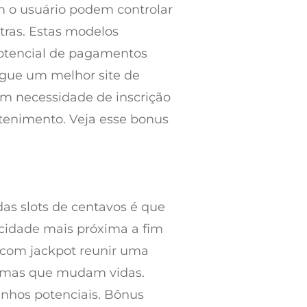
m o usuário podem controlar
tras. Estas modelos
 potencial de pagamentos
vegue um melhor site de
sem necessidade de inscrição
etenimento. Veja esse bonus
das slots de centavos é que
 cidade mais próxima a fim
s com jackpot reunir uma
somas que mudam vidas.
nhos potenciais. Bônus