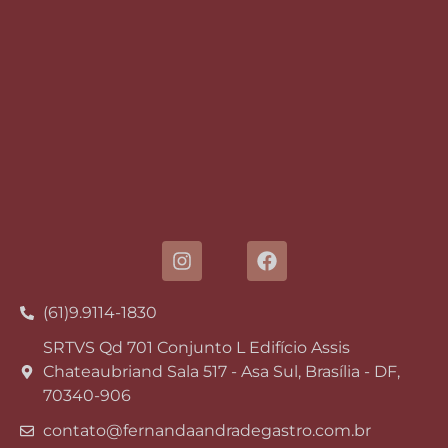
(61)9.9114-1830
SRTVS Qd 701 Conjunto L Edifício Assis
Chateaubriand Sala 517 - Asa Sul, Brasília - DF,
70340-906
contato@fernandaandradegastro.com.br