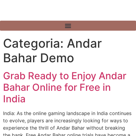
Categoria:
Andar
Bahar Demo
Grab Ready to Enjoy Andar
Bahar Online for Free in
India
India: As the online gaming landscape in India continues
to evolve, players are increasingly looking for ways to
experience the thrill of Andar Bahar without breaking
the bank. Free Andar Bahar online trials have become a