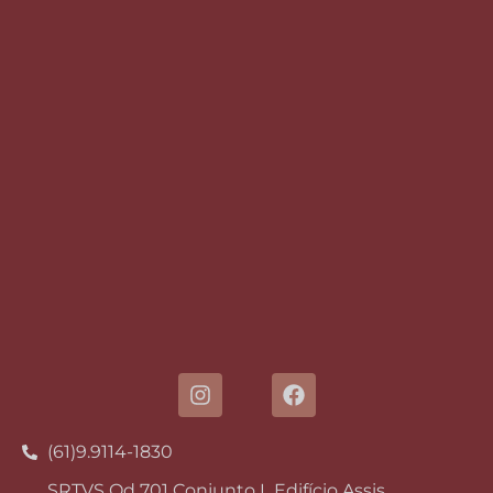
(61)9.9114-1830
SRTVS Qd 701 Conjunto L Edifício Assis