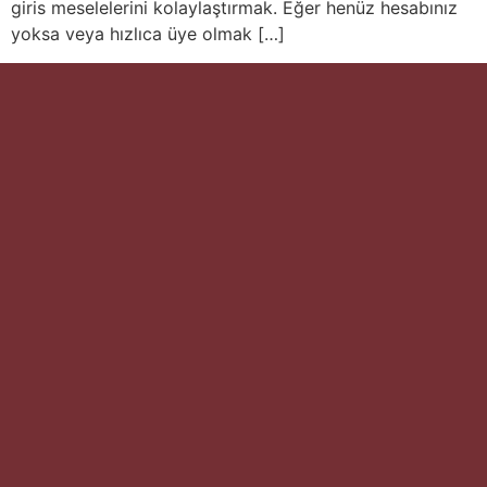
giris meselelerini kolaylaştırmak. Eğer henüz hesabınız
yoksa veya hızlıca üye olmak […]