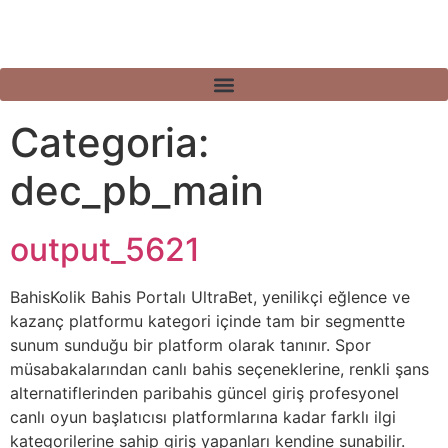
Categoria:
dec_pb_main
output_5621
BahisKolik Bahis Portalı UltraBet, yenilikçi eğlence ve
kazanç platformu kategori içinde tam bir segmentte
sunum sunduğu bir platform olarak tanınır. Spor
müsabakalarından canlı bahis seçeneklerine, renkli şans
alternatiflerinden paribahis güncel giriş profesyonel
canlı oyun başlatıcısı platformlarına kadar farklı ilgi
kategorilerine sahip giriş yapanları kendine sunabilir.