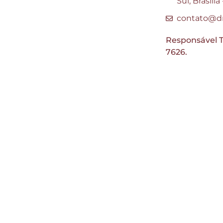
Sul, Brasíli
contato@dr
Responsável T
7626.