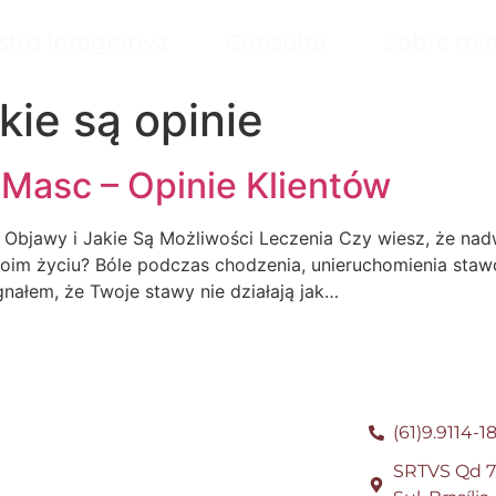
stro Integrativa
Consulta
Sobre mi
kie są opinie
 Masc – Opinie Klientów
 Objawy i Jakie Są Możliwości Leczenia Czy wiesz, że n
m życiu? Bóle podczas chodzenia, unieruchomienia staw
ałem, że Twoje stawy nie działają jak…
(61)9.9114-1
SRTVS Qd 70