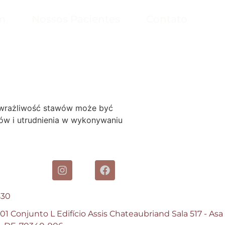
m
Nossos Pacientes
Contato
adwrażliwość stawów może być
ów i utrudnienia w wykonywaniu
830
1 Conjunto L Edifício Assis Chateaubriand Sala 517 - Asa