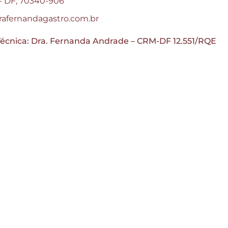
a - DF, 70340-906
afernandagastro.com.br
écnica: Dra. Fernanda Andrade – CRM-DF 12.551/RQE