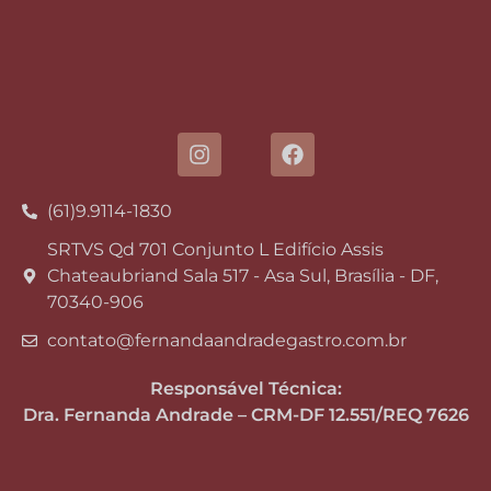
(61)9.9114-1830
SRTVS Qd 701 Conjunto L Edifício Assis
Chateaubriand Sala 517 - Asa Sul, Brasília - DF,
70340-906
contato@fernandaandradegastro.com.br
Responsável Técnica:
Dra. Fernanda Andrade – CRM-DF 12.551/REQ 7626