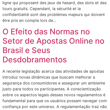
ligne qui proposent des jeux de hasard, des slots et des
tours gratuits. Cependant, la sécurité et la
confidentialité sont des problèmes majeurs qui doivent
être pris en compte lors de…
O Efeito das Normas no
Setor de Apostas Online no
Brasil e Seus
Desdobramentos
A recente legislação acerca das atividades de apostas
introduz novas dinâmicas que buscam melhorar a
segurança dos consumidores e assegurar um ambiente
justo para todos os participantes. A conscientização
sobre os aspectos legais desses novos regulamentos é
fundamental para que os usuários possam navegar com
confiança por este universo. A regulamentação traz não