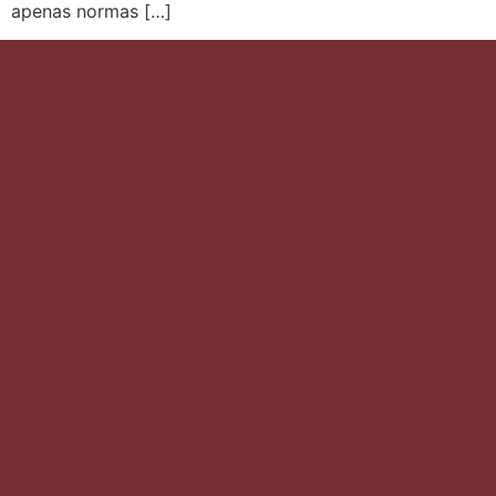
apenas normas […]