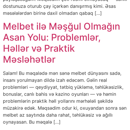
dostunuza oturub çay içərkən danışırmış kimi. Əsas
məsələlərdən birinə daxil olmadan qabaq […]
Melbet ilə Məşğul Olmağın
Asan Yolu: Problemlər,
Həllər və Praktik
Məsləhətlər
Salam! Bu məqalədə mən sənə melbet dünyasını sadə,
insanı yorulmayan dildə izah edəcəm. Gəlin real
problemləri — qeydiyyat, tətbiq yükləmə, təhlükəsizlik,
bonuslar, canlı bahis və kazino oyunları — və həmin
problemlərin praktik həll yollarını mərhələli şəkildə
müzakirə edək. Məqsədim odur ki, oxuyandan sonra sən
melbet az saytında daha rahat, təhlükəsiz və ağıllı
oynayasan. Bu məqalə […]