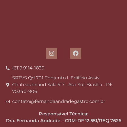
(61)9.9114-1830
SRTVS Qd 701 Conjunto L Edifício Assis
Chateaubriand Sala 517 - Asa Sul, Brasília - DF,
70340-906
contato@fernandaandradegastro.com.br
Responsável Técnica:
Dra. Fernanda Andrade – CRM-DF 12.551/REQ 7626