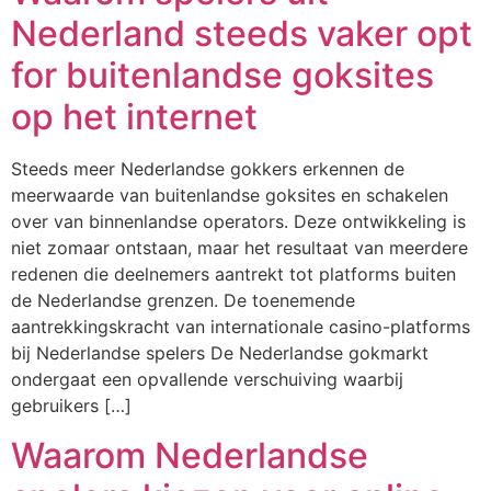
Nederland steeds vaker opt
for buitenlandse goksites
op het internet
Steeds meer Nederlandse gokkers erkennen de
meerwaarde van buitenlandse goksites en schakelen
over van binnenlandse operators. Deze ontwikkeling is
niet zomaar ontstaan, maar het resultaat van meerdere
redenen die deelnemers aantrekt tot platforms buiten
de Nederlandse grenzen. De toenemende
aantrekkingskracht van internationale casino-platforms
bij Nederlandse spelers De Nederlandse gokmarkt
ondergaat een opvallende verschuiving waarbij
gebruikers […]
Waarom Nederlandse