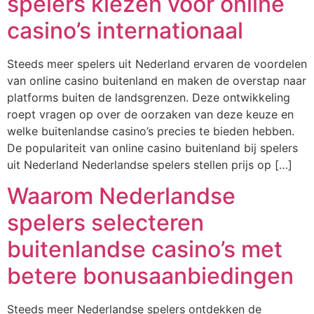
spelers kiezen voor online
casino’s internationaal
Steeds meer spelers uit Nederland ervaren de voordelen
van online casino buitenland en maken de overstap naar
platforms buiten de landsgrenzen. Deze ontwikkeling
roept vragen op over de oorzaken van deze keuze en
welke buitenlandse casino’s precies te bieden hebben.
De populariteit van online casino buitenland bij spelers
uit Nederland Nederlandse spelers stellen prijs op […]
Waarom Nederlandse
spelers selecteren
buitenlandse casino’s met
betere bonusaanbiedingen
Steeds meer Nederlandse spelers ontdekken de