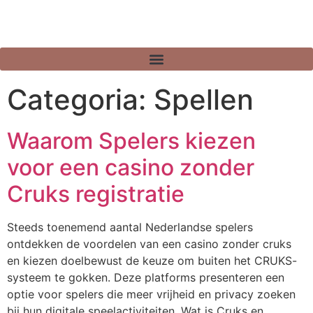
Categoria:
Spellen
Waarom Spelers kiezen
voor een casino zonder
Cruks registratie
Steeds toenemend aantal Nederlandse spelers
ontdekken de voordelen van een casino zonder cruks
en kiezen doelbewust de keuze om buiten het CRUKS-
systeem te gokken. Deze platforms presenteren een
optie voor spelers die meer vrijheid en privacy zoeken
bij hun digitale speelactiviteiten. Wat is Cruks en