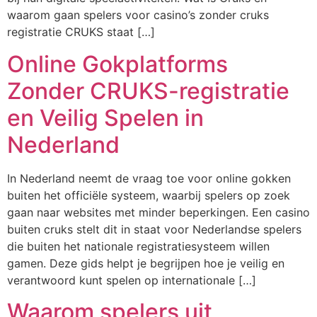
waarom gaan spelers voor casino’s zonder cruks
registratie CRUKS staat […]
Online Gokplatforms
Zonder CRUKS-registratie
en Veilig Spelen in
Nederland
In Nederland neemt de vraag toe voor online gokken
buiten het officiële systeem, waarbij spelers op zoek
gaan naar websites met minder beperkingen. Een casino
buiten cruks stelt dit in staat voor Nederlandse spelers
die buiten het nationale registratiesysteem willen
gamen. Deze gids helpt je begrijpen hoe je veilig en
verantwoord kunt spelen op internationale […]
Waarom spelers uit