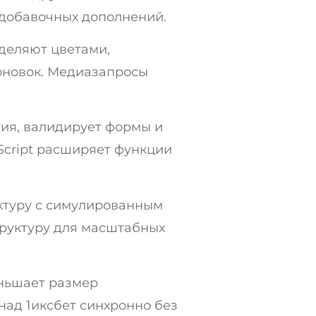
 добавочных дополнений.
деляют цветами,
оновок. Медиазапросы
тия, валидирует формы и
Script расширяет функции
ктуру с симулированным
труктуру для масштабных
еньшает размер
 над 1иксбет синхронно без