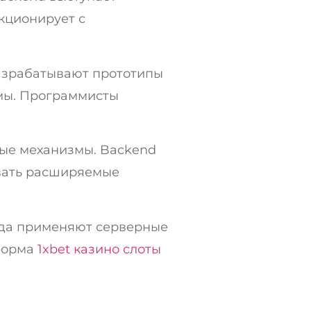
кционирует с
разрабатывают прототипы
емы. Программисты
бые механизмы. Backend
авать расширяемые
нда применяют серверные
форма
1xbet казино слоты