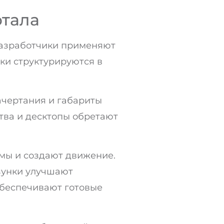
ртала
Разработчики применяют
ки структурируются в
ачертания и габариты
тва и десктопы обретают
рмы и создают движение.
зунки улучшают
 обеспечивают готовые