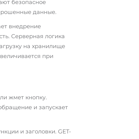
ают безопасное
прошенные данные.
ает внедрение
ть. Серверная логика
агрузку на хранилище
увеличивается при
ли жмет кнопку.
 обращение и запускает
кции и заголовки. GET-