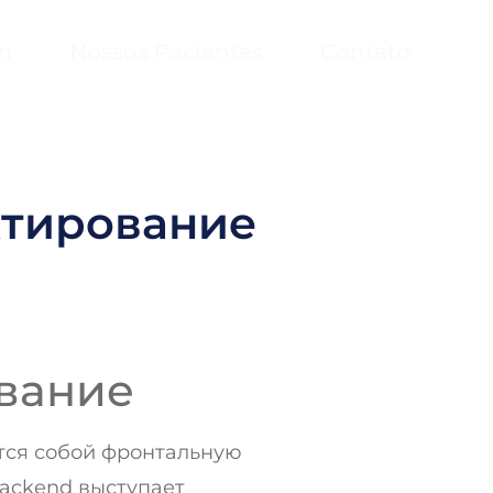
m
Nossos Pacientes
Contato
ектирование
ование
ется собой фронтальную
Backend выступает