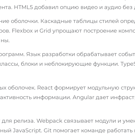
ента. HTML5 добавил опцию видео и аудио без
ние оболочки. Каскадные таблицы стилей опре
в. Flexbox и Grid упрощают построение комп
ны.
программ. Язык разработки обрабатывает собы
лассы, блоки и неблокирующие функции. Type
х оболочек. React формирует модульную стру
еактивность информации. Angular дает инфрас
 для релиза. Webpack связывает модули и ум
ый JavaScript. Git помогает команде работать