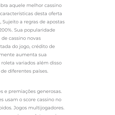
scubra aquele melhor cassino
características desta oferta
Sujeito a regras de apostas
 200%. Sua popularidade
 de cassino novas
ada do jogo, crédito de
camente aumenta sua
roleta variados além disso
de diferentes países.
es e premiações generosas.
es usam o score cassino no
pidos. Jogos multijogadores.