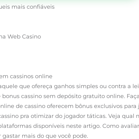
eis mais confiáveis
na Web Casino
em cassinos online
quele que ofereça ganhos simples ou contra a lei
 bonus cassino sem depósito gratuito online. Faça
 online de cassino oferecem bônus exclusivos para 
cassino pra otimizar do jogador táticas. Veja qual
plataformas disponíveis neste artigo. Como avaliar
ar gastar mais do que você pode.