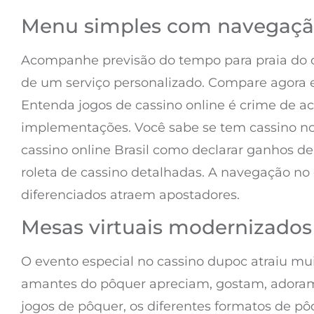
Menu simples com navegação
Acompanhe previsão do tempo para praia do c
de um serviço personalizado. Compare agora es
Entenda jogos de cassino online é crime de a
implementações. Você sabe se tem cassino no b
cassino online Brasil como declarar ganhos de 
roleta de cassino detalhadas. A navegação no 
diferenciados atraem apostadores.
Mesas virtuais modernizados
O evento especial no cassino dupoc atraiu mui
amantes do pôquer apreciam, gostam, adoram e
jogos de pôquer, os diferentes formatos de pôq