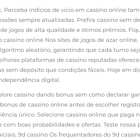
x. Perceba indícios de vicio em cassino online t
ssões sempre atualizadas. Prefira cassino sem dep
e jogos de alta qualidade e ótimos prêmios. Fique
to cassino online Nos sites de jogos de azar online
goritmo aleatório, garantindo que cada turno seja
 melhores plataformas de cassino reputadas ofere
s sem depósito que condições fáceis. Hoje em dia
independência digital.
Explore cassino dando bonus sem como declarar ga
 bonus de cassino online antes de escolher registr
eriência único. Selecione cassino online que paga
e com boas probabilidades e ofertas. Teste nossa 
niciais. 9d cassino Os frequentadores do 9d cass