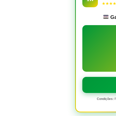
★★★
Ga
Condições:
R