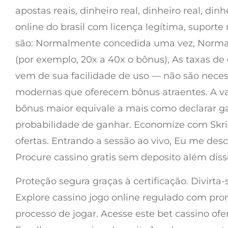
apostas reais, dinheiro real, dinheiro real, di
online do brasil com licença legítima, suporte 
são: Normalmente concedida uma vez, Normalm
(por exemplo, 20x a 40x o bônus), As taxas d
vem de sua facilidade de uso — não são neces
modernas que oferecem bônus atraentes. A va
bônus maior equivale a mais como declarar 
probabilidade de ganhar. Economize com Skril
ofertas. Entrando a sessão ao vivo, Eu me de
Procure cassino gratis sem deposito além dis
Proteção segura graças à certificação. Divir
Explore cassino jogo online regulado com pro
processo de jogar. Acesse este bet cassino of