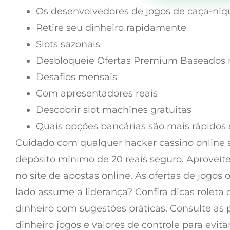
Os desenvolvedores de jogos de caça-níqu
Retire seu dinheiro rapidamente
Slots sazonais
Desbloqueie Ofertas Premium Baseados 
Desafios mensais
Com apresentadores reais
Descobrir slot machines gratuitas
Quais opções bancárias são mais rápidos 
Cuidado com qualquer hacker cassino online a
depósito mínimo de 20 reais seguro. Aproveite
no site de apostas online. As ofertas de jogos
lado assume a liderança? Confira dicas roleta 
dinheiro com sugestões práticas. Consulte as 
dinheiro jogos e valores de controle para evit