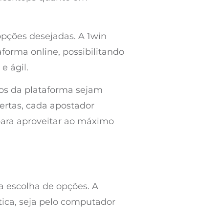
pções desejadas. A 1win
orma online, possibilitando
e ágil.
os da plataforma sejam
fertas, cada apostador
 para aproveitar ao máximo
 a escolha de opções. A
tica, seja pelo computador