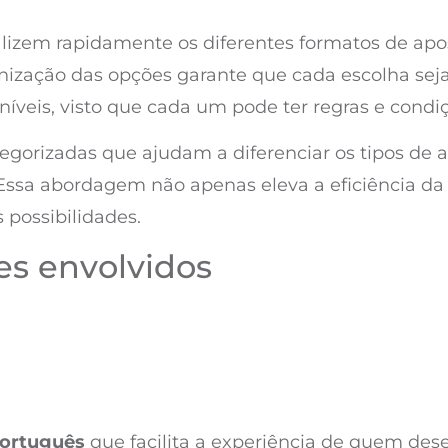
calizem rapidamente os diferentes formatos de apo
nização das opções garante que cada escolha seja 
íveis, visto que cada um pode ter regras e condiç
egorizadas que ajudam a diferenciar os tipos de 
 Essa abordagem não apenas eleva a eficiência d
 possibilidades.
s envolvidos
português
que facilita a experiência de quem desej