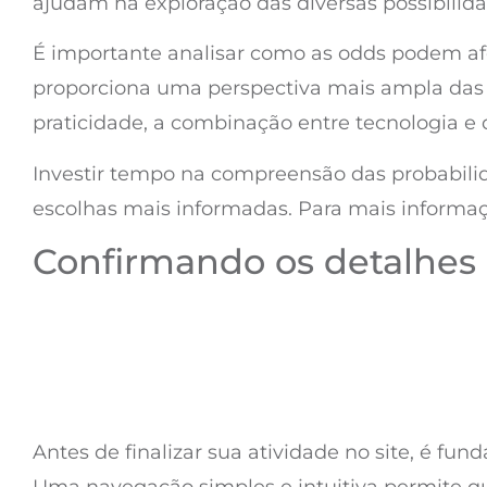
ajudam na exploração das diversas possibilida
É importante analisar como as odds podem af
proporciona uma perspectiva mais ampla das
praticidade, a combinação entre tecnologia e 
Investir tempo na compreensão das probabilid
escolhas mais informadas. Para mais informaç
Confirmando os detalhes 
Antes de finalizar sua atividade no site, é f