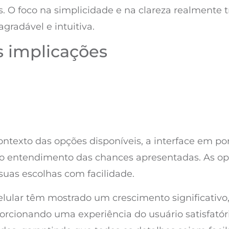
s. O foco na simplicidade e na clareza realmente 
gradável e intuitiva.
s implicações
ntexto das opções disponíveis, a interface em por
do o entendimento das chances apresentadas. As o
suas escolhas com facilidade.
lular têm mostrado um crescimento significativo, 
oporcionando uma experiência do usuário satisfatór