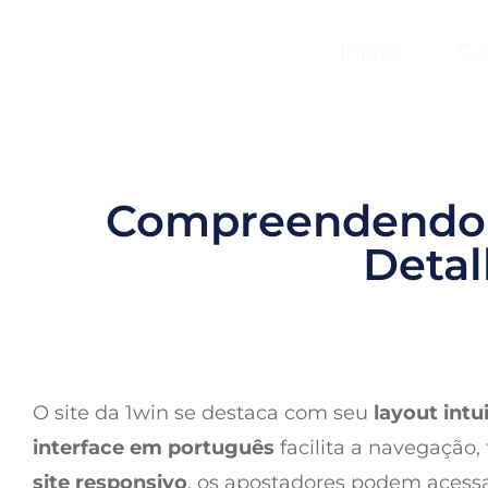
Inicio
Ga
Compreendendo o
Detal
O site da 1win se destaca com seu
layout intu
interface em português
facilita a navegação,
site responsivo
, os apostadores podem acessa