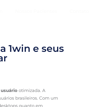
m
Nossos Pacientes
Contato
a 1win e seus
ar
 usuário
otimizada. A
suários brasileiros. Com um
 desktops quanto em