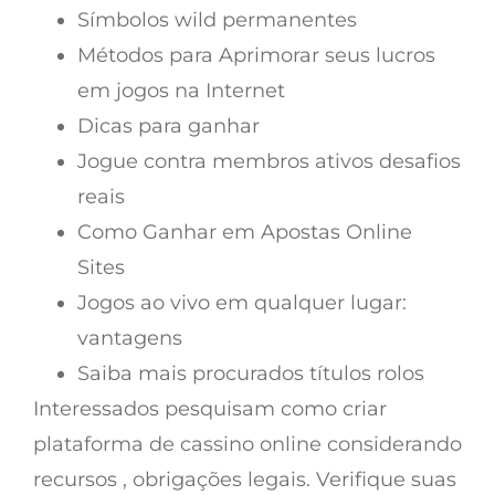
Símbolos wild permanentes
Métodos para Aprimorar seus lucros
em jogos na Internet
Dicas para ganhar
Jogue contra membros ativos desafios
reais
Como Ganhar em Apostas Online
Sites
Jogos ao vivo em qualquer lugar:
vantagens
Saiba mais procurados títulos rolos
Interessados pesquisam como criar
plataforma de cassino online considerando
recursos , obrigações legais. Verifique suas