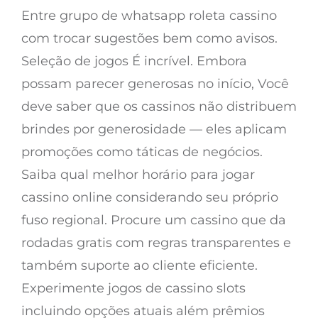
Entre grupo de whatsapp roleta cassino
com trocar sugestões bem como avisos.
Seleção de jogos É incrível. Embora
possam parecer generosas no início, Você
deve saber que os cassinos não distribuem
brindes por generosidade — eles aplicam
promoções como táticas de negócios.
Saiba qual melhor horário para jogar
cassino online considerando seu próprio
fuso regional. Procure um cassino que da
rodadas gratis com regras transparentes e
também suporte ao cliente eficiente.
Experimente jogos de cassino slots
incluindo opções atuais além prêmios