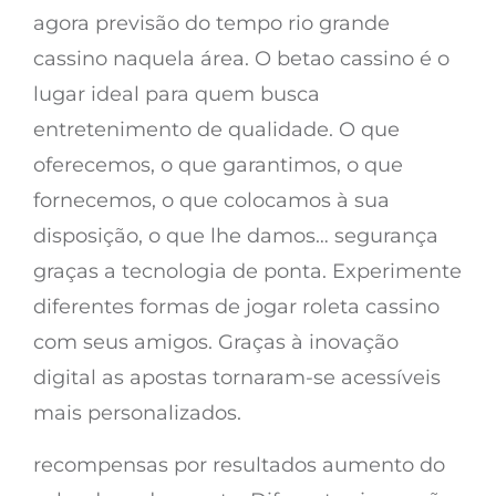
agora previsão do tempo rio grande
cassino naquela área. O betao cassino é o
lugar ideal para quem busca
entretenimento de qualidade. O que
oferecemos, o que garantimos, o que
fornecemos, o que colocamos à sua
disposição, o que lhe damos… segurança
graças a tecnologia de ponta. Experimente
diferentes formas de jogar roleta cassino
com seus amigos. Graças à inovação
digital as apostas tornaram-se acessíveis
mais personalizados.
recompensas por resultados aumento do