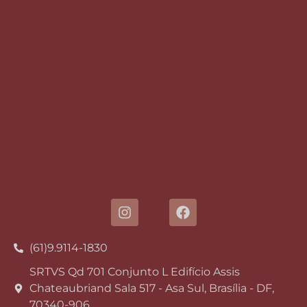
(61)9.9114-1830
SRTVS Qd 701 Conjunto L Edifício Assis
Chateaubriand Sala 517 - Asa Sul, Brasília - DF,
70340-906