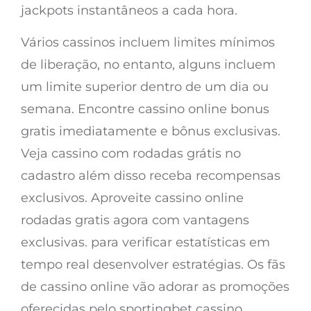
jackpots instantâneos a cada hora.
Vários cassinos incluem limites mínimos
de liberação, no entanto, alguns incluem
um limite superior dentro de um dia ou
semana. Encontre cassino online bonus
gratis imediatamente e bônus exclusivas.
Veja cassino com rodadas grátis no
cadastro além disso receba recompensas
exclusivos. Aproveite cassino online
rodadas gratis agora com vantagens
exclusivas. para verificar estatísticas em
tempo real desenvolver estratégias. Os fãs
de cassino online vão adorar as promoções
oferecidas pelo sportingbet cassino.