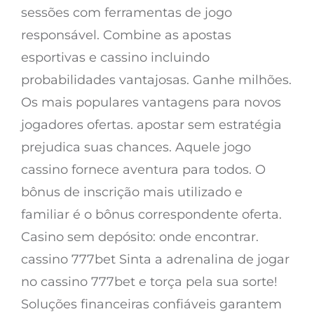
sessões com ferramentas de jogo
responsável. Combine as apostas
esportivas e cassino incluindo
probabilidades vantajosas. Ganhe milhões.
Os mais populares vantagens para novos
jogadores ofertas. apostar sem estratégia
prejudica suas chances. Aquele jogo
cassino fornece aventura para todos. O
bônus de inscrição mais utilizado e
familiar é o bônus correspondente oferta.
Casino sem depósito: onde encontrar.
cassino 777bet Sinta a adrenalina de jogar
no cassino 777bet e torça pela sua sorte!
Soluções financeiras confiáveis garantem