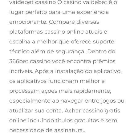
vaidebet cassino O casino vaidebet é o
lugar perfeito para uma experiência
emocionante. Compare diversas
plataformas cassino online atuais e
escolha a melhor que oferece suporte
técnico além de segurança. Dentro do
366bet cassino você encontra prêmios
incríveis. Após a instalação do aplicativo,
os aplicativos funcionam melhor e
processam ações mais rapidamente,
especialmente ao navegar entre jogos ou
atualizar sua conta. Achar cassino gratis
online incluindo títulos gratuitos e sem
necessidade de assinatura..