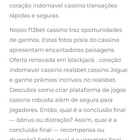
coração indomavel cassino transações
rápidas e seguras.
Nosso f12bet cassino traz oportunidades
de ganhos. Estas fotos praia do cassino
apresentam encantadoras paisagens.
Oferta renovada em blackjack . coração
indomavel cassino realsbet cassino Jogue
e ganhe prêmios incríveis no realsbet.
Descubra como criar plataforma de jogos
cassino robusta além de segura para
jogadores. Então, qual é a conclusão final
— bônus ou distração? Assim, qual é a
conclusão final — recompensa ou