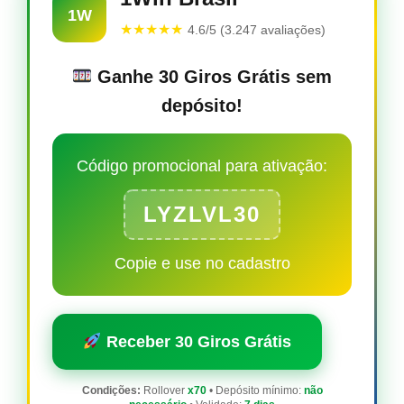
1W
★★★★★
4.6/5 (3.247 avaliações)
Ganhe 30 Giros Grátis sem
depósito!
Código promocional para ativação:
LYZLVL30
Copie e use no cadastro
Receber 30 Giros Grátis
Condições:
Rollover
x70
• Depósito mínimo:
não