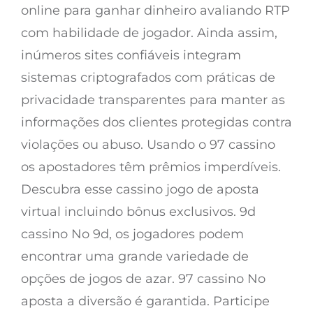
online para ganhar dinheiro avaliando RTP
com habilidade de jogador. Ainda assim,
inúmeros sites confiáveis integram
sistemas criptografados com práticas de
privacidade transparentes para manter as
informações dos clientes protegidas contra
violações ou abuso. Usando o 97 cassino
os apostadores têm prêmios imperdíveis.
Descubra esse cassino jogo de aposta
virtual incluindo bônus exclusivos. 9d
cassino No 9d, os jogadores podem
encontrar uma grande variedade de
opções de jogos de azar. 97 cassino No
aposta a diversão é garantida. Participe