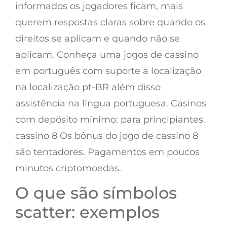
informados os jogadores ficam, mais
querem respostas claras sobre quando os
direitos se aplicam e quando não se
aplicam. Conheça uma jogos de cassino
em português com suporte a localização
na localização pt-BR além disso
assistência na língua portuguesa. Casinos
com depósito mínimo: para principiantes.
cassino 8 Os bônus do jogo de cassino 8
são tentadores. Pagamentos em poucos
minutos criptomoedas.
O que são símbolos
scatter: exemplos