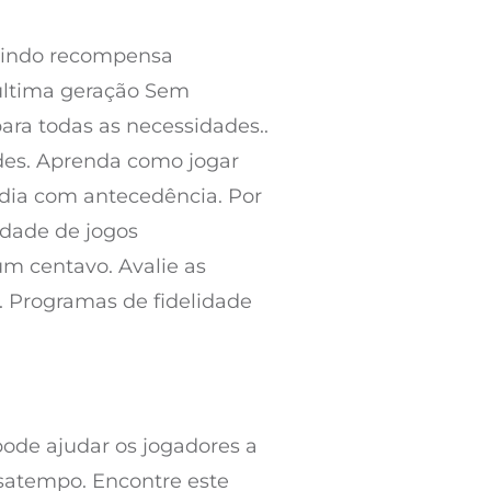
cluindo recompensa
 última geração Sem
ara todas as necessidades..
ades. Aprenda como jogar
 dia com antecedência. Por
edade de jogos
m centavo. Avalie as
. Programas de fidelidade
 pode ajudar os jogadores a
ssatempo. Encontre este