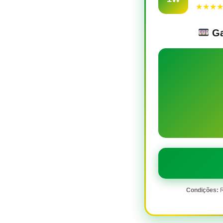
★★★
Ga
Condições:
R