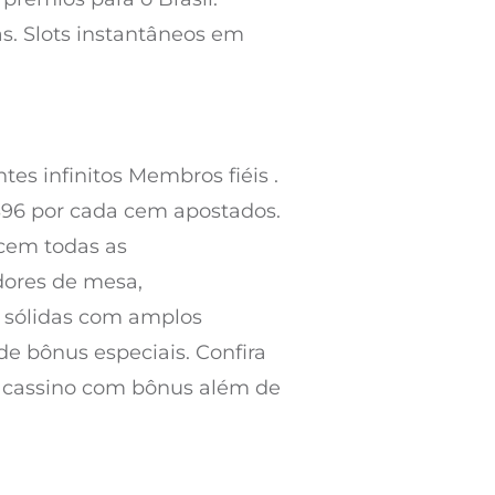
s. Slots instantâneos em
es infinitos Membros fiéis .
$96 por cada cem apostados.
ecem todas as
dores de mesa,
o sólidas com amplos
e bônus especiais. Confira
ta cassino com bônus além de