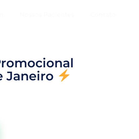
m
Nossos Pacientes
Contato
 Promocional
e Janeiro