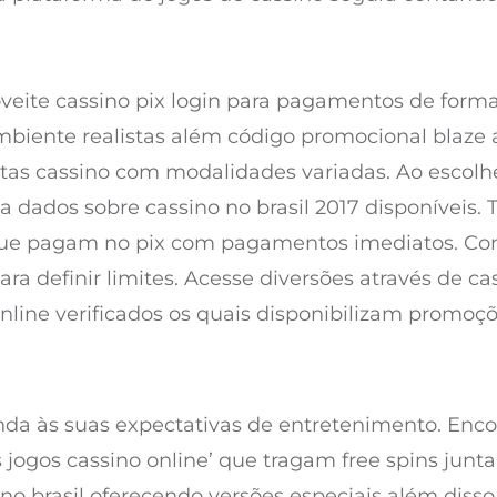
eite cassino pix login para pagamentos de forma
ambiente realistas além código promocional blaze
stas cassino com modalidades variadas. Ao escolhe
 dados sobre cassino no brasil 2017 disponíveis. T
que pagam no pix com pagamentos imediatos. Cons
a definir limites. Acesse diversões através de cass
nline verificados os quais disponibilizam promoçõ
nda às suas expectativas de entretenimento. Enco
jogos cassino online’ que tragam free spins jun
ino brasil oferecendo versões especiais além disso