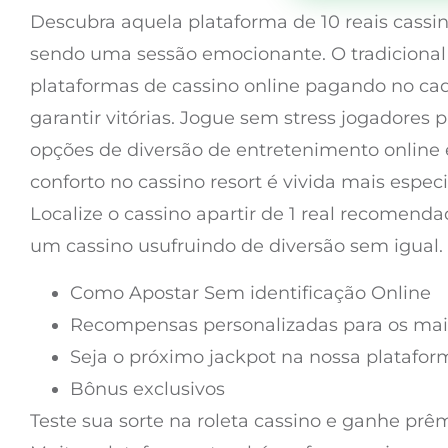
Descubra aquela plataforma de 10 reais cassi
sendo uma sessão emocionante. O tradicional c
plataformas de cassino online pagando no ca
garantir vitórias. Jogue sem stress jogadores
opções de diversão de entretenimento online
conforto no cassino resort é vivida mais esp
Localize o cassino apartir de 1 real recomend
um cassino usufruindo de diversão sem igual.
Como Apostar Sem identificação Online
Recompensas personalizadas para os mais f
Seja o próximo jackpot na nossa platafor
Bônus exclusivos
Teste sua sorte na roleta cassino e ganhe prêm