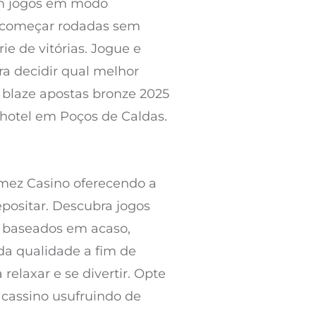
em jogos em modo
a começar rodadas sem
e de vitórias. Jogue e
a decidir qual melhor
l blaze apostas bronze 2025
o hotel em Poços de Caldas.
lamez Casino oferecendo a
positar. Descubra jogos
e baseados em acaso,
da qualidade a fim de
relaxar e se divertir. Opte
 cassino usufruindo de